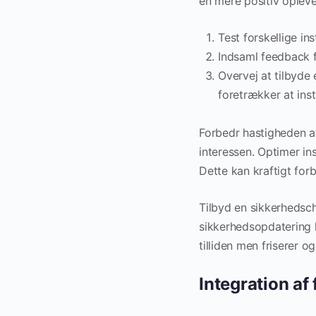
en mere positiv oplevel
Test forskellige in
Indsaml feedback f
Overvej at tilbyde
foretrækker at ins
Forbedr hastigheden af 
interessen. Optimer in
Dette kan kraftigt for
Tilbyd en sikkerhedsch
sikkerhedsopdatering ka
tilliden men friserer o
Integration af