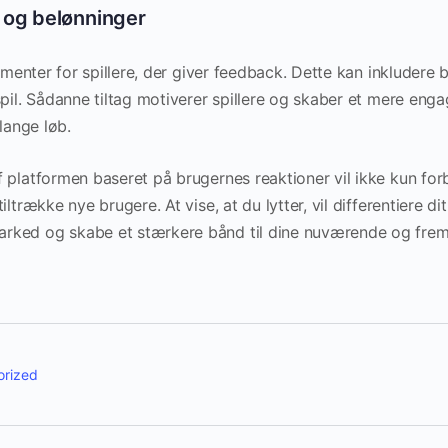
 og belønninger
tamenter for spillere, der giver feedback. Dette kan inkludere b
spil. Sådanne tiltag motiverer spillere og skaber et mere eng
 lange løb.
 platformen baseret på brugernes reaktioner vil ikke kun forb
ltrække nye brugere. At vise, at du lytter, vil differentiere dit
ked og skabe et stærkere bånd til dine nuværende og fremti
orized