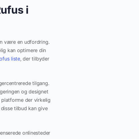
ufus i
an være en udfordring.
elig kan optimere din
ofus liste
, der tilbyder
gercentrerede tilgang.
vigeringen og designet
 platforme der virkelig
isse tilbud kan give
censerede onlinesteder