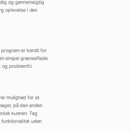
ærdig og gennemsigtig
yg oplevelse i den
te program er kendt for
 en simpel grænseflade
 og problemfri.
er mulighed for at
Imager, på den anden
eknisk kunnen. Tag
 funktionalitet uden