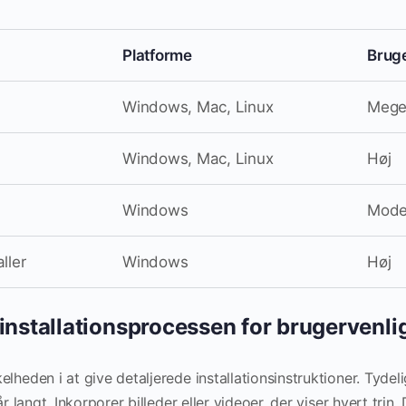
Platforme
Brug
Windows, Mac, Linux
Mege
Windows, Mac, Linux
Høj
Windows
Mode
ller
Windows
Høj
installationsprocessen for brugervenl
lheden i at give detaljerede installationsinstruktioner. Tydelig
år langt. Inkorporer billeder eller videoer, der viser hvert trin