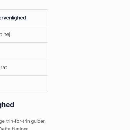
ervenlighed
t høj
rat
ighed
e trin-for-trin guider,
. Dette hjælper