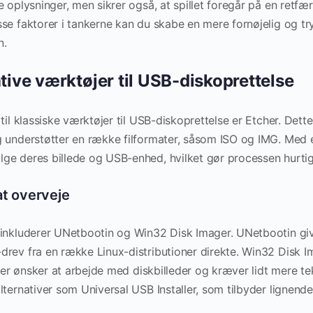
e oplysninger, men sikrer også, at spillet foregår på en retf
se faktorer i tankerne kan du skabe en mere fornøjelig og tr
n.
ative værktøjer til USB-diskoprettelse
 til klassiske værktøjer til USB-diskoprettelse er Etcher. Det
g understøtter en række filformater, såsom ISO og IMG. Med
ge deres billede og USB-enhed, hvilket gør processen hurtig
at overveje
 inkluderer UNetbootin og Win32 Disk Imager. UNetbootin giv
drev fra en række Linux-distributioner direkte. Win32 Disk 
, der ønsker at arbejde med diskbilleder og kræver lidt mere t
lternativer som Universal USB Installer, som tilbyder lignende