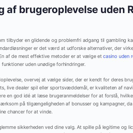
g af brugeroplevelse uden R
om tilbyder en glidende og problemfri adgang til gambling k
standardløsninger er det værd at udforske alternativer, der virk
 En af de mest effektive metoder er at vælge et
casino uden r
g funktioner uden unødige forhindringer.
iloplevelse, overvej at vælge sider, der er kendt for deres bru
ts, live dealer spil eller sportsvæddemål, er kvaliteten af na
e en god idé at læse brugeranmeldelser for at forstå, hvilke
ærksom på tilgængeligheden af bonusser og kampagner, da d
ne chancer for at vinde.
lemme sikkerheden ved dine valg. At spille på legitime og li