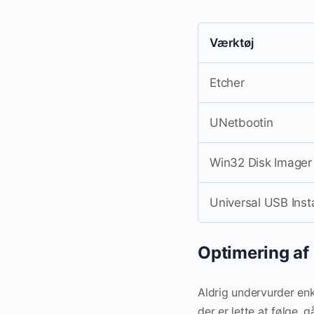
Værktøj
Etcher
UNetbootin
Win32 Disk Imager
Universal USB Insta
Optimering af 
Aldrig undervurder enke
der er lette at følge, g