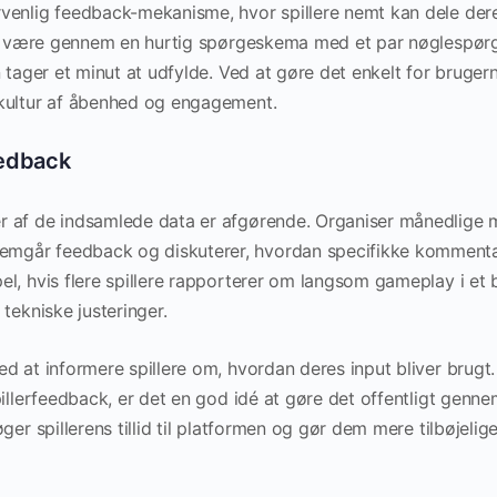
venlig feedback-mekanisme, hvor spillere nemt kan dele dere
kan være gennem en hurtig spørgeskema med et par nøglespørg
n tager et minut at udfylde. Ved at gøre det enkelt for bruger
kultur af åbenhed og engagement.
eedback
 af de indsamlede data er afgørende. Organiser månedlige m
går feedback og diskuterer, hvordan specifikke kommentare
l, hvis flere spillere rapporterer om langsom gameplay i et 
tekniske justeringer.
d at informere spillere om, hvordan deres input bliver brugt
pillerfeedback, er det en god idé at gøre det offentligt genn
ger spillerens tillid til platformen og gør dem mere tilbøjelige