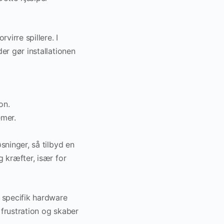
virre spillere. I
er gør installationen
on.
emer.
sninger, så tilbyd en
g kræfter, især for
e specifik hardware
 frustration og skaber