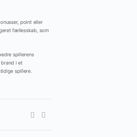
onusser, point eller
ageret fællesskab, som
edre spillerens
 brand i et
dige spillere.