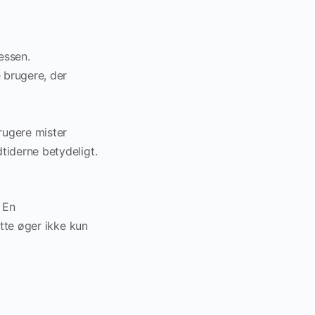
essen.
 brugere, der
brugere mister
tiderne betydeligt.
. En
ette øger ikke kun