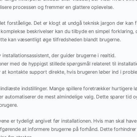
lisere processen og fremmer en glattere oplevelse.
et forståelige. Det er klogt at undgå teknisk jargon der kan for
 komplekse beskrivelser kan du tilbyde en simpel forklaring, d
Dette kan væsentligt øge tilfredsheden blandt brugerne.
 installationsassistent, der guider brugerne i realtid.
ner med de hyppigst stillede spørgsmål relateret til installati
 at kontakte support direkte, hvis brugeren løber ind i probl
ndlæste indstillinger. Mange spillere foretrækker hurtigere lø
der automatiserer de mest almindelige valg. Dette sparer tid o
brugere.
ene er tydeligt angivet før installationen. Hvis man skal hav
 afgørende at informere brugerne på forhånd. Dette forhindrer