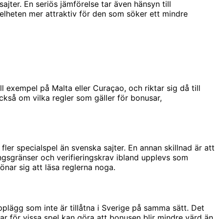
sajter. En seriös jämförelse tar även hänsyn till
 helheten mer attraktiv för den som söker ett mindre
l exempel på Malta eller Curaçao, och riktar sig då till
ckså om vilka regler som gäller för bonusar,
fler specialspel än svenska sajter. En annan skillnad är att
gsgränser och verifieringskrav ibland upplevs som
önar sig att läsa reglerna noga.
plägg som inte är tillåtna i Sverige på samma sätt. Det
ar för vissa spel kan göra att bonusen blir mindre värd än