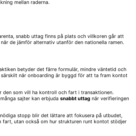
olkning mellan raderna.
enta, snabb uttag finns på plats och villkoren går att
när de jämför alternativ utanför den nationella ramen.
praktiken betyder det färre formulär, mindre väntetid och
 särskilt när onboarding är byggd för att ta fram kontot
ör den som vill ha kontroll och fart i transaktionen.
m många sajter kan erbjuda
snabbt uttag
när verifieringen
onödiga stopp blir det lättare att fokusera på utbudet,
m fart, utan också om hur strukturen runt kontot stödjer