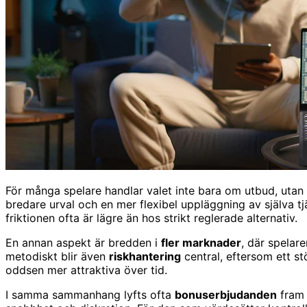
För många spelare handlar valet inte bara om utbud, utan 
bredare urval och en mer flexibel uppläggning av själva tj
friktionen ofta är lägre än hos strikt reglerade alternativ.
En annan aspekt är bredden i
fler marknader
, där spelare
metodiskt blir även
riskhantering
central, eftersom ett st
oddsen mer attraktiva över tid.
I samma sammanhang lyfts ofta
bonuserbjudanden
fram 