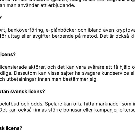
nnan man använder ett erbjudande.
?
t, banköverföring, e-plånböcker och ibland även kryptovalut
ör uttag eller avgifter beroende på metod. Det är också klo
licens?
icensierade aktörer, och det kan vara svårare att få hjälp 
tydliga. Dessutom kan vissa sajter ha svagare kundservice ell
och utbetalningar innan man bestämmer sig.
utan svensk licens?
 spelutbud och odds. Spelare kan ofta hitta marknader som in
et kan också finnas större bonusar eller kampanjer efter
sk licens?