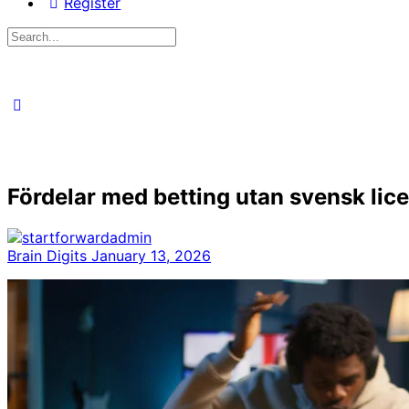
Register
Search
for:
Close
search
Fördelar med betting utan svensk lice
Brain Digits
January 13, 2026