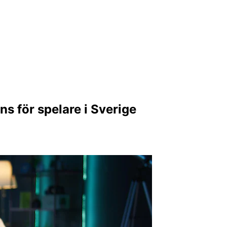
ns för spelare i Sverige