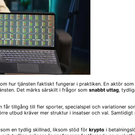
om hur tjänsten faktiskt fungerar i praktiken. En aktör so
änsten. Det märks särskilt i frågor som
snabbt uttag
, tydli
n får tillgång till fler sporter, specialspel och variationer 
örre utbud kräver mer struktur i insatser och val. Samtidigt
som en tydlig skillnad, liksom stöd för
krypto
i betalningsl