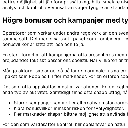
bättre möjlighet att jämföra prissättning, hitta smalare ni
analys och kontroll över insatsen väger tyngre än standa
Högre bonusar och kampanjer med tyd
Operatörer som verkar under andra regelverk än den sven
samma sätt. Det märks särskilt i paket som kombinerar insä
bonusvillkor är lätta att läsa och följa.
En stark fördel är att kampanjerna ofta presenteras med r
erbjudandet faktiskt passar ens spelstil. När villkoren är 
Många aktörer satsar också på lägre marginaler i sina e
i paket som kopplas till fler marknader. För en erfaren spe
Det som ofta uppskattas mest är variationen. En del sajte
enda typ av aktivitet. Samtidigt finns ofta snabb uttag, någ
Större kampanjer kan ge fler alternativ än standardp
Klara bonusvillkor minskar risken för tvetydigheter.
Fler marknader skapar bättre möjlighet att använda 
För den som värdesätter kontroll blir spelansvar en naturli