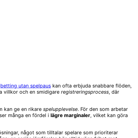
m
betting utan spelpaus
kan ofta erbjuda snabbare flöden,
ga villkor och en smidigare
registreringsprocess
, där
som kan ge en rikare
spelupplevelse
. För den som arbetar
 ser många en fördel i
lägre marginaler
, vilket kan göra
ösningar, något som tilltalar spelare som prioriterar