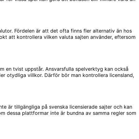
or. Fördelen är att det ofta finns fler alternativ än hos
kt att kontrollera vilken valuta sajten använder, eftersom
om en tvist uppstår. Ansvarsfulla spelverktyg kan också
er otydliga villkor. Därför bör man kontrollera licensland,
te är tillgängliga på svenska licensierade sajter och kan
som dessa plattformar inte är bundna av samma regler som