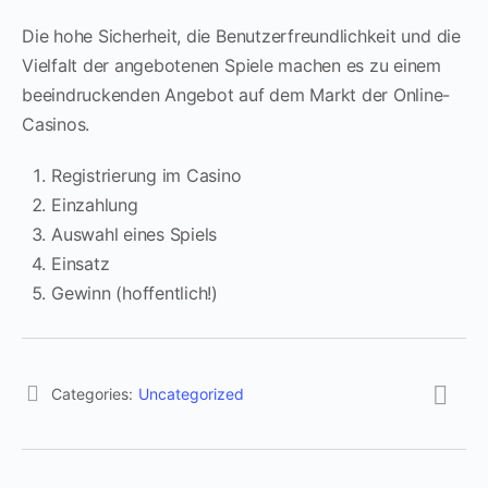
Die hohe Sicherheit, die Benutzerfreundlichkeit und die
Vielfalt der angebotenen Spiele machen es zu einem
beeindruckenden Angebot auf dem Markt der Online-
Casinos.
Registrierung im Casino
Einzahlung
Auswahl eines Spiels
Einsatz
Gewinn (hoffentlich!)
Categories:
Uncategorized