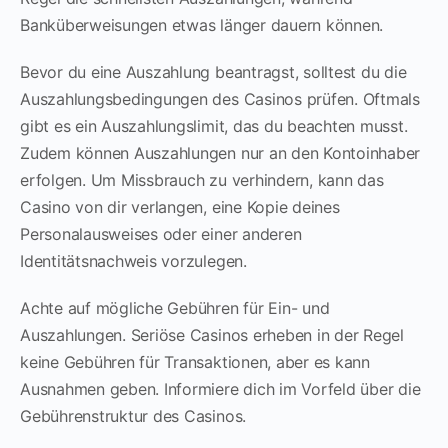
Banküberweisungen etwas länger dauern können.
Bevor du eine Auszahlung beantragst, solltest du die
Auszahlungsbedingungen des Casinos prüfen. Oftmals
gibt es ein Auszahlungslimit, das du beachten musst.
Zudem können Auszahlungen nur an den Kontoinhaber
erfolgen. Um Missbrauch zu verhindern, kann das
Casino von dir verlangen, eine Kopie deines
Personalausweises oder einer anderen
Identitätsnachweis vorzulegen.
Achte auf mögliche Gebühren für Ein- und
Auszahlungen. Seriöse Casinos erheben in der Regel
keine Gebühren für Transaktionen, aber es kann
Ausnahmen geben. Informiere dich im Vorfeld über die
Gebührenstruktur des Casinos.