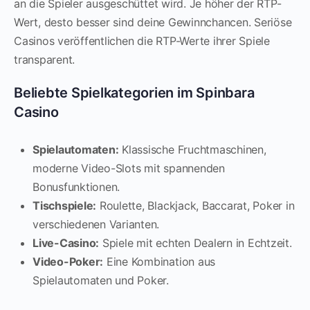
an die Spieler ausgeschüttet wird. Je höher der RTP-
Wert, desto besser sind deine Gewinnchancen. Seriöse
Casinos veröffentlichen die RTP-Werte ihrer Spiele
transparent.
Beliebte Spielkategorien im Spinbara
Casino
Spielautomaten:
Klassische Fruchtmaschinen,
moderne Video-Slots mit spannenden
Bonusfunktionen.
Tischspiele:
Roulette, Blackjack, Baccarat, Poker in
verschiedenen Varianten.
Live-Casino:
Spiele mit echten Dealern in Echtzeit.
Video-Poker:
Eine Kombination aus
Spielautomaten und Poker.