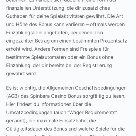
finanziellen Unterstützung, die dir zusätzliches
Guthaben für deine Spielaktivitäten gewährt. Die Art
und Höhe des Bonus kann variieren – oftmals werden
Einzahlungsboni angeboten, bei denen dein
eingezahlter Betrag um einen bestimmten Prozentsatz
erhöht wird. Andere Formen sind Freispiele für
bestimmte Spielautomaten oder ein Bonus ohne
Einzahlung, der dir bereits bei der Registrierung
gewährt wird.
Es ist wichtig, die Allgemeinen Geschäftsbedingungen
(AGB) des Spinbara Casino Bonus sorgfältig zu lesen.
Hier findest du Informationen über die
Umsatzbedingungen (auch “Wager Requirements”
genannt), die maximale Einsatzhöhe, die
Gültigkeitsdauer des Bonus und welche Spiele für die