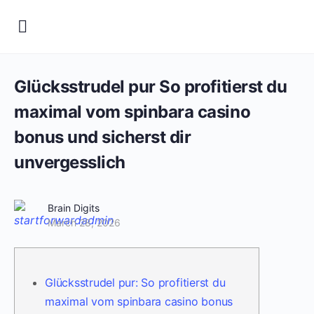
Glücksstrudel pur So profitierst du
maximal vom spinbara casino
bonus und sicherst dir
unvergesslich
Brain Digits
March 28, 2026
Glücksstrudel pur: So profitierst du
maximal vom spinbara casino bonus