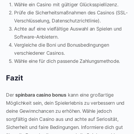
Wähle ein Casino mit gültiger Glücksspiellizenz.
Prüfe die Sicherheitsmaßnahmen des Casinos (SSL-
Verschlüsselung, Datenschutzrichtlinie).
Achte auf eine vielfältige Auswahl an Spielen und
Software-Anbietern.
Vergleiche die Boni und Bonusbedingungen
verschiedener Casinos.
Wähle eine für dich passende Zahlungsmethode.
Fazit
Der
spinbara casino bonus
kann eine großartige
Möglichkeit sein, dein Spielerlebnis zu verbessern und
deine Gewinnchancen zu erhöhen. Wähle jedoch
sorgfältig dein Casino aus und achte auf Seriosität,
Sicherheit und faire Bedingungen. Informiere dich gut