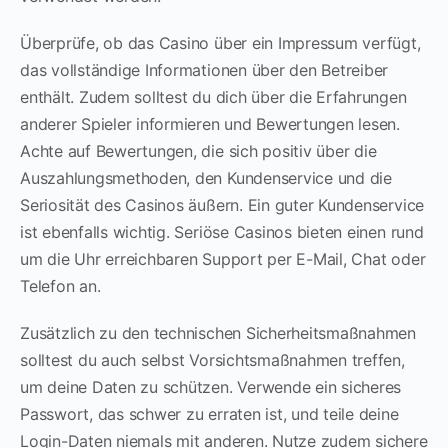
Überprüfe, ob das Casino über ein Impressum verfügt,
das vollständige Informationen über den Betreiber
enthält. Zudem solltest du dich über die Erfahrungen
anderer Spieler informieren und Bewertungen lesen.
Achte auf Bewertungen, die sich positiv über die
Auszahlungsmethoden, den Kundenservice und die
Seriosität des Casinos äußern. Ein guter Kundenservice
ist ebenfalls wichtig. Seriöse Casinos bieten einen rund
um die Uhr erreichbaren Support per E-Mail, Chat oder
Telefon an.
Zusätzlich zu den technischen Sicherheitsmaßnahmen
solltest du auch selbst Vorsichtsmaßnahmen treffen,
um deine Daten zu schützen. Verwende ein sicheres
Passwort, das schwer zu erraten ist, und teile deine
Login-Daten niemals mit anderen. Nutze zudem sichere