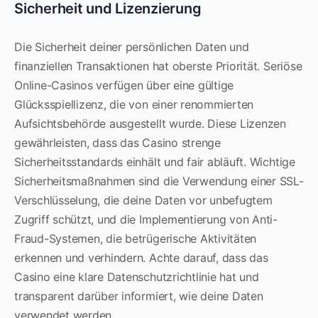
Sicherheit und Lizenzierung
Die Sicherheit deiner persönlichen Daten und
finanziellen Transaktionen hat oberste Priorität. Seriöse
Online-Casinos verfügen über eine gültige
Glücksspiellizenz, die von einer renommierten
Aufsichtsbehörde ausgestellt wurde. Diese Lizenzen
gewährleisten, dass das Casino strenge
Sicherheitsstandards einhält und fair abläuft. Wichtige
Sicherheitsmaßnahmen sind die Verwendung einer SSL-
Verschlüsselung, die deine Daten vor unbefugtem
Zugriff schützt, und die Implementierung von Anti-
Fraud-Systemen, die betrügerische Aktivitäten
erkennen und verhindern. Achte darauf, dass das
Casino eine klare Datenschutzrichtlinie hat und
transparent darüber informiert, wie deine Daten
verwendet werden.