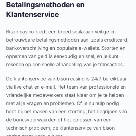
Betalingsmethoden en
Klantenservice
Bison casino biedt een breed scala aan veilige en
betrouwbare betalingsmethoden aan, zoals creditcard,
bankoverschrijving en populaire e-wallets. Storten en
opnemen van geld is eenvoudig en snel, en je kunt
rekenen op een snelle afhandeling van je transacties.
De klantenservice van bison casino is 24/7 bereikbaar
via live chat en e-mail. Het team van professionele en
vriendelijke medewerkers staat klaar om je te helpen
met al je vragen en problemen. Of je nu hulp nodig
hebt bij het maken van een storting, het begrijpen van
de bonusvoorwaarden of het oplossen van een
technisch probleem, de klantenservice van bison