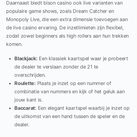
Daarnaast biedt bison casino ook live varianten van
populaire game shows, zoals Dream Catcher en
Monopoly Live, die een extra dimensie toevoegen aan
de live casino ervaring. De inzetlimieten zijn flexibel,
zodat zowel beginners als high rollers aan hun trekken
komen.
Blackjack:
Een klassiek kaartspel waar je probeert
de dealer te verslaan zonder de 21 te
overschrijden.
Roulette:
Plaats je inzet op een nummer of
combinatie van nummers en kijk of het geluk aan
jouw kant is.
Baccarat:
Een elegant kaartspel waarbij je inzet op
de uitkomst van een hand tussen de speler en de
dealer.