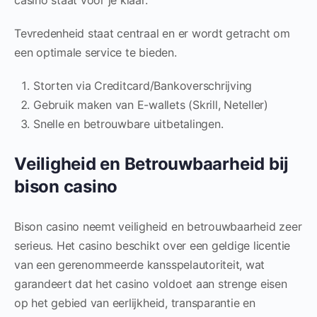
casino staat voor je klaar.
Tevredenheid staat centraal en er wordt getracht om
een optimale service te bieden.
Storten via Creditcard/Bankoverschrijving
Gebruik maken van E-wallets (Skrill, Neteller)
Snelle en betrouwbare uitbetalingen.
Veiligheid en Betrouwbaarheid bij
bison casino
Bison casino neemt veiligheid en betrouwbaarheid zeer
serieus. Het casino beschikt over een geldige licentie
van een gerenommeerde kansspelautoriteit, wat
garandeert dat het casino voldoet aan strenge eisen
op het gebied van eerlijkheid, transparantie en