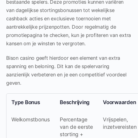
bestaande spelers. Deze promoties kunnen variëren
van dagelijkse stortingsbonussen tot wekelijkse
cashback acties en exclusieve toernooien met
aantrekkelijke prijzenpotten. Door regelmatig de
promotiepagina te checken, kun je profiteren van extra
kansen om je winsten te vergroten.
Bison casino geeft hierdoor een element van extra
spanning en beloning. Dit kan de spelervaring
aanzienlijk verbeteren en je een competitief voordeel
geven.
Type Bonus
Beschrijving
Voorwaarden
Welkomstbonus
Percentage
Vrijspelen,
van de eerste
inzetvereisten
storting +