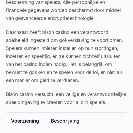
bescherming van spelers. Alle persoonlijke en
financiële gegevens worden beschermd door middel
van geavanceerde encryptietechnologie.
Daarnaast heeft bison casino een verantwoord
spelbeleid ingesteld om gokverslaving te voorkomen.
Spelers kunnen limieten instellen op hun stortingen,
inzetten en speeltijd, en ze kunnen zichzelf uitsluiten
van het casino indien nodig. Het is belangrijk om
bewust te gokken en te spelen voor de lol, en niet als
een manier om geld te verdienen.
Bison casino versucht, een veilige en verantwoordelijke
speelomgeving te creëren voor al zijn spelers.
Voorziening
Beschrijving