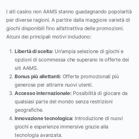
I siti casino non AAMS stanno guadagnando popolarità
per diverse ragioni. A partire dalla maggiore varietà di
giochi disponibili fino all’attrattiva delle promozioni.
Alcuni dei principali motivi includono:
Libertà di scelta:
Un’ampia selezione di giochi e
opzioni di scommessa che superano le offerte dei
siti AAMS.
Bonus più allettanti:
Offerte promozionali più
generose per attrarre nuovi utenti.
Accesso internazionale:
Possibilità di giocare da
qualsiasi parte del mondo senza restrizioni
geografiche.
Innovazione tecnologica:
Introduzione di nuovi
giochi e esperienze immersive grazie alla
tecnologia avanzata.