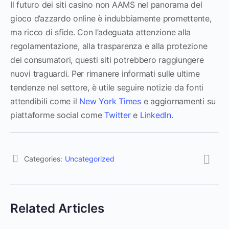
Il futuro dei siti casino non AAMS nel panorama del
gioco d’azzardo online è indubbiamente promettente,
ma ricco di sfide. Con l’adeguata attenzione alla
regolamentazione, alla trasparenza e alla protezione
dei consumatori, questi siti potrebbero raggiungere
nuovi traguardi. Per rimanere informati sulle ultime
tendenze nel settore, è utile seguire notizie da fonti
attendibili come il
New York Times
e aggiornamenti su
piattaforme social come
Twitter
e
LinkedIn
.
Categories:
Uncategorized
Related Articles