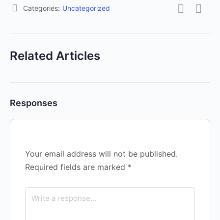
Categories:
Uncategorized
Related Articles
Responses
Your email address will not be published.
Required fields are marked
*