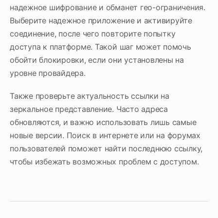
надежное шифрование и обманет гео-ограничения.
Выберите надежное приложение и активируйте
соединение, после чего повторите попытку
доступа к платформе. Такой шаг может помочь
обойти блокировки, если они установлены на
уровне провайдера.
Также проверьте актуальность ссылки на
зеркальное представление. Часто адреса
обновляются, и важно использовать лишь самые
новые версии. Поиск в интернете или на форумах
пользователей поможет найти последнюю ссылку,
чтобы избежать возможных проблем с доступом.