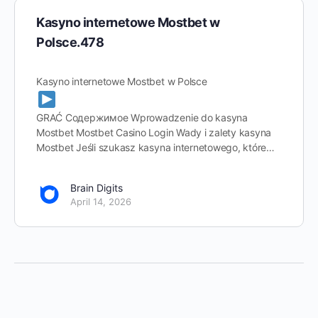
Kasyno internetowe Mostbet w
Polsce.478
Kasyno internetowe Mostbet w Polsce
GRAĆ Содержимое Wprowadzenie do kasyna
Mostbet Mostbet Casino Login Wady i zalety kasyna
Mostbet Jeśli szukasz kasyna internetowego, które…
Brain Digits
April 14, 2026