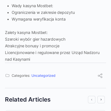
Wady kasyna Mostbet:
Ograniczenia w zakresie depozytu
Wymagana weryfikacja konta
Zalety kasyna Mostbet:
Szeroki wybór gier hazardowych
Atrakcyjne bonusy i promocje
Licencjonowane i regulowane przez Urząd Nadzoru
nad Kasynami
Categories:
Uncategorized
Related Articles