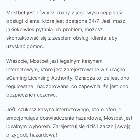
Mostbet jest również znany z jego wysokiej jakości
obsługi klienta, która jest dostępna 24/7. Jeśli masz
jakiekolwiek pytania lub problem, możesz
skontaktować się z zespłem obsługi klienta, aby
uzyskać pomoc.
Wreszcie, Mostbet jest legalnym kasynem
internetowym, które jest zarejestrowane w Curaçao
eGaming Licensing Authority. Oznacza to, że jest ono
regulowane i nadzorowane, co zapewnia, że jest ono
bezpieczne i uczciwe.
Jeśli szukasz kasyna internetowego, które oferuje
emocjonujące doświadczenie hazardowe, Mostbet jest
idealnym wyborem. Zarejestruj się dziś i zacznij swoją
przygodę hazardową!