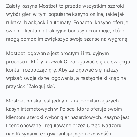
Zalety kasyna Mostbet to przede wszystkim szeroki
wybór gier, w tym popularne kasyno online, takie jak
ruletka, blackjack i automaty. Ponadto, kasyno oferuje
swoim klientom atrakcyjne bonusy i promocje, które
mogą pomóc im zwiększyć swoje szanse na wygraną.
Mostbet logowanie jest prostym i intuicyjnym
procesem, który pozwoli Ci zalogować się do swojego
konta i rozpocząć grę. Aby zalogować się, należy
wpisać swoje dane logowania, a następnie kliknąć na
przycisk “Zaloguj się”.
Mostbet polska jest jednym z najpopularniejszych
kasyn internetowych w Polsce, które oferuje swoim
klientom szeroki wybór gier hazardowych. Kasyno jest
licencjonowane i regulowane przez Urząd Nadzoru
nad Kasynami, co gwarantuje jego uczciwość i