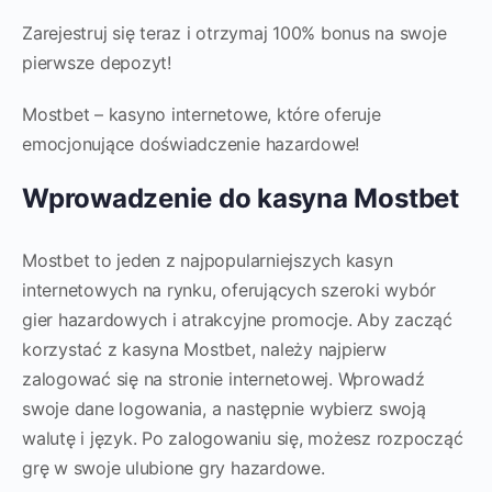
Zarejestruj się teraz i otrzymaj 100% bonus na swoje
pierwsze depozyt!
Mostbet – kasyno internetowe, które oferuje
emocjonujące doświadczenie hazardowe!
Wprowadzenie do kasyna Mostbet
Mostbet to jeden z najpopularniejszych kasyn
internetowych na rynku, oferujących szeroki wybór
gier hazardowych i atrakcyjne promocje. Aby zacząć
korzystać z kasyna Mostbet, należy najpierw
zalogować się na stronie internetowej. Wprowadź
swoje dane logowania, a następnie wybierz swoją
walutę i język. Po zalogowaniu się, możesz rozpocząć
grę w swoje ulubione gry hazardowe.