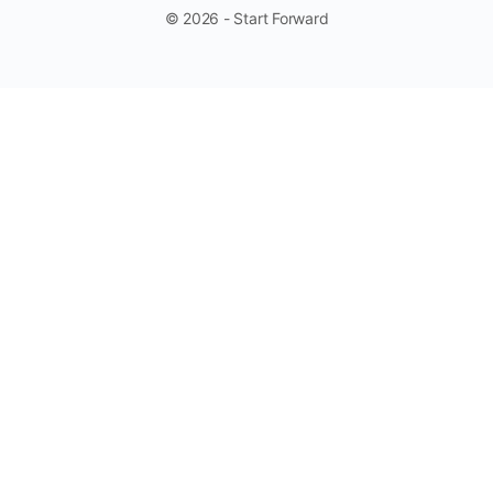
© 2026 - Start Forward