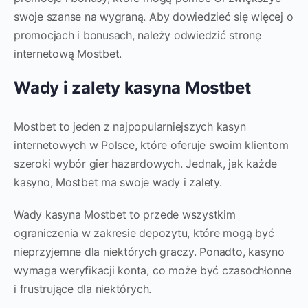
swoje szanse na wygraną. Aby dowiedzieć się więcej o
promocjach i bonusach, należy odwiedzić stronę
internetową Mostbet.
Wady i zalety kasyna Mostbet
Mostbet to jeden z najpopularniejszych kasyn
internetowych w Polsce, które oferuje swoim klientom
szeroki wybór gier hazardowych. Jednak, jak każde
kasyno, Mostbet ma swoje wady i zalety.
Wady kasyna Mostbet to przede wszystkim
ograniczenia w zakresie depozytu, które mogą być
nieprzyjemne dla niektórych graczy. Ponadto, kasyno
wymaga weryfikacji konta, co może być czasochłonne
i frustrujące dla niektórych.