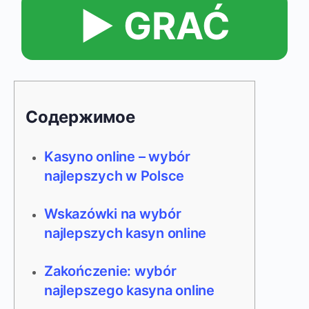
▶️ GRAĆ
Содержимое
Kasyno online – wybór
najlepszych w Polsce
Wskazówki na wybór
najlepszych kasyn online
Zakończenie: wybór
najlepszego kasyna online