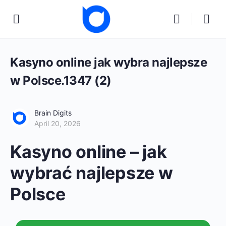
Kasyno online jak wybra najlepsze
w Polsce.1347 (2)
Brain Digits
April 20, 2026
Kasyno online – jak
wybrać najlepsze w
Polsce