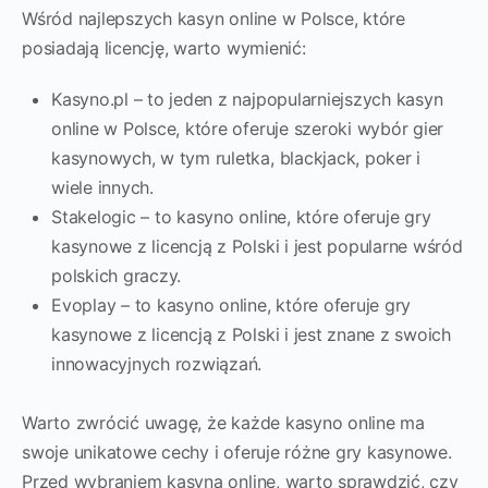
Wśród najlepszych kasyn online w Polsce, które
posiadają licencję, warto wymienić:
Kasyno.pl – to jeden z najpopularniejszych kasyn
online w Polsce, które oferuje szeroki wybór gier
kasynowych, w tym ruletka, blackjack, poker i
wiele innych.
Stakelogic – to kasyno online, które oferuje gry
kasynowe z licencją z Polski i jest popularne wśród
polskich graczy.
Evoplay – to kasyno online, które oferuje gry
kasynowe z licencją z Polski i jest znane z swoich
innowacyjnych rozwiązań.
Warto zwrócić uwagę, że każde kasyno online ma
swoje unikatowe cechy i oferuje różne gry kasynowe.
Przed wybraniem kasyna online, warto sprawdzić, czy