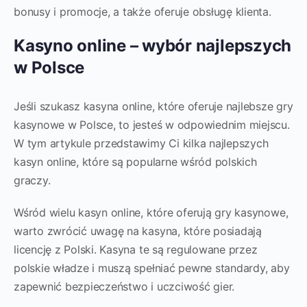
bonusy i promocje, a także oferuje obsługę klienta.
Kasyno online – wybór najlepszych
w Polsce
Jeśli szukasz kasyna online, które oferuje najlebsze gry
kasynowe w Polsce, to jesteś w odpowiednim miejscu.
W tym artykule przedstawimy Ci kilka najlepszych
kasyn online, które są popularne wśród polskich
graczy.
Wśród wielu kasyn online, które oferują gry kasynowe,
warto zwrócić uwagę na kasyna, które posiadają
licencję z Polski. Kasyna te są regulowane przez
polskie władze i muszą spełniać pewne standardy, aby
zapewnić bezpieczeństwo i uczciwość gier.