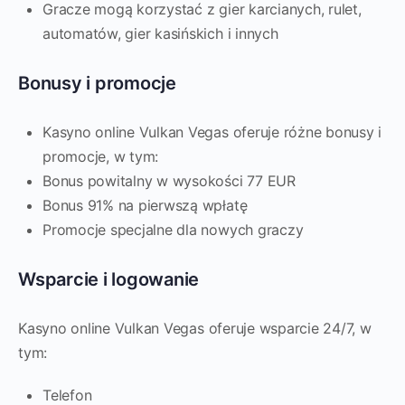
Gracze mogą korzystać z gier karcianych, rulet,
automatów, gier kasińskich i innych
Bonusy i promocje
Kasyno online Vulkan Vegas oferuje różne bonusy i
promocje, w tym:
Bonus powitalny w wysokości 77 EUR
Bonus 91% na pierwszą wpłatę
Promocje specjalne dla nowych graczy
Wsparcie i logowanie
Kasyno online Vulkan Vegas oferuje wsparcie 24/7, w
tym:
Telefon