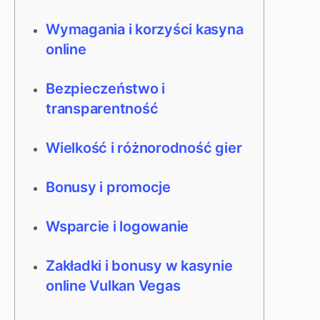
Wymagania i korzyści kasyna
online
Bezpieczeństwo i
transparentność
Wielkość i różnorodność gier
Bonusy i promocje
Wsparcie i logowanie
Zakładki i bonusy w kasynie
online Vulkan Vegas