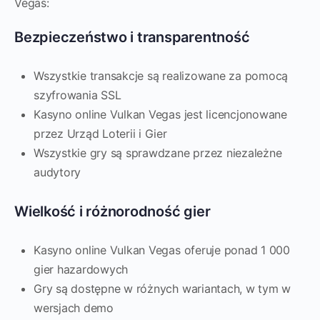
Vegas:
Bezpieczeństwo i transparentność
Wszystkie transakcje są realizowane za pomocą
szyfrowania SSL
Kasyno online Vulkan Vegas jest licencjonowane
przez Urząd Loterii i Gier
Wszystkie gry są sprawdzane przez niezależne
audytory
Wielkość i różnorodność gier
Kasyno online Vulkan Vegas oferuje ponad 1 000
gier hazardowych
Gry są dostępne w różnych wariantach, w tym w
wersjach demo