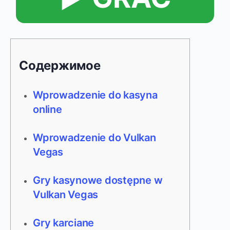
Содержимое
Wprowadzenie do kasyna
online
Wprowadzenie do Vulkan
Vegas
Gry kasynowe dostępne w
Vulkan Vegas
Gry karciane