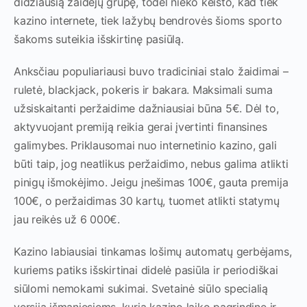
didžiausią žaidėjų grupę, todėl nieko keisto, kad tiek
kazino internete, tiek lažybų bendrovės šioms sporto
šakoms suteikia išskirtinę pasiūlą.
Anksčiau populiariausi buvo tradiciniai stalo žaidimai –
ruletė, blackjack, pokeris ir bakara. Maksimali suma
užsiskaitanti peržaidime dažniausiai būna 5€. Dėl to,
aktyvuojant premiją reikia gerai įvertinti finansines
galimybes. Priklausomai nuo internetinio kazino, gali
būti taip, jog neatlikus peržaidimo, nebus galima atlikti
pinigų išmokėjimo. Jeigu įnešimas 100€, gauta premija
100€, o peržaidimas 30 kartų, tuomet atlikti statymų
jau reikės už 6 000€.
Kazino labiausiai tinkamas lošimų automatų gerbėjams,
kuriems patiks išskirtinai didelė pasiūla ir periodiškai
siūlomi nemokami sukimai. Svetainė siūlo specialią