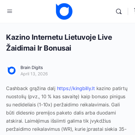
Kazino Internetu Lietuvoje Live
Žaidimai Ir Bonusai
Brain Digits
April 13, 2026
Cashback grąžina dalį
https://kingbilly.lt
kazino patirtų
nuostolių (pvz., 10 % kas savaitę) kaip bonuso pinigus
su nedideliais (1-10x) peržaidimo reikalavimais. Gali
būti didesnio premijos paketo dalis arba duodami
atskirai. Laimėjimus išsiimti galima tik įvykdžius
peržaidimo reikalavimus (WR), kurie įprastai siekia 35-