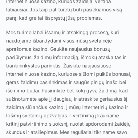
internetiniuose kazino, kuriuos žaidėjai vertina
labiausiai. Jos taip pat turėtų būti pasiekiamos visą
parą, kad greitai išspręstų jūsų problemas.
Mes turime labai išsamų ir atsakingą procesą, kurį
naudojame išbandydami visus mūsų svetainėje
aprašomus kazino. Gaukite naujausius bonusų
pasiūlymus, žaidimų informaciją, išmokų ataskaitas ir
bankininkystės parinktis. Žaiskite naujausiuose
internetiniuose kazino, kuriuose siūlomi puikūs bonusai,
geras žaidimų pasirinkimas ir saugūs pinigų įnašo bei
išėmimo būdai. Pasirinkite bet kokį gyvą žaidimą, kad
sužinotumėte apie jį daugiau, ir atraskite geriausius šį
žaidimą siūlančius kazino. Į mūsų internetinių kazino ir
lošimų svetainių apžvalgas ir vertinimą įtraukiame
kritinį patvirtinimo sluoksnį, nuolat apdorodami žaidėjų
skundus ir atsiliepimus. Mes reguliariai tikriname savo