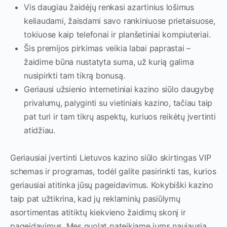
Vis daugiau žaidėjų renkasi azartinius lošimus
keliaudami, žaisdami savo rankiniuose prietaisuose,
tokiuose kaip telefonai ir planšetiniai kompiuteriai.
Šis premijos pirkimas veikia labai paprastai –
žaidime būna nustatyta suma, už kurią galima
nusipirkti tam tikrą bonusą.
Geriausi užsienio internetiniai kazino siūlo daugybę
privalumų, palyginti su vietiniais kazino, tačiau taip
pat turi ir tam tikrų aspektų, kuriuos reikėtų įvertinti
atidžiau.
Geriausiai įvertinti Lietuvos kazino siūlo skirtingas VIP
schemas ir programas, todėl galite pasirinkti tas, kurios
geriausiai atitinka jūsų pageidavimus. Kokybiški kazino
taip pat užtikrina, kad jų reklaminių pasiūlymų
asortimentas atitiktų kiekvieno žaidimų skonį ir
pageidavimus. Mes nuolat pateikiame jums naujausią