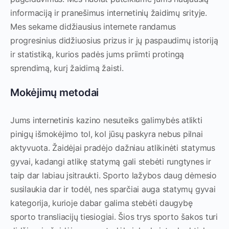
informaciją ir pranešimus internetinių žaidimų srityje.
Mes sekame didžiausius internete randamus
progresinius didžiuosius prizus ir jų paspaudimų istoriją
ir statistiką, kurios padės jums priimti protingą
sprendimą, kurį žaidimą žaisti.
Mokėjimų metodai
Jums internetinis kazino nesuteiks galimybės atlikti
pinigų išmokėjimo tol, kol jūsų paskyra nebus pilnai
aktyvuota. Žaidėjai pradėjo dažniau atlikinėti statymus
gyvai, kadangi atlikę statymą gali stebėti rungtynes ir
taip dar labiau įsitraukti. Sporto lažybos daug dėmesio
susilaukia dar ir todėl, nes sparčiai auga statymų gyvai
kategorija, kurioje dabar galima stebėti daugybę
sporto transliacijų tiesiogiai. Šios trys sporto šakos turi