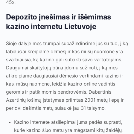
45x.
Depozito įnešimas ir išėmimas
kazino internetu Lietuvoje
Šioje dalyje mes trumpai supažindinsime jus su tuo, į ką
labiausiai kreipiame dėmesį ir kas mūsų nuomone yra
svarbiausia, ką kazino gali suteikti savo vartotojams.
Daugumai skaitytojų būna įdomu sužinoti, į ką mes
atkreipiame daugiausiai dėmesio vertindami kazino ir
kas, mūsų nuomone, leidžia kazino online vadintis
geromis ir patikimomis bendrovėmis. Dabartinis
Azartinių lošimų įstatymas priimtas 2001 metų liepą ir
per dvi dešimtis metų sulaukė jau 31 taisymo.
Kazino internete atsiliepimai jums padės suprasti,
kurie kazino šiuo metu yra mėgstami kitų žaidėjų.