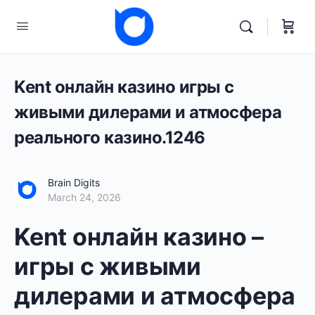
Kent онлайн казино игры с
живыми дилерами и атмосфера
реального казино.1246
Brain Digits
March 24, 2026
Kent онлайн казино –
игры с живыми
дилерами и атмосфера