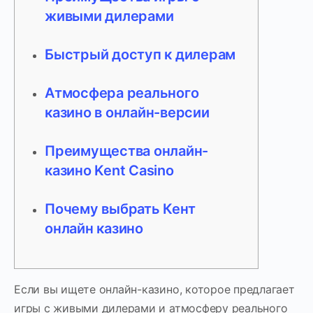
живыми дилерами
Быстрый доступ к дилерам
Атмосфера реального
казино в онлайн-версии
Преимущества онлайн-
казино Kent Casino
Почему выбрать Кент
онлайн казино
Если вы ищете онлайн-казино, которое предлагает
игры с живыми дилерами и атмосферу реального