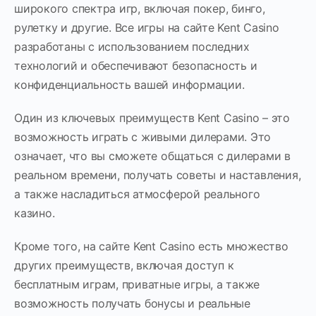
широкого спектра игр, включая покер, бинго,
рулетку и другие. Все игры на сайте Kent Casino
разработаны с использованием последних
технологий и обеспечивают безопасность и
конфиденциальность вашей информации.
Один из ключевых преимуществ Kent Casino – это
возможность играть с живыми дилерами. Это
означает, что вы сможете общаться с дилерами в
реальном времени, получать советы и наставления,
а также насладиться атмосферой реального
казино.
Кроме того, на сайте Kent Casino есть множество
других преимуществ, включая доступ к
бесплатным играм, приватные игры, а также
возможность получать бонусы и реальные