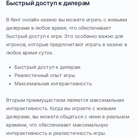
Быстрый доступ к дилерам
В Кент онлайн казино вы можете играть с живыми
дилерами в любое время, что обеспечивает
быстрый доступ к игре. Это особенно важно для
игроков, которые предпочитают играть в казино в
любое время суток.
Быстрый доступ к дилерам
Реалистичный опыт игры
Максимальная интерактивность
Вторым преимуществом является максимальная
интерактивность. Когда вы играете с живыми
дилерами, вы можете общаться с ними в реальном
времени, что обеспечивает максимальную
интерактивность и реалистичность игры.