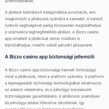
számíthassanak.
A játékok különböző kategóriákba sorolhatók, ami
megkönnyíti a játékosok számára a keresést. A kereső
funkció segítségével pedig könnyedén megtalálhatjuk
a számunkra legmegfelelőbb játékot. A Bizzo casino
app emellett a játékokat demo módban is
kipróbálhatjuk, mielőtt valódi pénzért játszanánk.
A Bizzo casino app biztonsági jellemzői
A Bizzo casino app biztonsága kiemelt fontosságú
mind a játékosok, mind a platform számára. A platform
a legmagasabb biztonsági technológiákat alkalmazza
az adatok védelmére, és a pénzügyi tranzakciók
biztonságának garantálására. A játékosok személyes
és pénzügyi adatai titkosítva tárolódnak, így