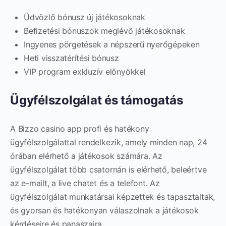
Üdvözlő bónusz új játékosoknak
Befizetési bónuszok meglévő játékosoknak
Ingyenes pörgetések a népszerű nyerőgépeken
Heti visszatérítési bónusz
VIP program exkluzív előnyökkel
Ügyfélszolgálat és támogatás
A Bizzo casino app profi és hatékony
ügyfélszolgálattal rendelkezik, amely minden nap, 24
órában elérhető a játékosok számára. Az
ügyfélszolgálat több csatornán is elérhető, beleértve
az e-mailt, a live chatet és a telefont. Az
ügyfélszolgálat munkatársai képzettek és tapasztaltak,
és gyorsan és hatékonyan válaszolnak a játékosok
kérdéseire és panaszaira.