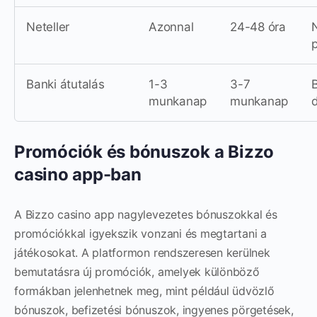
Neteller
Azonnal
24-48 óra
Banki átutalás
1-3
3-7
munkanap
munkanap
Promóciók és bónuszok a Bizzo
casino app-ban
A Bizzo casino app nagylevezetes bónuszokkal és
promóciókkal igyekszik vonzani és megtartani a
játékosokat. A platformon rendszeresen kerülnek
bemutatásra új promóciók, amelyek különböző
formákban jelenhetnek meg, mint például üdvözlő
bónuszok, befizetési bónuszok, ingyenes pörgetések,