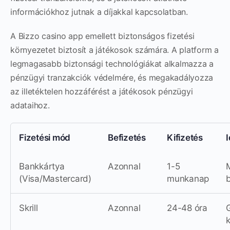
információkhoz jutnak a díjakkal kapcsolatban.
A Bizzo casino app emellett biztonságos fizetési
környezetet biztosít a játékosok számára. A platform a
legmagasabb biztonsági technológiákat alkalmazza a
pénzügyi tranzakciók védelmére, és megakadályozza
az illetéktelen hozzáférést a játékosok pénzügyi
adataihoz.
Fizetési mód
Befizetés
Kifizetés
Bankkártya
Azonnal
1-5
(Visa/Mastercard)
munkanap
Skrill
Azonnal
24-48 óra