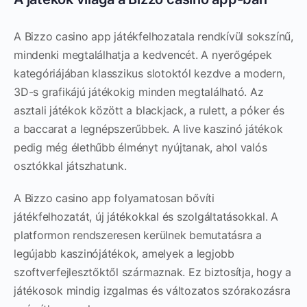
A Bizzo casino app játékfelhozatala rendkívül sokszínű,
mindenki megtalálhatja a kedvencét. A nyerőgépek
kategóriájában klasszikus slotoktól kezdve a modern,
3D-s grafikájú játékokig minden megtalálható. Az
asztali játékok között a blackjack, a rulett, a póker és
a baccarat a legnépszerűbbek. A live kaszinó játékok
pedig még élethűbb élményt nyújtanak, ahol valós
osztókkal játszhatunk.
A Bizzo casino app folyamatosan bővíti
játékfelhozatát, új játékokkal és szolgáltatásokkal. A
platformon rendszeresen kerülnek bemutatásra a
legújabb kaszinójátékok, amelyek a legjobb
szoftverfejlesztőktől származnak. Ez biztosítja, hogy a
játékosok mindig izgalmas és változatos szórakozásra