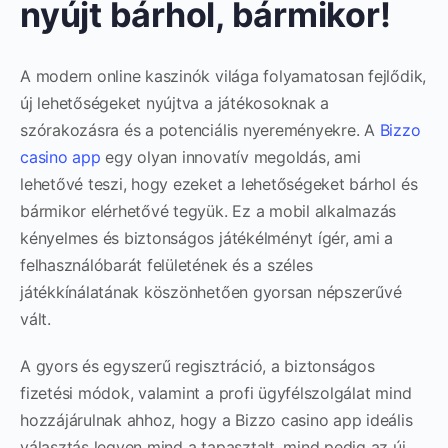
nyújt bárhol, bármikor!
A modern online kaszinók világa folyamatosan fejlődik,
új lehetőségeket nyújtva a játékosoknak a
szórakozásra és a potenciális nyereményekre. A
Bizzo
casino app
egy olyan innovatív megoldás, ami
lehetővé teszi, hogy ezeket a lehetőségeket bárhol és
bármikor elérhetővé tegyük. Ez a mobil alkalmazás
kényelmes és biztonságos játékélményt ígér, ami a
felhasználóbarát felületének és a széles
játékkínálatának köszönhetően gyorsan népszerűvé
vált.
A gyors és egyszerű regisztráció, a biztonságos
fizetési módok, valamint a profi ügyfélszolgálat mind
hozzájárulnak ahhoz, hogy a Bizzo casino app ideális
választás legyen mind a tapasztalt, mind pedig az új