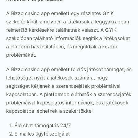
A Bizzo casino app emellett egy részletes GYIK
szekciót kínál, amelyben a játékosok a leggyakrabban
felmerülő kérdésekre találhatnak választ. A GYIK
szekcióban található információk segítik a játékosokat
a platform használatában, és megoldják a kisebb
problémákat.
A Bizzo casino app emellett felelős játékot támogat, és
lehetőséget nyújt a játékosok számára, hogy
segítséget kérjenek a szerencsejáték problémáival
kapcsolatban. A platformon elérhetők a szerencsejáték
problémáival kapcsolatos információk, és a játékosok
kapcsolatba léphetnek a szakértőkkel.
Élő chat támogatás 24/7
E-mailes ügyfélszolgálat