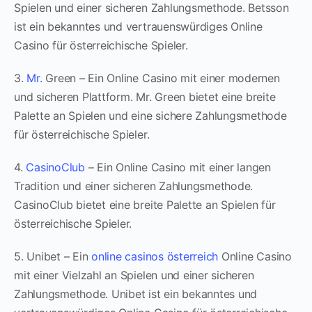
Spielen und einer sicheren Zahlungsmethode. Betsson
ist ein bekanntes und vertrauenswürdiges Online
Casino für österreichische Spieler.
3.
Mr.
Green – Ein Online Casino mit einer modernen
und sicheren Plattform. Mr. Green bietet eine breite
Palette an Spielen und eine sichere Zahlungsmethode
für österreichische Spieler.
4.
CasinoClub
– Ein Online Casino mit einer langen
Tradition und einer sicheren Zahlungsmethode.
CasinoClub bietet eine breite Palette an Spielen für
österreichische Spieler.
5. Unibet – Ein
online casinos österreich
Online Casino
mit einer Vielzahl an Spielen und einer sicheren
Zahlungsmethode. Unibet ist ein bekanntes und