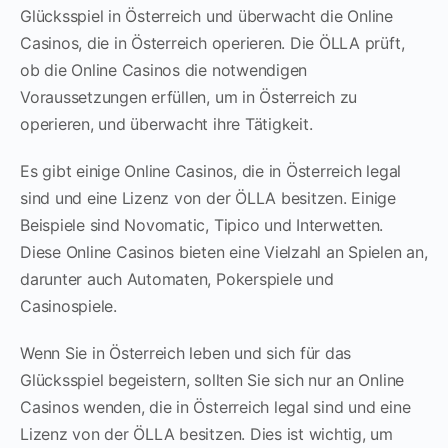
Glücksspiel in Österreich und überwacht die Online
Casinos, die in Österreich operieren. Die ÖLLA prüft,
ob die Online Casinos die notwendigen
Voraussetzungen erfüllen, um in Österreich zu
operieren, und überwacht ihre Tätigkeit.
Es gibt einige Online Casinos, die in Österreich legal
sind und eine Lizenz von der ÖLLA besitzen. Einige
Beispiele sind Novomatic, Tipico und Interwetten.
Diese Online Casinos bieten eine Vielzahl an Spielen an,
darunter auch Automaten, Pokerspiele und
Casinospiele.
Wenn Sie in Österreich leben und sich für das
Glücksspiel begeistern, sollten Sie sich nur an Online
Casinos wenden, die in Österreich legal sind und eine
Lizenz von der ÖLLA besitzen. Dies ist wichtig, um