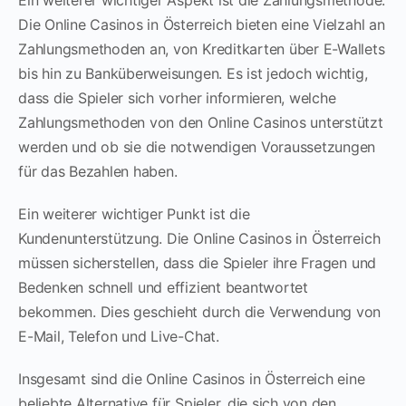
Ein weiterer wichtiger Aspekt ist die Zahlungsmethode.
Die Online Casinos in Österreich bieten eine Vielzahl an
Zahlungsmethoden an, von Kreditkarten über E-Wallets
bis hin zu Banküberweisungen. Es ist jedoch wichtig,
dass die Spieler sich vorher informieren, welche
Zahlungsmethoden von den Online Casinos unterstützt
werden und ob sie die notwendigen Voraussetzungen
für das Bezahlen haben.
Ein weiterer wichtiger Punkt ist die
Kundenunterstützung. Die Online Casinos in Österreich
müssen sicherstellen, dass die Spieler ihre Fragen und
Bedenken schnell und effizient beantwortet
bekommen. Dies geschieht durch die Verwendung von
E-Mail, Telefon und Live-Chat.
Insgesamt sind die Online Casinos in Österreich eine
beliebte Alternative für Spieler, die sich von den