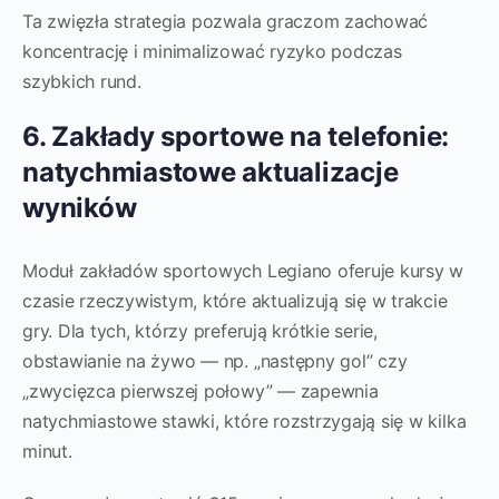
Ta zwięzła strategia pozwala graczom zachować
koncentrację i minimalizować ryzyko podczas
szybkich rund.
6. Zakłady sportowe na telefonie:
natychmiastowe aktualizacje
wyników
Moduł zakładów sportowych Legiano oferuje kursy w
czasie rzeczywistym, które aktualizują się w trakcie
gry. Dla tych, którzy preferują krótkie serie,
obstawianie na żywo — np. „następny gol” czy
„zwycięzca pierwszej połowy” — zapewnia
natychmiastowe stawki, które rozstrzygają się w kilka
minut.