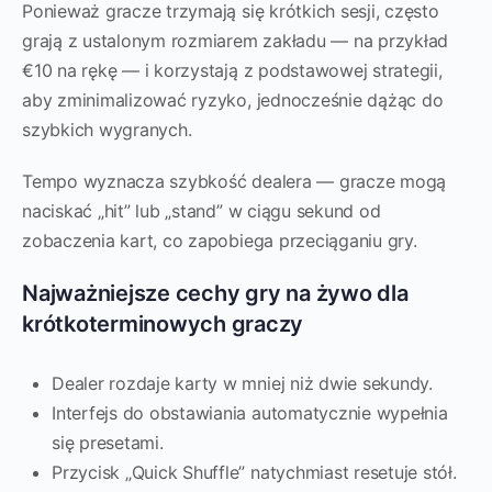
Ponieważ gracze trzymają się krótkich sesji, często
grają z ustalonym rozmiarem zakładu — na przykład
€10 na rękę — i korzystają z podstawowej strategii,
aby zminimalizować ryzyko, jednocześnie dążąc do
szybkich wygranych.
Tempo wyznacza szybkość dealera — gracze mogą
naciskać „hit” lub „stand” w ciągu sekund od
zobaczenia kart, co zapobiega przeciąganiu gry.
Najważniejsze cechy gry na żywo dla
krótkoterminowych graczy
Dealer rozdaje karty w mniej niż dwie sekundy.
Interfejs do obstawiania automatycznie wypełnia
się presetami.
Przycisk „Quick Shuffle” natychmiast resetuje stół.