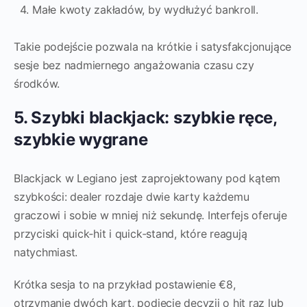
Małe kwoty zakładów, by wydłużyć bankroll.
Takie podejście pozwala na krótkie i satysfakcjonujące
sesje bez nadmiernego angażowania czasu czy
środków.
5. Szybki blackjack: szybkie ręce,
szybkie wygrane
Blackjack w Legiano jest zaprojektowany pod kątem
szybkości: dealer rozdaje dwie karty każdemu
graczowi i sobie w mniej niż sekundę. Interfejs oferuje
przyciski quick‑hit i quick‑stand, które reagują
natychmiast.
Krótka sesja to na przykład postawienie €8,
otrzymanie dwóch kart, podjęcie decyzji o hit raz lub