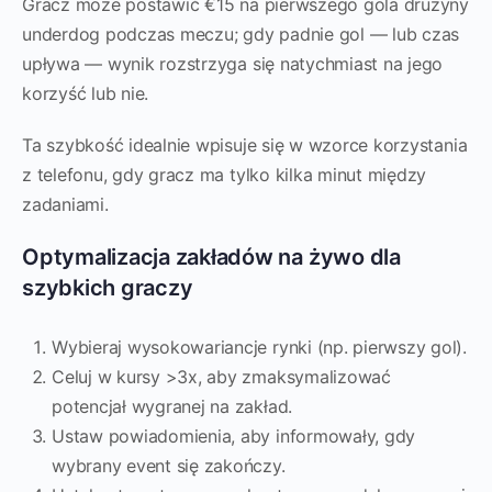
Gracz może postawić €15 na pierwszego gola drużyny
underdog podczas meczu; gdy padnie gol — lub czas
upływa — wynik rozstrzyga się natychmiast na jego
korzyść lub nie.
Ta szybkość idealnie wpisuje się w wzorce korzystania
z telefonu, gdy gracz ma tylko kilka minut między
zadaniami.
Optymalizacja zakładów na żywo dla
szybkich graczy
Wybieraj wysokowariancje rynki (np. pierwszy gol).
Celuj w kursy >3x, aby zmaksymalizować
potencjał wygranej na zakład.
Ustaw powiadomienia, aby informowały, gdy
wybrany event się zakończy.