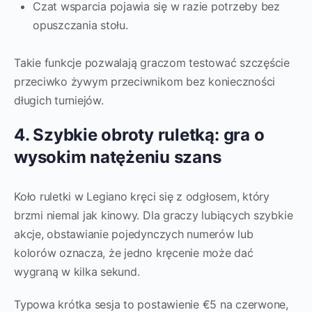
Czat wsparcia pojawia się w razie potrzeby bez
opuszczania stołu.
Takie funkcje pozwalają graczom testować szczęście
przeciwko żywym przeciwnikom bez konieczności
długich turniejów.
4. Szybkie obroty ruletką: gra o
wysokim natężeniu szans
Koło ruletki w Legiano kręci się z odgłosem, który
brzmi niemal jak kinowy. Dla graczy lubiących szybkie
akcje, obstawianie pojedynczych numerów lub
kolorów oznacza, że jedno kręcenie może dać
wygraną w kilka sekund.
Typowa krótka sesja to postawienie €5 na czerwone,