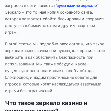
запросов в сети является ‘
зума казино зеркало
‘.
Зеркало – это точная копия основного сайта,
которая позволяет обойти блокировки и сохранить
доступ к любимым слотам и другим азартным
играм.
В этой статье мы подробно рассмотрим, что такое
зеркала казино, зачем они нужны, как правильно их
выбирать и как обеспечить безопасность при
использовании. Мы также обсудим, какие
существуют альтернативные способы обхода
блокировок, и дадим практические советы для
игроков, которые хотят наслаждаться азартными
играми без ограничений.
Что такое зеркало казино и
зачем оно нужно?