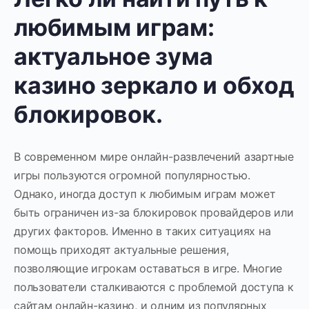
любимым играм:
актуальное зума
казино зеркало и обход
блокировок.
В современном мире онлайн-развлечений азартные
игры пользуются огромной популярностью.
Однако, иногда доступ к любимым играм может
быть ограничен из-за блокировок провайдеров или
других факторов. Именно в таких ситуациях на
помощь приходят актуальные решения,
позволяющие игрокам оставаться в игре. Многие
пользователи сталкиваются с проблемой доступа к
сайтам онлайн-казино, и одним из популярных