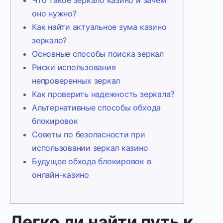
Что такое зеркало казино и зачем
оно нужно?
Как найти актуальное зума казино
зеркало?
Основные способы поиска зеркал
Риски использования
непроверенных зеркал
Как проверить надежность зеркала?
Альтернативные способы обхода
блокировок
Советы по безопасности при
использовании зеркал казино
Будущее обхода блокировок в
онлайн-казино
Легко ли найти путь к