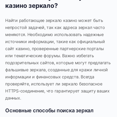
казино зеркало?
Найти работающее зеркало казино может быть
непростой задачей, так как адреса зеркал часто
меняются. Необходимо использовать надежные
источники информации, такие как официальный
сайт казино, проверенные партнерские порталы
или тематические форумы. Важно избегать
подозрительных сайтов, которые могут предлагать
фальшивые зеркала, созданные для кражи личной
информации и финансовых средств. Всегда
проверяйте, использует ли зеркало безопасное
HTTPS-соединение, что гарантирует защиту ваших
данных.
Основные способы поиска зеркал