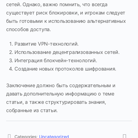
сетей. Однако, важно помнить, что всегда
существует риск блокировки, и игрокам следует
быть готовыми к использованию альтернативных
способов доступа.
Развитие VPN-технологий.
Использование децентрализованных сетей.
Интеграция блокчейн-технологий.
Создание новых протоколов шифрования.
Заключение должно быть содержательным и
давать дополнительную информацию о теме
статьи, а также структурировать знания,
собранные из статьи.
Categories:
Uncategorized