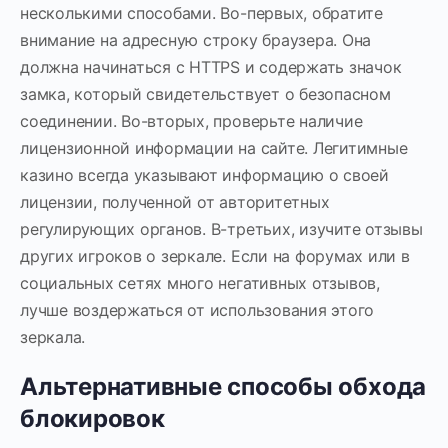
несколькими способами. Во-первых, обратите
внимание на адресную строку браузера. Она
должна начинаться с HTTPS и содержать значок
замка, который свидетельствует о безопасном
соединении. Во-вторых, проверьте наличие
лицензионной информации на сайте. Легитимные
казино всегда указывают информацию о своей
лицензии, полученной от авторитетных
регулирующих органов. В-третьих, изучите отзывы
других игроков о зеркале. Если на форумах или в
социальных сетях много негативных отзывов,
лучше воздержаться от использования этого
зеркала.
Альтернативные способы обхода
блокировок