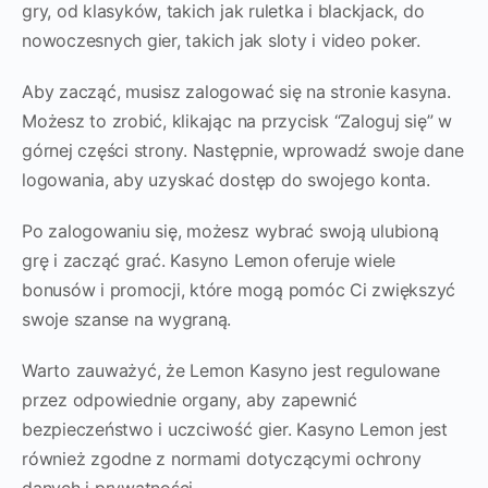
gry, od klasyków, takich jak ruletka i blackjack, do
nowoczesnych gier, takich jak sloty i video poker.
Aby zacząć, musisz zalogować się na stronie kasyna.
Możesz to zrobić, klikając na przycisk “Zaloguj się” w
górnej części strony. Następnie, wprowadź swoje dane
logowania, aby uzyskać dostęp do swojego konta.
Po zalogowaniu się, możesz wybrać swoją ulubioną
grę i zacząć grać. Kasyno Lemon oferuje wiele
bonusów i promocji, które mogą pomóc Ci zwiększyć
swoje szanse na wygraną.
Warto zauważyć, że Lemon Kasyno jest regulowane
przez odpowiednie organy, aby zapewnić
bezpieczeństwo i uczciwość gier. Kasyno Lemon jest
również zgodne z normami dotyczącymi ochrony