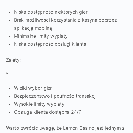
Niska dostępność niektórych gier
Brak możliwości korzystania z kasyna poprzez
aplikację mobilną
Minimalne limity wyplaty
Niska dostępność obsługi klienta
Zalety:
*
Wielki wybór gier
Bezpieczeństwo i poufność transakcji
Wysokie limity wyplaty
Obsługa klienta dostępna 24/7
Warto zwrócić uwagę, że Lemon Casino jest jednym z