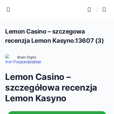
Lemon Casino – szczegowa
recenzja Lemon Kasyno.13607 (3)
Brain Digits
April 10, 2026
Lemon Casino –
szczegółowa recenzja
Lemon Kasyno