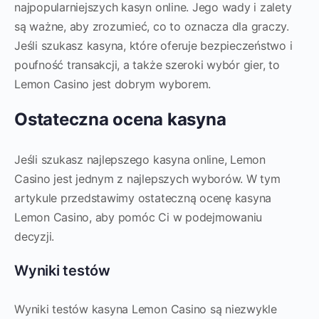
najpopularniejszych kasyn online. Jego wady i zalety
są ważne, aby zrozumieć, co to oznacza dla graczy.
Jeśli szukasz kasyna, które oferuje bezpieczeństwo i
poufność transakcji, a także szeroki wybór gier, to
Lemon Casino jest dobrym wyborem.
Ostateczna ocena kasyna
Jeśli szukasz najlepszego kasyna online, Lemon
Casino jest jednym z najlepszych wyborów. W tym
artykule przedstawimy ostateczną ocenę kasyna
Lemon Casino, aby pomóc Ci w podejmowaniu
decyzji.
Wyniki testów
Wyniki testów kasyna Lemon Casino są niezwykle