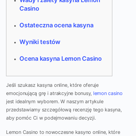
Wady i zalety kasyna Lemon
Casino
Ostateczna ocena kasyna
Wyniki testów
Ocena kasyna Lemon Casino
Jeśli szukasz kasyna online, które oferuje
emocjonującą grę i atrakcyjne bonusy,
lemon casino
jest idealnym wyborem. W naszym artykule
przedstawiamy szczegółową recenzję tego kasyna,
aby pomóc Ci w podejmowaniu decyzji.
Lemon Casino to nowoczesne kasyno online, które