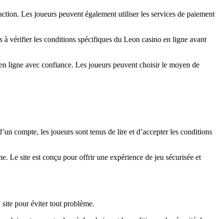
nsaction. Les joueurs peuvent également utiliser les services de paiement
 à vérifier les conditions spécifiques du Leon casino en ligne avant
r en ligne avec confiance. Les joueurs peuvent choisir le moyen de
’un compte, les joueurs sont tenus de lire et d’accepter les conditions
ne. Le site est conçu pour offrir une expérience de jeu sécurisée et
 site pour éviter tout problème.