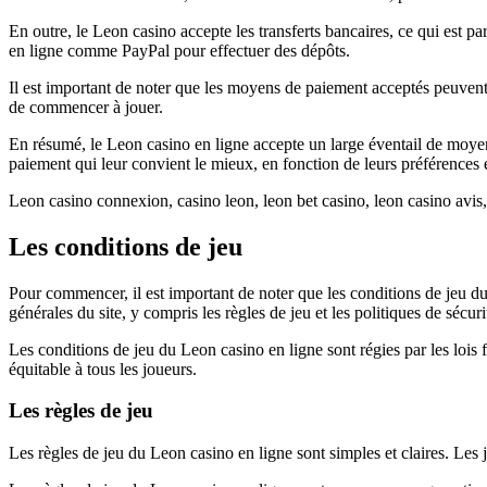
En outre, le Leon casino accepte les transferts bancaires, ce qui est pa
en ligne comme PayPal pour effectuer des dépôts.
Il est important de noter que les moyens de paiement acceptés peuvent 
de commencer à jouer.
En résumé, le Leon casino en ligne accepte un large éventail de moyens
paiement qui leur convient le mieux, en fonction de leurs préférences e
Leon casino connexion, casino leon, leon bet casino, leon casino avis,
Les conditions de jeu
Pour commencer, il est important de noter que les conditions de jeu du 
générales du site, y compris les règles de jeu et les politiques de sécuri
Les conditions de jeu du Leon casino en ligne sont régies par les lois 
équitable à tous les joueurs.
Les règles de jeu
Les règles de jeu du Leon casino en ligne sont simples et claires. Les j