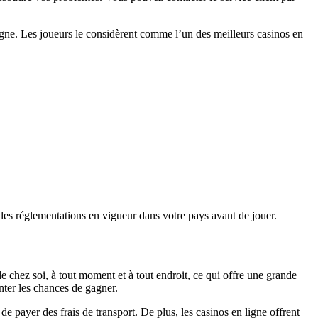
igne. Les joueurs le considèrent comme l’un des meilleurs casinos en
et les réglementations en vigueur dans votre pays avant de jouer.
de chez soi, à tout moment et à tout endroit, ce qui offre une grande
nter les chances de gagner.
de payer des frais de transport. De plus, les casinos en ligne offrent