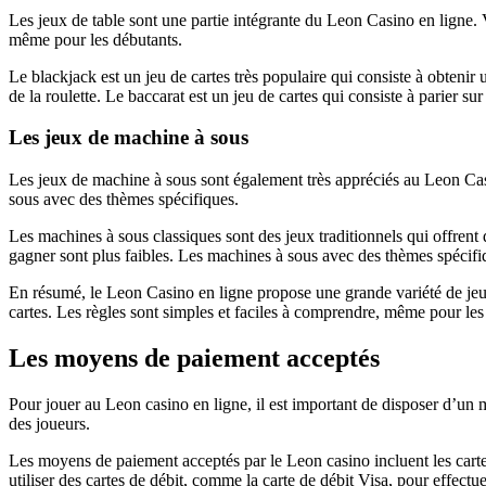
Les jeux de table sont une partie intégrante du Leon Casino en ligne. V
même pour les débutants.
Le blackjack est un jeu de cartes très populaire qui consiste à obtenir u
de la roulette. Le baccarat est un jeu de cartes qui consiste à parier sur
Les jeux de machine à sous
Les jeux de machine à sous sont également très appréciés au Leon Casi
sous avec des thèmes spécifiques.
Les machines à sous classiques sont des jeux traditionnels qui offrent
gagner sont plus faibles. Les machines à sous avec des thèmes spécifi
En résumé, le Leon Casino en ligne propose une grande variété de jeux
cartes. Les règles sont simples et faciles à comprendre, même pour les
Les moyens de paiement acceptés
Pour jouer au Leon casino en ligne, il est important de disposer d’un 
des joueurs.
Les moyens de paiement acceptés par le Leon casino incluent les carte
utiliser des cartes de débit, comme la carte de débit Visa, pour effectu