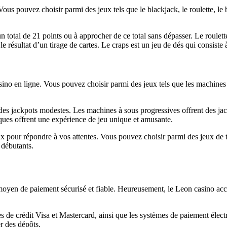
ous pouvez choisir parmi des jeux tels que le blackjack, le roulette, le b
n total de 21 points ou à approcher de ce total sans dépasser. Le roulette
 le résultat d’un tirage de cartes. Le craps est un jeu de dés qui consiste 
no en ligne. Vous pouvez choisir parmi des jeux tels que les machines à
 des jackpots modestes. Les machines à sous progressives offrent des jac
ques offrent une expérience de jeu unique et amusante.
 pour répondre à vos attentes. Vous pouvez choisir parmi des jeux de ta
 débutants.
moyen de paiement sécurisé et fiable. Heureusement, le Leon casino acce
s de crédit Visa et Mastercard, ainsi que les systèmes de paiement élec
er des dépôts.