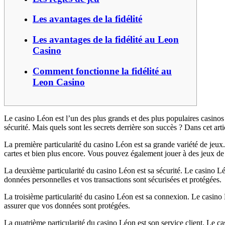
Les avantages de la fidélité
Les avantages de la fidélité au Leon
Casino
Comment fonctionne la fidélité au
Leon Casino
Le casino Léon est l’un des plus grands et des plus populaires casinos
sécurité. Mais quels sont les secrets derrière son succès ? Dans cet art
La première particularité du casino Léon est sa grande variété de jeux
cartes et bien plus encore. Vous pouvez également jouer à des jeux de 
La deuxième particularité du casino Léon est sa sécurité. Le casino Léo
données personnelles et vos transactions sont sécurisées et protégées.
La troisième particularité du casino Léon est sa connexion. Le casi
assurer que vos données sont protégées.
La quatrième particularité du casino Léon est son service client. Le c