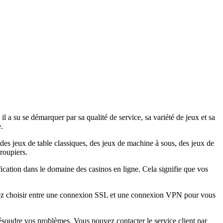
 a su se démarquer par sa qualité de service, sa variété de jeux et sa
.
 des jeux de table classiques, des jeux de machine à sous, des jeux de
roupiers.
fication dans le domaine des casinos en ligne. Cela signifie que vos
uvez choisir entre une connexion SSL et une connexion VPN pour vous
résoudre vos problèmes. Vous pouvez contacter le service client par