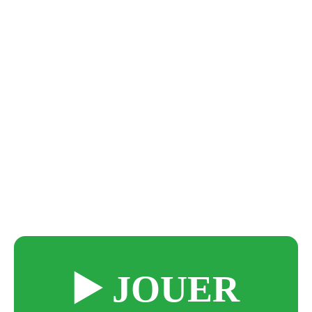
▶️ JOUER