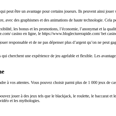
.
qui peut être un avantage pour certains joueurs. Ils peuvent ainsi jouer 
eure, avec des graphismes et des animations de haute technologie. Cela p
xibilité, les bonus et les promotions, l’économie, l’anonymat et la qual
e.com/ casino en ligne, le https://www.bloglecturerapide.com/ bet casin
 jouer responsable et de ne pas dépenser plus d’argent qu’on ne peut gag
s qui cherchent une expérience de jeu agréable et flexible. Les avantag
ne
dre à vos attentes. Vous pouvez choisir parmi plus de 1 000 jeux de cas
uvez jouer à des jeux tels que le blackjack, le roulette, le baccarat et 
x vidéo et les mythologies.