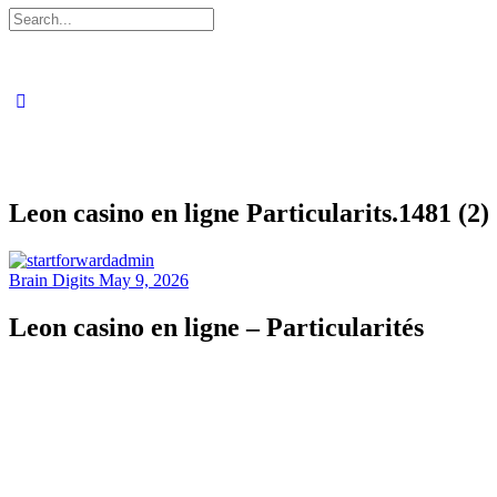
Search
for:
Close
search
Leon casino en ligne Particularits.1481 (2)
Brain Digits
May 9, 2026
Leon casino en ligne – Particularités