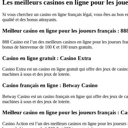
Les meilleurs casinos en ligne pour les jou
Si vous cherchez un casino en ligne français légal, vous êtes au bon e
qualité et des bonus attrayants.
Meilleur casino en ligne pour les joueurs français : 8
888 Casino est l’un des meilleurs casinos en ligne pour les joueurs fra
bonus de bienvenue de 100 € et 100 tours gratuits.
Casino en ligne gratuit : Casino Extra
Casino Extra est un casino en ligne gratuit qui offre des jeux de casin
machines à sous et des jeux de loterie.
Casino français en ligne : Betway Casino
Betway Casino est un casino français en ligne qui offre des jeux de ca
machines à sous et des jeux de loterie.
Meilleur casino en ligne pour les joueurs français : C
Casino Action est l’un des meilleurs casinos en ligne pour les joueurs 