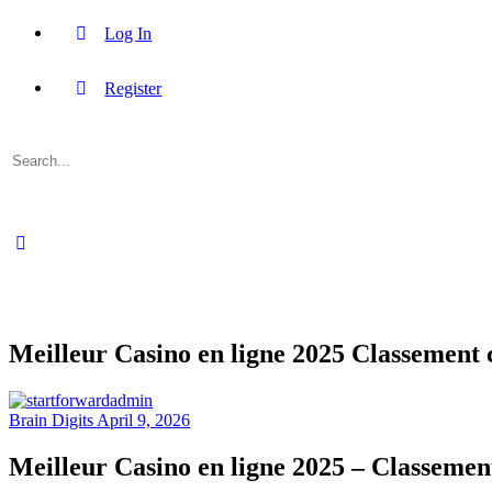
Log In
Register
Search
for:
Close
search
Meilleur Casino en ligne 2025 Classement
Brain Digits
April 9, 2026
Meilleur Casino en ligne 2025 – Classemen