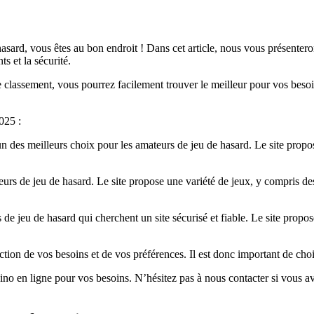
hasard, vous êtes au bon endroit ! Dans cet article, nous vous présenter
s et la sécurité.
classement, vous pourrez facilement trouver le meilleur pour vos besoi
025 :
 des meilleurs choix pour les amateurs de jeu de hasard. Le site propose
urs de jeu de hasard. Le site propose une variété de jeux, y compris des
e jeu de hasard qui cherchent un site sécurisé et fiable. Le site propose
nction de vos besoins et de vos préférences. Il est donc important de choi
ino en ligne pour vos besoins. N’hésitez pas à nous contacter si vous a