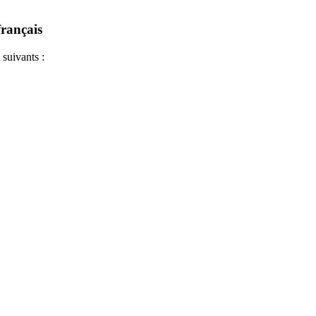
français
 suivants :