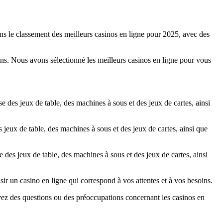
ons le classement des meilleurs casinos en ligne pour 2025, avec des
ns. Nous avons sélectionné les meilleurs casinos en ligne pour vous
 des jeux de table, des machines à sous et des jeux de cartes, ainsi
 jeux de table, des machines à sous et des jeux de cartes, ainsi que
 des jeux de table, des machines à sous et des jeux de cartes, ainsi
sir un casino en ligne qui correspond à vos attentes et à vos besoins.
vez des questions ou des préoccupations concernant les casinos en