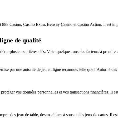
t 888 Casino, Casino Extra, Betway Casino et Casino Action. Il est impor
ligne de qualité
sidérer plusieurs critères clés. Voici quelques-uns des facteurs à prendre
e émise par une autorité de jeu en ligne reconnue, telle que l’Autorité d
protéger vos données personnelles et vos transactions financières. Il est
ompris des jeux de table, des machines à sous et des jeux de cartes. Il es