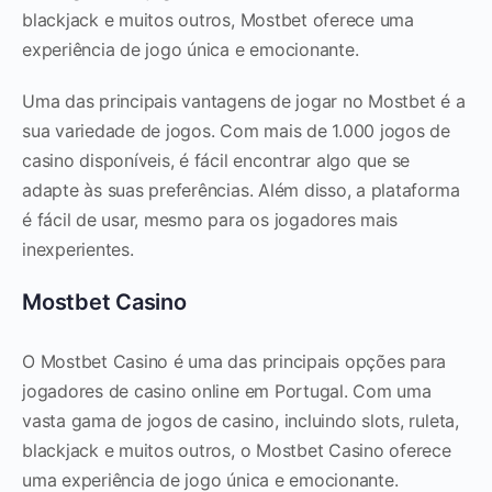
blackjack e muitos outros, Mostbet oferece uma
experiência de jogo única e emocionante.
Uma das principais vantagens de jogar no Mostbet é a
sua variedade de jogos. Com mais de 1.000 jogos de
casino disponíveis, é fácil encontrar algo que se
adapte às suas preferências. Além disso, a plataforma
é fácil de usar, mesmo para os jogadores mais
inexperientes.
Mostbet Casino
O Mostbet Casino é uma das principais opções para
jogadores de casino online em Portugal. Com uma
vasta gama de jogos de casino, incluindo slots, ruleta,
blackjack e muitos outros, o Mostbet Casino oferece
uma experiência de jogo única e emocionante.