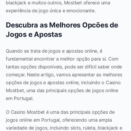
blackjack e muitos outros, Mostbet oferece uma
experiência de jogo única e emocionante.
Descubra as Melhores Opcões de
Jogos e Apostas
Quando se trata de jogos e apostas online, é
fundamental encontrar a melhor opção para si. Com
tantas opções disponíveis, pode ser difícil saber onde
começar. Neste artigo, vamos apresentar as melhores
opções de jogos e apostas online, incluindo o Casino
Mostbet, uma das principais opções de jogos online
em Portugal.
O Casino Mostbet é uma das principais opções de
jogos online em Portugal, oferecendo uma ampla
variedade de jogos, incluindo slots, ruleta, blackjack e