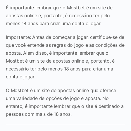
É importante lembrar que o Mostbet é um site de
apostas online e, portanto, é necessário ter pelo
menos 18 anos para criar uma conta e jogar.
Importante: Antes de começar a jogar, certifique-se de
que você entende as regras do jogo e as condições de
aposta. Além disso, é importante lembrar que o
Mostbet é um site de apostas online e, portanto, é
necessário ter pelo menos 18 anos para criar uma
conta e jogar.
O Mostbet é um site de apostas online que oferece
uma variedade de opções de jogo e aposta. No
entanto, é importante lembrar que o site é destinado a
pessoas com mais de 18 anos.