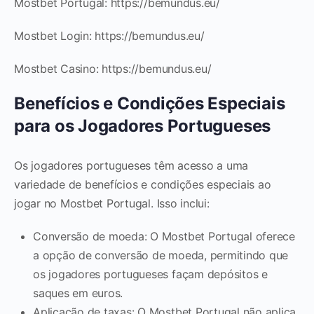
Mostbet Portugal: https://bemundus.eu/
Mostbet Login: https://bemundus.eu/
Mostbet Casino: https://bemundus.eu/
Benefícios e Condições Especiais
para os Jogadores Portugueses
Os jogadores portugueses têm acesso a uma
variedade de benefícios e condições especiais ao
jogar no Mostbet Portugal. Isso inclui:
Conversão de moeda: O Mostbet Portugal oferece
a opção de conversão de moeda, permitindo que
os jogadores portugueses façam depósitos e
saques em euros.
Aplicação de taxas: O Mostbet Portugal não aplica