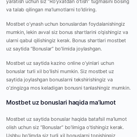
yaratish uchun siz “Ro’yxatdan o’tish” tugmasini bosing
va talab qilingan ma’lumotlarni to’ldiring.
Mostbet o’ynash uchun bonuslardan foydalanishingiz
mumkin, lekin avval siz bonus shartlarini o’qishingiz va
ularni qabul qilishingiz kerak. Bonus shartlari mostbet
uz saytida “Bonuslar” bo’limida joylashgan.
Mostbet uz saytida kazino online o’yinlari uchun
bonuslar turli xil bo’lishi mumkin. Siz mostbet uz
saytida joylashgan bonuslarni tekshirishingiz va
o’zingizga mos keladigan bonusni tanlashingiz mumkin.
Mostbet uz bonuslari haqida ma’lumot
Mostbet uz saytida bonuslar haqida batafsil ma’lumot
olish uchun siz “Bonuslar” bo’limiga o’tishingiz kerak.
Ushbu bo’limda siz turli xil bonuslarni topishingiz