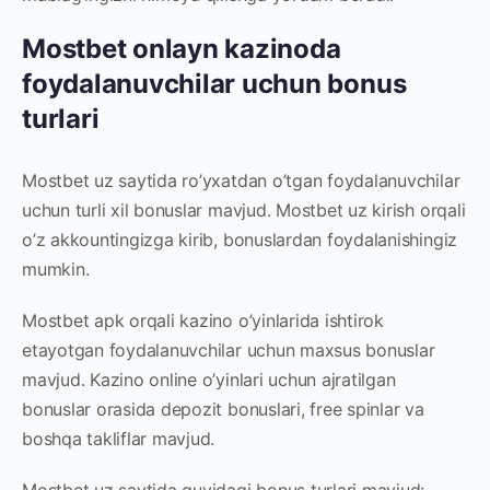
Mostbet onlayn kazinoda
foydalanuvchilar uchun bonus
turlari
Mostbet uz saytida ro’yxatdan o’tgan foydalanuvchilar
uchun turli xil bonuslar mavjud. Mostbet uz kirish orqali
o’z akkountingizga kirib, bonuslardan foydalanishingiz
mumkin.
Mostbet apk orqali kazino o’yinlarida ishtirok
etayotgan foydalanuvchilar uchun maxsus bonuslar
mavjud. Kazino online o’yinlari uchun ajratilgan
bonuslar orasida depozit bonuslari, free spinlar va
boshqa takliflar mavjud.