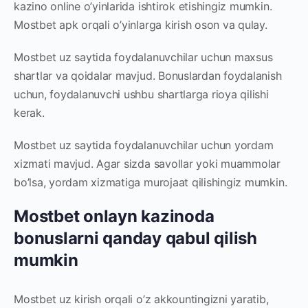
kazino online o’yinlarida ishtirok etishingiz mumkin.
Mostbet apk orqali o’yinlarga kirish oson va qulay.
Mostbet uz saytida foydalanuvchilar uchun maxsus
shartlar va qoidalar mavjud. Bonuslardan foydalanish
uchun, foydalanuvchi ushbu shartlarga rioya qilishi
kerak.
Mostbet uz saytida foydalanuvchilar uchun yordam
xizmati mavjud. Agar sizda savollar yoki muammolar
bo’lsa, yordam xizmatiga murojaat qilishingiz mumkin.
Mostbet onlayn kazinoda
bonuslarni qanday qabul qilish
mumkin
Mostbet uz kirish orqali o’z akkountingizni yaratib,