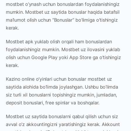
mostbet o’ynash uchun bonuslardan foydalanishingiz
mumkin. Mostbet uz saytida bonuslar haqida batafsil
ma’lumot olish uchun “Bonuslar” bo’limiga o’tishingiz
kerak.
Mostbet apk yuklab olish orqali ham bonuslardan
foydalanishingiz mumkin. Mostbet uz ilovasini yuklab
olish uchun Google Play yoki App Store ga o’tishingiz
kerak.
Kazino online o’yinlari uchun bonuslar mostbet uz
saytida alohida bo’limda joylashgan. Ushbu bo’limda
siz turli xil bonuslarni topishingiz mumkin, jumladan,
deposit bonuslari, free spinlar va boshqalar.
Mostbet uz saytida bonuslarni qabul qilish uchun siz
avval o’z akkountingizni yaratishingiz kerak. Akkount