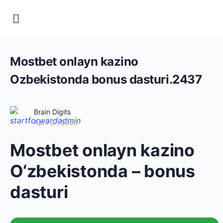
Mostbet onlayn kazino
Ozbekistonda bonus dasturi.2437
Brain Digits
April 27, 2026
Mostbet onlayn kazino
O‘zbekistonda – bonus
dasturi