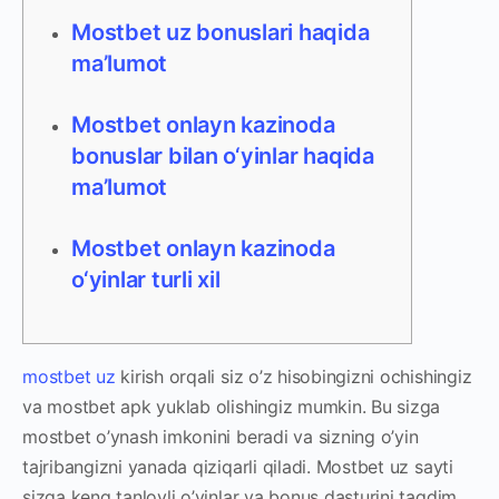
Mostbet uz bonuslari haqida
ma’lumot
Mostbet onlayn kazinoda
bonuslar bilan o‘yinlar haqida
ma’lumot
Mostbet onlayn kazinoda
o‘yinlar turli xil
mostbet uz
kirish orqali siz o’z hisobingizni ochishingiz
va mostbet apk yuklab olishingiz mumkin. Bu sizga
mostbet o’ynash imkonini beradi va sizning o’yin
tajribangizni yanada qiziqarli qiladi. Mostbet uz sayti
sizga keng tanlovli o’yinlar va bonus dasturini taqdim