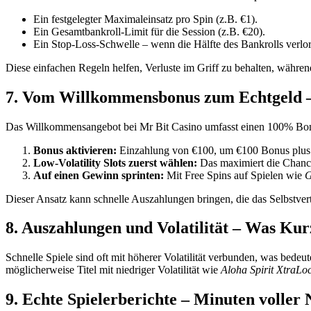
Ein festgelegter Maximaleinsatz pro Spin (z.B. €1).
Ein Gesamtbankroll-Limit für die Session (z.B. €20).
Ein Stop‑Loss‑Schwelle – wenn die Hälfte des Bankrolls verlore
Diese einfachen Regeln helfen, Verluste im Griff zu behalten, währen
7. Vom Willkommensbonus zum Echtgeld –
Das Willkommensangebot bei Mr Bit Casino umfasst einen 100% Bonus 
Bonus aktivieren:
Einzahlung von €100, um €100 Bonus plus F
Low-Volatility Slots zuerst wählen:
Das maximiert die Chance
Auf einen Gewinn sprinten:
Mit Free Spins auf Spielen wie
G
Dieser Ansatz kann schnelle Auszahlungen bringen, die das Selbstvert
8. Auszahlungen und Volatilität – Was Kurz
Schnelle Spiele sind oft mit höherer Volatilität verbunden, was bedeu
möglicherweise Titel mit niedriger Volatilität wie
Aloha Spirit XtraLo
9. Echte Spielerberichte – Minuten voller 