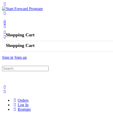
Toggle
Side
Panel
More
options
Shopping Cart
Shopping Cart
Sign in
Sign up
Search
for:
Orders
Log In
Register