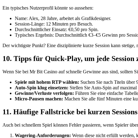
Ein typisches Nutzerprofil könnte so aussehen:
Name: Alex, 28 Jahre, arbeitet als Grafikdesigner.
Session-Länge: 12 Minuten pro Besuch.
Durchschnittlicher Einsatz: €0,50 pro Spin.
Typisches Ergebnis: Durchschnittlich €3–€5 Gewinn pro Sessi
Der wichtigste Punkt? Eine disziplinierte kurze Session kann stetige
10. Tipps für Quick‑Play, um jede Session
Wenn Sie bei Mr Bit Casino auf schnelle Gewinne aus sind, sollten Sie
Spiele mit hohem RTP wählen:
Suchen Sie nach Titeln über 
Auto‑Spin klug einsetzen:
Stellen Sie Auto‑Spin auf maximal
Gewinne/Verluste verfolgen:
Führen Sie eine einfache Tabell
Micro‑Pausen machen:
Machen Sie alle fünf Minuten eine ku
11. Häufige Fallstricke bei kurzen Session
Auch bei schnellem Spiel können Fehler passieren, wenn Spieler übe
Wagering‑Anforderungen:
Wenn diese nicht erfüllt werden,