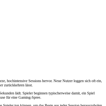
rze, hochintensive Sessions hervor. Neue Nutzer loggen sich oft ein,
er zurückkehren lässt.
 Sekunden lädt. Spieler beginnen typischerweise damit, ein Spiel
pause für eine Gaming‑Spree.
as Spieler tun können, um das Beste aus jeder Session herauszuholen.