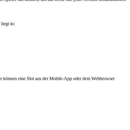
liegt in:
eler können eine Slot aus der Mobile‑App oder dem Webbrowser