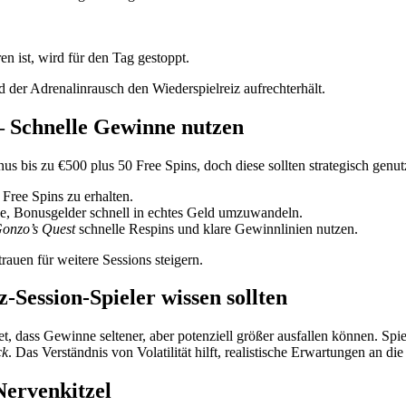
n ist, wird für den Tag gestoppt.
d der Adrenalinrausch den Wiederspielreiz aufrechterhält.
 Schnelle Gewinne nutzen
bis zu €500 plus 50 Free Spins, doch diese sollten strategisch genut
ree Spins zu erhalten.
, Bonusgelder schnell in echtes Geld umzuwandeln.
onzo’s Quest
schnelle Respins und klare Gewinnlinien nutzen.
rauen für weitere Sessions steigern.
‑Session‑Spieler wissen sollten
tet, dass Gewinne seltener, aber potenziell größer ausfallen können. S
ck
. Das Verständnis von Volatilität hilft, realistische Erwartungen an di
Nervenkitzel