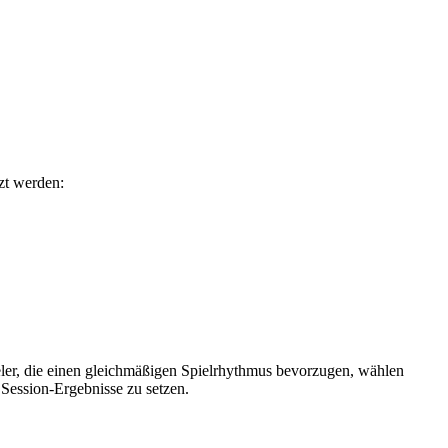
zt werden:
pieler, die einen gleichmäßigen Spielrhythmus bevorzugen, wählen
e Session-Ergebnisse zu setzen.