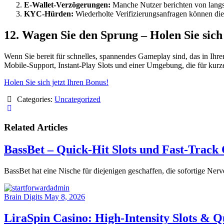
E‑Wallet‑Verzögerungen:
Manche Nutzer berichten von langsa
KYC‑Hürden:
Wiederholte Verifizierungsanfragen können die
12. Wagen Sie den Sprung – Holen Sie sich
Wenn Sie bereit für schnelles, spannendes Gameplay sind, das in Ihre
Mobile‑Support, Instant‑Play Slots und einer Umgebung, die für kurze,
Holen Sie sich jetzt Ihren Bonus!
Categories:
Uncategorized
Related Articles
BassBet – Quick‑Hit Slots und Fast‑Track 
BassBet hat eine Nische für diejenigen geschaffen, die sofortige Ne
Brain Digits
May 8, 2026
LiraSpin Casino: High‑Intensity Slots & 