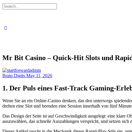
Search
for:
Close
search
Mr Bit Casino – Quick‑Hit Slots und Rap
Brain Digits
May 11, 2026
1. Der Puls eines Fast‑Track Gaming-Erleb
Wenn Sie an ein Online-Casino denken, das den unterwegs spielenden
drehen eine Slot und beenden eine Session innerhalb von fünf Minute
Das Design der Seite ist auf Geschwindigkeit ausgelegt: eine klare Ob
auszuwählen, das schnelle Auszahlungen verspricht, und setzen sich ei
Dieser Artikel taucht in die Mechanik dieses Rapid‑Play‑Stils ein, u