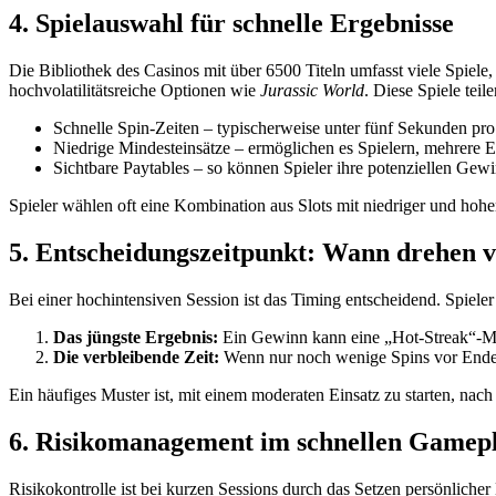
4. Spielauswahl für schnelle Ergebnisse
Die Bibliothek des Casinos mit über 6500 Titeln umfasst viele Spiele, 
hochvolatilitätsreiche Optionen wie
Jurassic World
. Diese Spiele tei
Schnelle Spin-Zeiten – typischerweise unter fünf Sekunden pro
Niedrige Mindesteinsätze – ermöglichen es Spielern, mehrere E
Sichtbare Paytables – so können Spieler ihre potenziellen Gewi
Spieler wählen oft eine Kombination aus Slots mit niedriger und hohe
5. Entscheidungszeitpunkt: Wann drehen v
Bei einer hochintensiven Session ist das Timing entscheidend. Spieler 
Das jüngste Ergebnis:
Ein Gewinn kann eine „Hot-Streak“-Ment
Die verbleibende Zeit:
Wenn nur noch wenige Spins vor Ende d
Ein häufiges Muster ist, mit einem moderaten Einsatz zu starten, nac
6. Risikomanagement im schnellen Gamep
Risikokontrolle ist bei kurzen Sessions durch das Setzen persönlicher 