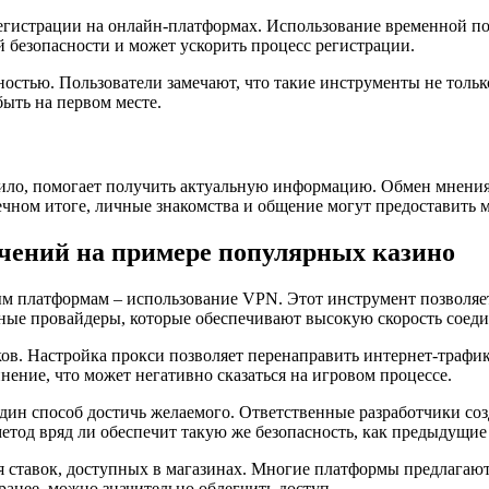
регистрации на онлайн-платформах. Использование временной по
 безопасности и может ускорить процесс регистрации.
остью. Пользователи замечают, что такие инструменты не толь
быть на первом месте.
авило, помогает получить актуальную информацию. Обмен мнени
ечном итоге, личные знакомства и общение могут предоставить 
ичений на примере популярных казино
м платформам – использование VPN. Этот инструмент позволяет 
ежные провайдеры, которые обеспечивают высокую скорость соед
ков. Настройка прокси позволяет перенаправить интернет-трафи
инение, что может негативно сказаться на игровом процессе.
один способ достичь желаемого. Ответственные разработчики соз
метод вряд ли обеспечит такую же безопасность, как предыдущие
 ставок, доступных в магазинах. Многие платформы предлагаю
ранее, можно значительно облегчить доступ.