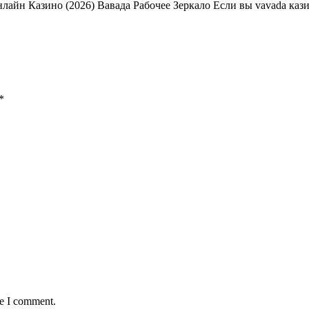
лайн Казино (2026) Вавада Рабочее Зеркало Если вы vavada каз
*
me I comment.