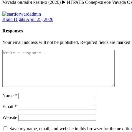
Vavada онлайн казино (2026) ▶️ ИГРАТЬ Содержимое Vavada Он
Brain Digits
April 25, 2026
Responses
Your email address will not be published.
Required fields are marked
Name
*
Email
*
Website
Save my name, email, and website in this browser for the next ti