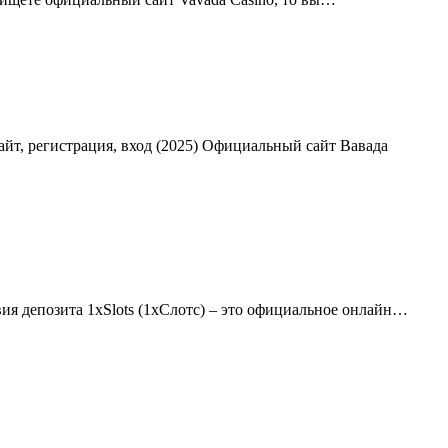
йт, регистрация, вход (2025) Официальный сайт Вавада
вия депозита 1xSlots (1хСлотс) – это официальное онлайн…