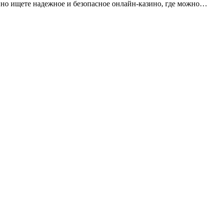
ино ищете надежное и безопасное онлайн-казино, где можно…