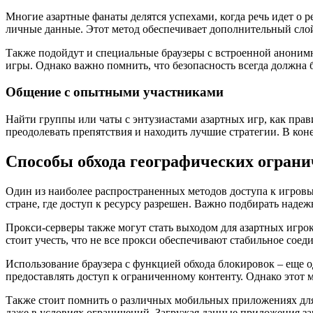
Многие азартные фанаты делятся успехами, когда речь идет о 
личные данные. Этот метод обеспечивает дополнительный слой
Также подойдут и специальные браузеры с встроенной анонимн
игры. Однако важно помнить, что безопасность всегда должна 
Общение с опытными участниками
Найти группы или чаты с энтузиастами азартных игр, как пр
преодолевать препятствия и находить лучшие стратегии. В кон
Способы обхода географических огран
Один из наиболее распространенных методов доступа к игровы
стране, где доступ к ресурсу разрешен. Важно подбирать над
Прокси-серверы также могут стать выходом для азартных игро
стоит учесть, что не все прокси обеспечивают стабильное соед
Использование браузера с функцией обхода блокировок – еще 
предоставлять доступ к ограниченному контенту. Однако этот 
Также стоит помнить о различных мобильных приложениях для
даже в условиях ограничений. Загружая данные приложения за