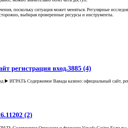
чения, поскольку ситуация может меняться. Регулярные исследо
осторожно, выбирая проверенные ресурсы и инструменты.
т регистрация вход.3885 (4)
од ▶️ ИГРАТЬ Содержимое Вавада казино: официальный сайт, ре
.11202 (2)
ИГРАТЬ Содержимое Описание и функции Vavada Casino Если вы 