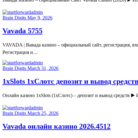
Brain Digits
May 9, 2026
Vavada 5755
VAVADA | Вавада казино – официальный сайт, регистрация, вх
Регистрация и…
Brain Digits
March 31, 2026
1xSlots 1хСлотс депозит и вывод средств
Онлайн казино 1xSlots (1хСлотс) – депозит и вывод средств ▶
Brain Digits
March 25, 2026
Vavada онлайн казино 2026.4512