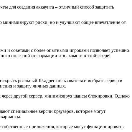
чты для создания аккаунта – отличный способ защитить
ко минимизируют риски, но и улучшают общее впечатление от
ями и советами с более опытными игроками позволяет успешно
много полезной информации и знакомств в этой сфере!
скрыть реальный IP-адрес пользователя и выбрать сервер в
инения и защиту личных данных.
к через другой сервер, минимизируя шансы блокировки. Однако
дают специальные версии браузеров, которые могут
 варианты.
т собственные приложения, которые могут функционировать