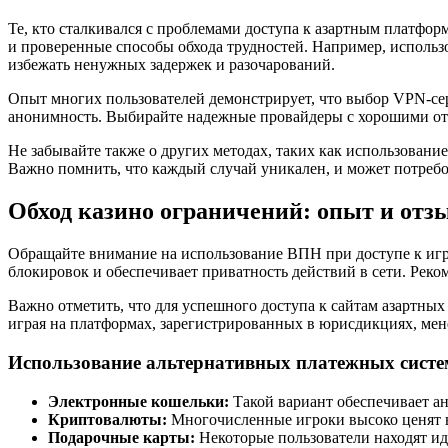
Те, кто сталкивался с проблемами доступа к азартным платфо
и проверенные способы обхода трудностей. Например, использ
избежать ненужных задержек и разочарований.
Опыт многих пользователей демонстрирует, что выбор VPN-сер
анонимность. Выбирайте надежные провайдеры с хорошими о
Не забывайте также о других методах, таких как использован
Важно помнить, что каждый случай уникален, и может потребо
Обход казино ограничений: опыт и отз
Обращайте внимание на использование ВПН при доступе к игр
блокировок и обеспечивает приватность действий в сети. Реко
Важно отметить, что для успешного доступа к сайтам азартных
играя на платформах, зарегистрированных в юрисдикциях, мен
Использование альтернативных платежных систе
Электронные кошельки:
Такой вариант обеспечивает ан
Криптовалюты:
Многочисленные игроки высоко ценят во
Подарочные карты:
Некоторые пользователи находят ид