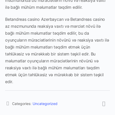
məzmununda bu müraciətlərin növü və reaksiya vaxtı
ilə bağlı mühüm məlumatlar təqdim edilir.
Betandreas casino Azerbaycan və Betandreas casino
az məzmununda reaksiya vaxtı və mərciət növü ilə
bağlı mühüm məlumatlar təqdim edilir, bu da
oyunçuların müraciətlərinin növünü və reaksiya vaxtı ilə
bağlı mühüm məlumatları təqdim etmək üçün
təhlükəsiz və mürəkkəb bir sistem təşkil edir. Bu
məlumatlar oyunçuların müraciətlərinin növünü və
reaksiya vaxtı ilə bağlı mühüm məlumatları təqdim
etmək üçün təhlükəsiz və mürəkkəb bir sistem təşkil
edir.
Categories:
Uncategorized