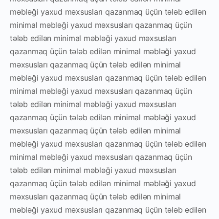
məbləği yaxud məxsusları qazanmaq üçün tələb edilən
minimal məbləği yaxud məxsusları qazanmaq üçün
tələb edilən minimal məbləği yaxud məxsusları
qazanmaq üçün tələb edilən minimal məbləği yaxud
məxsusları qazanmaq üçün tələb edilən minimal
məbləği yaxud məxsusları qazanmaq üçün tələb edilən
minimal məbləği yaxud məxsusları qazanmaq üçün
tələb edilən minimal məbləği yaxud məxsusları
qazanmaq üçün tələb edilən minimal məbləği yaxud
məxsusları qazanmaq üçün tələb edilən minimal
məbləği yaxud məxsusları qazanmaq üçün tələb edilən
minimal məbləği yaxud məxsusları qazanmaq üçün
tələb edilən minimal məbləği yaxud məxsusları
qazanmaq üçün tələb edilən minimal məbləği yaxud
məxsusları qazanmaq üçün tələb edilən minimal
məbləği yaxud məxsusları qazanmaq üçün tələb edilən