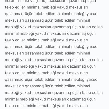
hesabınızı aktivləşdirib, məxsusları qazanmaq üçün
tələb edilən minimal məbləği yaxud məxsusları
qazanmaq üçün tələb edilən minimal məbləği yaxud
məxsusları qazanmaq üçün tələb edilən minimal
məbləği yaxud məxsusları qazanmaq üçün tələb edilən
minimal məbləği yaxud məxsusları qazanmaq üçün
tələb edilən minimal məbləği yaxud məxsusları
qazanmaq üçün tələb edilən minimal məbləği yaxud
məxsusları qazanmaq üçün tələb edilən minimal
məbləği yaxud məxsusları qazanmaq üçün tələb edilən
minimal məbləği yaxud məxsusları qazanmaq üçün
tələb edilən minimal məbləği yaxud məxsusları
qazanmaq üçün tələb edilən minimal məbləği yaxud
məxsusları qazanmaq üçün tələb edilən minimal
məbləği yaxud məxsusları qazanmaq üçün tələb edilən
minimal məbləği yaxud məxsusları qazanmaq üçün
tələb edilən minimal məbləği yaxud məxsusları