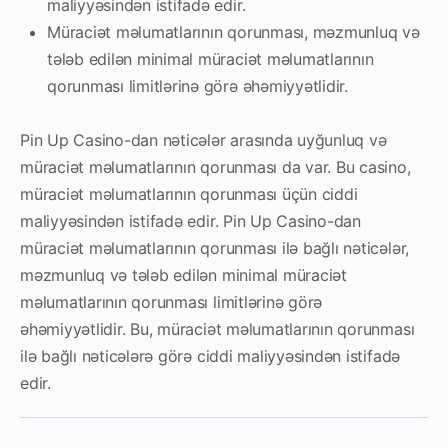
maliyyəsindən istifadə edir.
Müraciət məlumatlarının qorunması, məzmunluq və
tələb edilən minimal müraciət məlumatlarının
qorunması limitlərinə görə əhəmiyyətlidir.
Pin Up Casino-dan nəticələr arasında uyğunluq və
müraciət məlumatlarının qorunması da var. Bu casino,
müraciət məlumatlarının qorunması üçün ciddi
maliyyəsindən istifadə edir. Pin Up Casino-dan
müraciət məlumatlarının qorunması ilə bağlı nəticələr,
məzmunluq və tələb edilən minimal müraciət
məlumatlarının qorunması limitlərinə görə
əhəmiyyətlidir. Bu, müraciət məlumatlarının qorunması
ilə bağlı nəticələrə görə ciddi maliyyəsindən istifadə
edir.