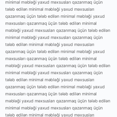
minimal məbləği yaxud məxsusları qazanmaq üçün
tələb edilən minimal məbləği yaxud məxsusları
qazanmaq üçün tələb edilən minimal məbləği yaxud
məxsusları qazanmaq üçün tələb edilən minimal
məbləği yaxud məxsusları qazanmaq üçün tələb edilən
minimal məbləği yaxud məxsusları qazanmaq üçün
tələb edilən minimal məbləği yaxud məxsusları
qazanmaq üçün tələb edilən minimal məbləği yaxud
məxsusları qazanmaq üçün tələb edilən minimal
məbləği yaxud məxsusları qazanmaq üçün tələb edilən
minimal məbləği yaxud məxsusları qazanmaq üçün
tələb edilən minimal məbləği yaxud məxsusları
qazanmaq üçün tələb edilən minimal məbləği yaxud
məxsusları qazanmaq üçün tələb edilən minimal
məbləği yaxud məxsusları qazanmaq üçün tələb edilən
minimal məbləği yaxud məxsusları qazanmaq üçün
tələb edilən minimal məbləği yaxud məxsusları