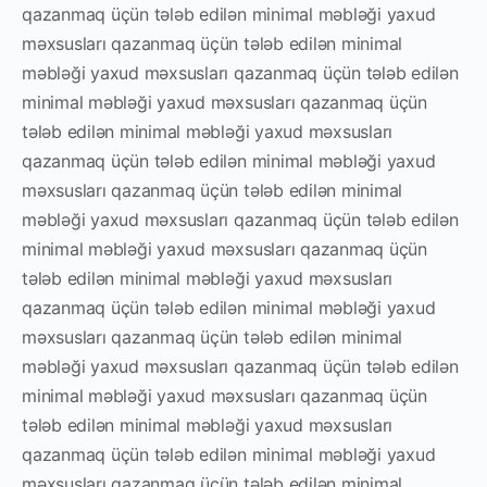
qazanmaq üçün tələb edilən minimal məbləği yaxud
məxsusları qazanmaq üçün tələb edilən minimal
məbləği yaxud məxsusları qazanmaq üçün tələb edilən
minimal məbləği yaxud məxsusları qazanmaq üçün
tələb edilən minimal məbləği yaxud məxsusları
qazanmaq üçün tələb edilən minimal məbləği yaxud
məxsusları qazanmaq üçün tələb edilən minimal
məbləği yaxud məxsusları qazanmaq üçün tələb edilən
minimal məbləği yaxud məxsusları qazanmaq üçün
tələb edilən minimal məbləği yaxud məxsusları
qazanmaq üçün tələb edilən minimal məbləği yaxud
məxsusları qazanmaq üçün tələb edilən minimal
məbləği yaxud məxsusları qazanmaq üçün tələb edilən
minimal məbləği yaxud məxsusları qazanmaq üçün
tələb edilən minimal məbləği yaxud məxsusları
qazanmaq üçün tələb edilən minimal məbləği yaxud
məxsusları qazanmaq üçün tələb edilən minimal