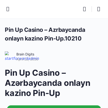
Pin Up Casino – Azrbaycanda
onlayn kazino Pin-Up.10210
Brain Digits
April 22, 2026
Pin Up Casino –
Azərbaycanda onlayn
kazino Pin-Up