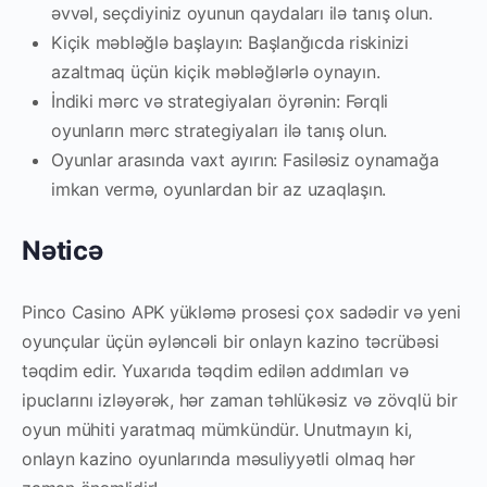
əvvəl, seçdiyiniz oyunun qaydaları ilə tanış olun.
Kiçik məbləğlə başlayın: Başlanğıcda riskinizi
azaltmaq üçün kiçik məbləğlərlə oynayın.
İndiki mərc və strategiyaları öyrənin: Fərqli
oyunların mərc strategiyaları ilə tanış olun.
Oyunlar arasında vaxt ayırın: Fasiləsiz oynamağa
imkan vermə, oyunlardan bir az uzaqlaşın.
Nəticə
Pinco Casino APK yükləmə prosesi çox sadədir və yeni
oyunçular üçün əyləncəli bir onlayn kazino təcrübəsi
təqdim edir. Yuxarıda təqdim edilən addımları və
ipuclarını izləyərək, hər zaman təhlükəsiz və zövqlü bir
oyun mühiti yaratmaq mümkündür. Unutmayın ki,
onlayn kazino oyunlarında məsuliyyətli olmaq hər