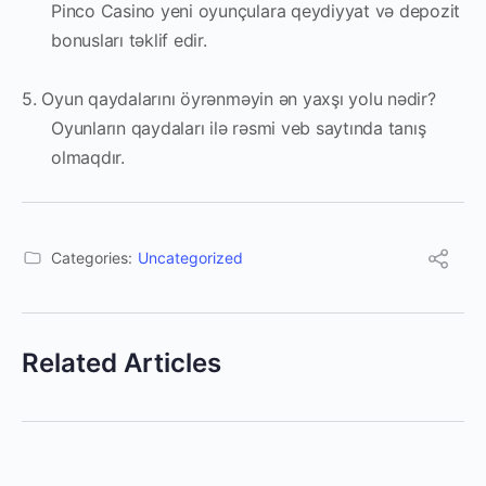
Pinco Casino yeni oyunçulara qeydiyyat və depozit
bonusları təklif edir.
5. Oyun qaydalarını öyrənməyin ən yaxşı yolu nədir?
Oyunların qaydaları ilə rəsmi veb saytında tanış
olmaqdır.
Categories:
Uncategorized
Related Articles