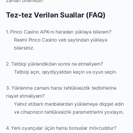
zaman önəmlidir!
Tez-tez Verilən Suallar (FAQ)
1. Pinco Casino APK-nı haradan yükləyə bilərəm?
Rəsmi Pinco Casino veb saytından yükləyə
bilərsiniz.
2. Tətbiqi yükləndikdən sonra nə etməliyəm?
Tətbiqi açın, qeydiyyatdan keçin və oyun seçin.
3. Yüklənmə zamanı hansı təhlükəsizlik tədbirlərinə
riayət etməliyəm?
Yalnız etibarlı mənbələrdən yükləməyə diqqət edin
və cihazınızın təhlükəsizlik parametrlərini yoxlayın.
4. Yeni oyunçular üçün hansı bonuslar mövcuddur?