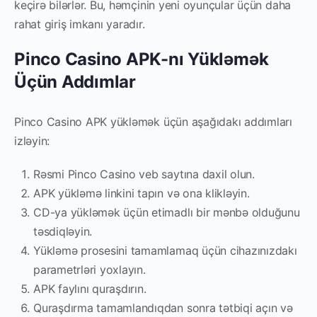
keçirə bilərlər. Bu, həmçinin yeni oyunçular üçün daha
rahat giriş imkanı yaradır.
Pinco Casino APK-nı Yükləmək
Üçün Addımlar
Pinco Casino APK yükləmək üçün aşağıdakı addımları
izləyin:
Rəsmi Pinco Casino veb saytına daxil olun.
APK yükləmə linkini tapın və ona klikləyin.
CD-ya yükləmək üçün etimadlı bir mənbə olduğunu
təsdiqləyin.
Yükləmə prosesini tamamlamaq üçün cihazınızdakı
parametrləri yoxlayın.
APK faylını quraşdırın.
Quraşdırma tamamlandıqdan sonra tətbiqi açın və