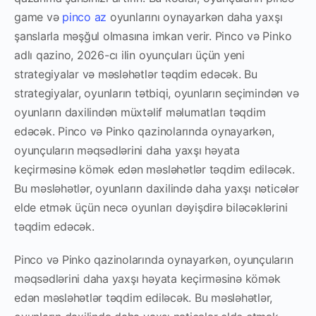
game və
pinco az
oyunlarını oynayarkən daha yaxşı
şanslarla məşğul olmasına imkan verir. Pinco və Pinko
adlı qazino, 2026-cı ilin oyunçuları üçün yeni
strategiyalar və məsləhətlər təqdim edəcək. Bu
strategiyalar, oyunların tətbiqi, oyunların seçimindən və
oyunların daxilindən müxtəlif məlumatları təqdim
edəcək. Pinco və Pinko qazinolarında oynayarkən,
oyunçuların məqsədlərini daha yaxşı həyata
keçirməsinə kömək edən məsləhətlər təqdim ediləcək.
Bu məsləhətlər, oyunların daxilində daha yaxşı nəticələr
elde etmək üçün necə oyunları dəyişdirə biləcəklərini
təqdim edəcək.
Pinco və Pinko qazinolarında oynayarkən, oyunçuların
məqsədlərini daha yaxşı həyata keçirməsinə kömək
edən məsləhətlər təqdim ediləcək. Bu məsləhətlər,