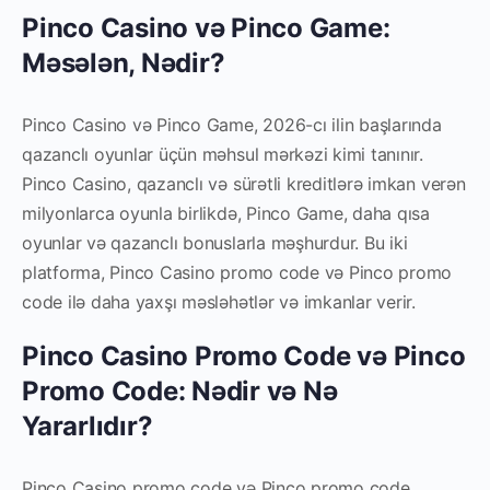
Pinco Casino və Pinco Game:
Məsələn, Nədir?
Pinco Casino və Pinco Game, 2026-cı ilin başlarında
qazanclı oyunlar üçün məhsul mərkəzi kimi tanınır.
Pinco Casino, qazanclı və sürətli kreditlərə imkan verən
milyonlarca oyunla birlikdə, Pinco Game, daha qısa
oyunlar və qazanclı bonuslarla məşhurdur. Bu iki
platforma, Pinco Casino promo code və Pinco promo
code ilə daha yaxşı məsləhətlər və imkanlar verir.
Pinco Casino Promo Code və Pinco
Promo Code: Nədir və Nə
Yararlıdır?
Pinco Casino promo code və Pinco promo code,