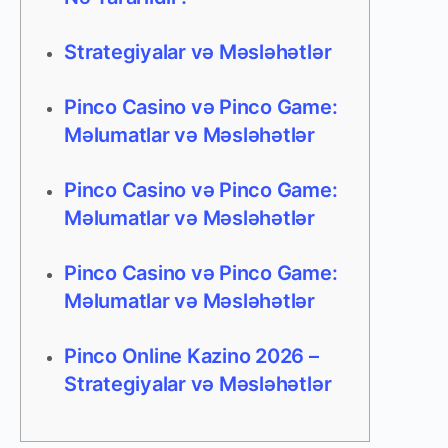
Strategiyalar və Məsləhətlər
Pinco Casino və Pinco Game:
Məlumatlar və Məsləhətlər
Pinco Casino və Pinco Game:
Məlumatlar və Məsləhətlər
Pinco Casino və Pinco Game:
Məlumatlar və Məsləhətlər
Pinco Online Kazino 2026 –
Strategiyalar və Məsləhətlər