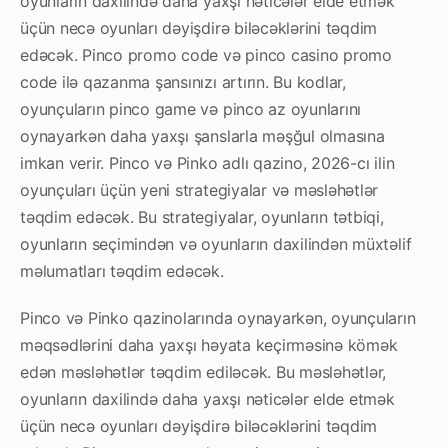
oyunların daxilində daha yaxşı nəticələr elde etmək
üçün necə oyunları dəyişdirə biləcəklərini təqdim
edəcək. Pinco promo code və pinco casino promo
code ilə qazanma şansınızı artırın. Bu kodlar,
oyunçuların pinco game və pinco az oyunlarını
oynayarkən daha yaxşı şanslarla məşğul olmasına
imkan verir. Pinco və Pinko adlı qazino, 2026-cı ilin
oyunçuları üçün yeni strategiyalar və məsləhətlər
təqdim edəcək. Bu strategiyalar, oyunların tətbiqi,
oyunların seçimindən və oyunların daxilindən müxtəlif
məlumatları təqdim edəcək.
Pinco və Pinko qazinolarında oynayarkən, oyunçuların
məqsədlərini daha yaxşı həyata keçirməsinə kömək
edən məsləhətlər təqdim ediləcək. Bu məsləhətlər,
oyunların daxilində daha yaxşı nəticələr elde etmək
üçün necə oyunları dəyişdirə biləcəklərini təqdim