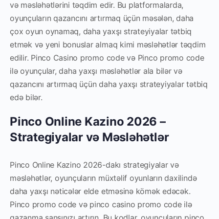
və məsləhətlərini təqdim edir. Bu platformalarda,
oyunçuların qazancını artırmaq üçün məsələn, daha
çox oyun oynamaq, daha yaxşı strateyiyalar tətbiq
etmək və yeni bonuslar almaq kimi məsləhətlər təqdim
edilir. Pinco Casino promo code və Pinco promo code
ilə oyunçular, daha yaxşı məsləhətlər ala bilər və
qazancını artırmaq üçün daha yaxşı strateyiyalar tətbiq
edə bilər.
Pinco Online Kazino 2026 –
Strategiyalar və Məsləhətlər
Pinco Online Kazino 2026-dakı strategiyalar və
məsləhətlər, oyunçuların müxtəlif oyunların daxilində
daha yaxşı nəticələr elde etməsinə kömək edəcək.
Pinco promo code və pinco casino promo code ilə
qazanma şansınızı artırın. Bu kodlar, oyunçuların pinco