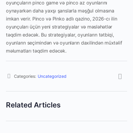
oyunçuların pinco game və pinco az oyunlarını
oynayarkən daha yaxşı şanslarla məşğul olmasına
imkan verir. Pinco və Pinko adlı qazino, 2026-cı ilin
oyunçuları üçün yeni strategiyalar və məsləhətlər
təqdim edəcək. Bu strategiyalar, oyunların tətbiqi,
oyunların seçimindən və oyunların daxilindən müxtəlif
məlumatları təqdim edəcək.
Categories:
Uncategorized
Related Articles