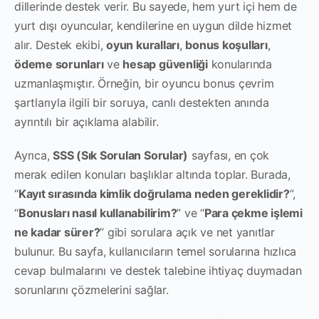
dillerinde destek verir. Bu sayede, hem yurt içi hem de
yurt dışı oyuncular, kendilerine en uygun dilde hizmet
alır. Destek ekibi,
oyun kuralları
,
bonus koşulları
,
ödeme sorunları
ve
hesap güvenliği
konularında
uzmanlaşmıştır. Örneğin, bir oyuncu bonus çevrim
şartlarıyla ilgili bir soruya, canlı destekten anında
ayrıntılı bir açıklama alabilir.
Ayrıca,
SSS (Sık Sorulan Sorular)
sayfası, en çok
merak edilen konuları başlıklar altında toplar. Burada,
“
Kayıt sırasında kimlik doğrulama neden gereklidir?
”,
“
Bonusları nasıl kullanabilirim?
” ve “
Para çekme işlemi
ne kadar sürer?
” gibi sorulara açık ve net yanıtlar
bulunur. Bu sayfa, kullanıcıların temel sorularına hızlıca
cevap bulmalarını ve destek talebine ihtiyaç duymadan
sorunlarını çözmelerini sağlar.