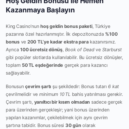
Hoş Geldin Bonusu ile Hemen
Kazanmaya Başlayın
King Casino’nun
hoş geldin bonus paketi
, Türkiye
pazarına özel hazırlanmıştır. İlk depozitonuzda
%100
bonus
ve
200 TL’ye kadar ekstra para
kazanırsınız.
Ayrıca
100 ücretsiz dönüş
,
Book of Dead
ve
Starburst
gibi popüler slotlarda kullanılabilir. Bu ücretsiz dönüşler,
toplam
50 TL eşdeğerinde
gerçek para kazancı
sağlayabilir.
Bonusun
çevrim şartı
şu şekildedir: Bonus tutarı
6 kat
çevrilmelidir ve
minimum 10 TL
bahis yatırılması gerekir.
Çevrim şartı,
yanıltıcı bir kısım olmadan
sadece gerçek
para üzerinden gerçekleşir; yani bonus üzerinden
yapılan kazanımlar, çekilebilmek için aynı çevrim
şartına tabidir. Bonus süresi
30 gün
olarak