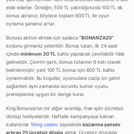
elde ederler. Örneğin, 500 TL yatırdığınızda 100 TL ek
bonus alırsınız; böylece toplam 600 TL ile oyun
oynama şansınız artar.
Bonusu aktive etmek için sadece
“BONANZA20”
kodunu girmeniz yeterlidir. Bonus tutarı, ilk 24 saat
içinde
minimum 30 TL
bahis yapılarak çevrilebilir hâle
gelmelidir. Çevrim şartı, bonus tutarının 6 katı olarak
belirlenmiştir; yani 100 TL bonus için 600 TL bahis
oynanmalıdır. Bu koşullar, oyunculara cazip bir getiri
sağlarken aynı zamanda sorumlu kumar oyunu
prensiplerine uygun bir denge kurar.
King Bonanza’nın bir diğer avantajı,
free spin
(ücretsiz
dönüş) hediyeleridir. Haftalık kampanyaya katılan
kullanıcılar
1King casino
sayesinde
kazanma şansını
artıran 25 ücretsiz dönüş
alırlar. Ücretsiz dönüşler,