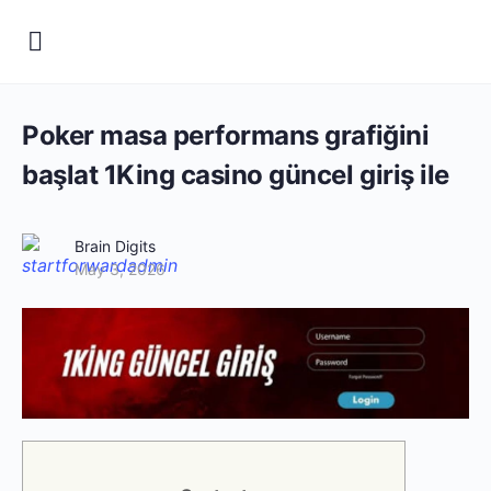
Poker masa performans grafiğini
başlat 1King casino güncel giriş ile
Brain Digits
May 3, 2026