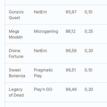
Gonzo’s
NetEnt
95,97
0,10
Quest
Mega
Microgaming
88,12
0,25
Moolah
Divine
NetEnt
96,59
0,20
Fortune
Sweet
Pragmatic
96,51
0,10
Bonanza
Play
Legacy
Play’n GO
96,46
0,20
of Dead