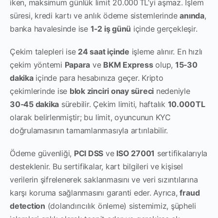
iken, maksimum günlük limit 20.000 TL’yi aşmaz. İşlem
süresi, kredi kartı ve anlık ödeme sistemlerinde
anında
,
banka havalesinde ise
1‑2 iş günü
içinde gerçekleşir.
Çekim talepleri ise
24 saat içinde
işleme alınır. En hızlı
çekim yöntemi
Papara
ve
BKM Express
olup,
15‑30
dakika
içinde para hesabınıza geçer. Kripto
çekimlerinde ise
blok zinciri onay süreci
nedeniyle
30‑45 dakika
sürebilir. Çekim limiti, haftalık
10.000 TL
olarak belirlenmiştir; bu limit, oyuncunun KYC
doğrulamasının tamamlanmasıyla artırılabilir.
Ödeme güvenliği,
PCI DSS
ve
ISO 27001
sertifikalarıyla
desteklenir. Bu sertifikalar, kart bilgileri ve kişisel
verilerin şifrelenerek saklanmasını ve veri sızıntılarına
karşı koruma sağlanmasını garanti eder. Ayrıca,
fraud
detection
(dolandırıcılık önleme) sistemimiz, şüpheli