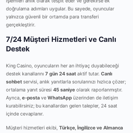
işlemleri anlık olarak tespit eder ve gerekirse ek
doğrulama adımları uygular. Bu sayede, oyuncular
yalnızca güvenli bir ortamda para transferi
gerçekleştirir.
7/24 Müşteri Hizmetleri ve Canlı
Destek
King Casino, oyuncuların her an ihtiyaç duyabileceği
destek kanallarını
7 gün 24 saat
aktif tutar.
Canlı
sohbet
servisi, anlık yanıtlarla sorularınızı hızlıca çözer;
ortalama yanıt süresi
45 saniye
olarak raporlanmıştır.
Ayrıca,
e‑posta
ve
WhatsApp
üzerinden de iletişim
kurabilirsiniz; bu kanallardan gelen talepler, 24 saat
içinde cevaplanır.
Müşteri hizmetleri ekibi,
Türkçe, İngilizce ve Almanca