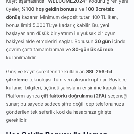
Kayıt aşamasında
“WELCOME2024”
kodunu giren yeni
üyeler,
%100 hoş geldin bonusu
ve
100 ücretsiz
dönüş
kazanır. Minimum deposit tutarı 100 TL iken,
bonus limiti 5.000 TL’ye kadar çıkabilir. Bu, yeni
başlayanların düşük bir yatırım ile yüksek bir oyun
bakiyesi elde etmelerini sağlar. Bonusun
30 gün
içinde
çevrim şartı tamamlanmalı ve
30‑günlük sürede
kullanılmalıdır.
Giriş ve kayıt süreçlerinde kullanılan
SSL 256‑bit
şifreleme
teknolojisi, tüm veri akışını kriptolar. Böylece
kullanıcı bilgileri, üçüncü şahısların erişimine kapalı kalır.
Platform ayrıca
çift faktörlü doğrulama (2FA)
seçeneği
sunar; bu sayede sadece şifre değil, cep telefonunuza
gönderilen tek seferlik kod da hesabınıza girişte
gereklidir.