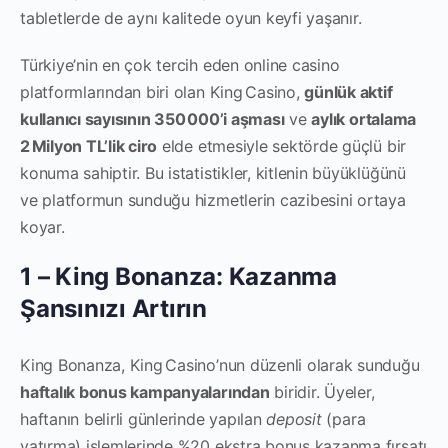
tabletlerde de aynı kalitede oyun keyfi yaşanır.
Türkiye’nin en çok tercih eden online casino
platformlarından biri olan King Casino,
günlük aktif
kullanıcı sayısının 350 000’i aşması
ve
aylık ortalama
2 Milyon TL’lik ciro
elde etmesiyle sektörde güçlü bir
konuma sahiptir. Bu istatistikler, kitlenin büyüklüğünü
ve platformun sunduğu hizmetlerin cazibesini ortaya
koyar.
1 – King Bonanza: Kazanma
Şansınızı Artırın
King Bonanza, King Casino’nun düzenli olarak sunduğu
haftalık bonus kampanyalarından
biridir. Üyeler,
haftanın belirli günlerinde yapılan
deposit
(para
yatırma) işlemlerinde %20 ekstra bonus kazanma fırsatı