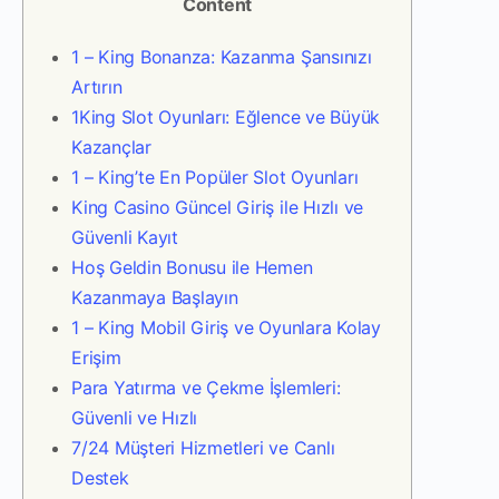
Content
1 – King Bonanza: Kazanma Şansınızı
Artırın
1King Slot Oyunları: Eğlence ve Büyük
Kazançlar
1 – King’te En Popüler Slot Oyunları
King Casino Güncel Giriş ile Hızlı ve
Güvenli Kayıt
Hoş Geldin Bonusu ile Hemen
Kazanmaya Başlayın
1 – King Mobil Giriş ve Oyunlara Kolay
Erişim
Para Yatırma ve Çekme İşlemleri:
Güvenli ve Hızlı
7/24 Müşteri Hizmetleri ve Canlı
Destek