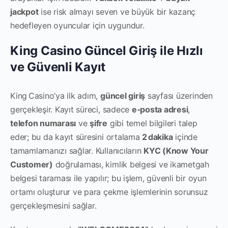
jackpot
ise risk almayı seven ve büyük bir kazanç
hedefleyen oyuncular için uygundur.
King Casino Güncel Giriş ile Hızlı
ve Güvenli Kayıt
King Casino’ya ilk adım,
güncel giriş
sayfası üzerinden
gerçekleşir. Kayıt süreci, sadece
e‑posta adresi
,
telefon numarası
ve
şifre
gibi temel bilgileri talep
eder; bu da kayıt süresini ortalama
2 dakika
içinde
tamamlamanızı sağlar. Kullanıcıların
KYC (Know Your
Customer)
doğrulaması, kimlik belgesi ve ikametgah
belgesi taraması ile yapılır; bu işlem, güvenli bir oyun
ortamı oluşturur ve para çekme işlemlerinin sorunsuz
gerçekleşmesini sağlar.