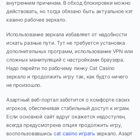
внутренним причинам. В обход блокировки можно
действовать, но тогда обязано быть актуальное кэт
казино рабочее зеркало.
Использование зеркала избавляет от надобности
искать разные пути. Тут не требуется установка
дополнительных программ, использование VPN или
сложных манипуляций с настройками браузера.
Надо перейти по рабочему линку Cat Casino
зеркало и продолжить игру так, как будто ничего
не произошло.
Азартный веб-портал заботится о комфорте своих
игроков, обеспечивая стабильный доступ к играм.
Если основной сайт вдруг окажется недоступен,
всегда предусмотрена опция продолжить игру,
воспользовавшись
cat casino играть
зеркало. Азарт