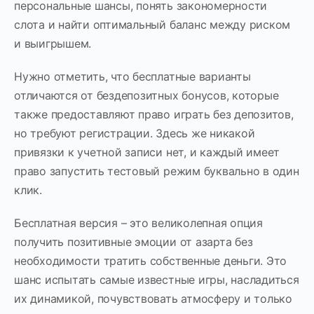
персональные шансы, понять закономерности
слота и найти оптимальный баланс между риском
и выигрышем.
Нужно отметить, что бесплатные варианты
отличаются от бездепозитных бонусов, которые
также предоставляют право играть без депозитов,
но требуют регистрации. Здесь же никакой
привязки к учетной записи нет, и каждый имеет
право запустить тестовый режим буквально в один
клик.
Бесплатная версия – это великолепная опция
получить позитивные эмоции от азарта без
необходимости тратить собственные деньги. Это
шанс испытать самые известные игры, насладиться
их динамикой, почувствовать атмосферу и только