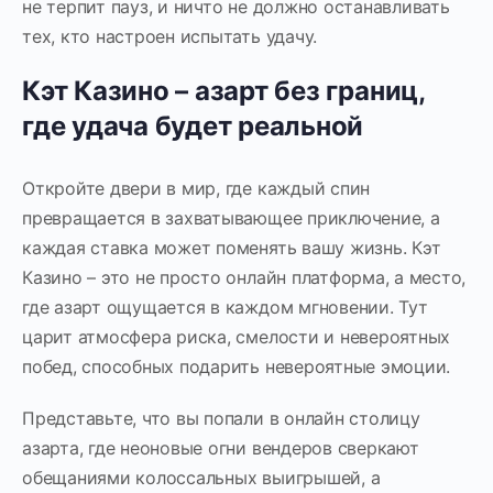
не терпит пауз, и ничто не должно останавливать
тех, кто настроен испытать удачу.
Кэт Казино – азарт без границ,
где удача будет реальной
Откройте двери в мир, где каждый спин
превращается в захватывающее приключение, а
каждая ставка может поменять вашу жизнь. Кэт
Казино – это не просто онлайн платформа, а место,
где азарт ощущается в каждом мгновении. Тут
царит атмосфера риска, смелости и невероятных
побед, способных подарить невероятные эмоции.
Представьте, что вы попали в онлайн столицу
азарта, где неоновые огни вендеров сверкают
обещаниями колоссальных выигрышей, а