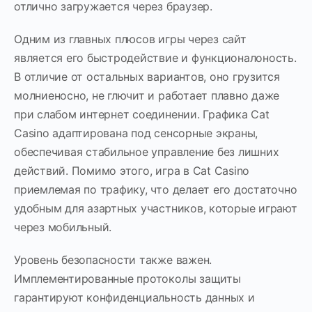
отлично загружается через браузер.
Одним из главных плюсов игры через сайт
является его быстродействие и функционалоность.
В отличие от остальных вариантов, оно грузится
молниеносно, не глючит и работает плавно даже
при слабом интернет соединении. Графика Cat
Casino адаптирована под сенсорные экраны,
обеспечивая стабильное управление без лишних
действий. Помимо этого, игра в Cat Casino
приемлемая по трафику, что делает его достаточно
удобным для азартных участников, которые играют
через мобильный.
Уровень безопасности также важен.
Имплементированные протоколы защиты
гарантируют конфиденциальность данных и