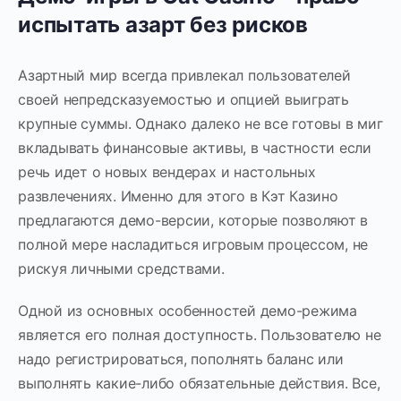
испытать азарт без рисков
Азартный мир всегда привлекал пользователей
своей непредсказуемостью и опцией выиграть
крупные суммы. Однако далеко не все готовы в миг
вкладывать финансовые активы, в частности если
речь идет о новых вендерах и настольных
развлечениях. Именно для этого в Кэт Казино
предлагаются демо-версии, которые позволяют в
полной мере насладиться игровым процессом, не
рискуя личными средствами.
Одной из основных особенностей демо-режима
является его полная доступность. Пользователю не
надо регистрироваться, пополнять баланс или
выполнять какие-либо обязательные действия. Все,