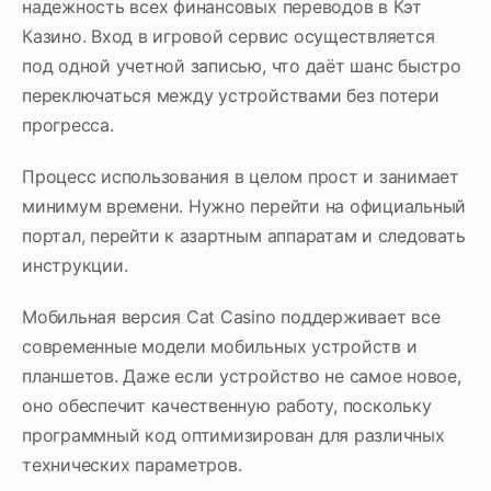
надежность всех финансовых переводов в Кэт
Казино. Вход в игровой сервис осуществляется
под одной учетной записью, что даёт шанс быстро
переключаться между устройствами без потери
прогресса.
Процесс использования в целом прост и занимает
минимум времени. Нужно перейти на официальный
портал, перейти к азартным аппаратам и следовать
инструкции.
Мобильная версия Cat Casino поддерживает все
современные модели мобильных устройств и
планшетов. Даже если устройство не самое новое,
оно обеспечит качественную работу, поскольку
программный код оптимизирован для различных
технических параметров.