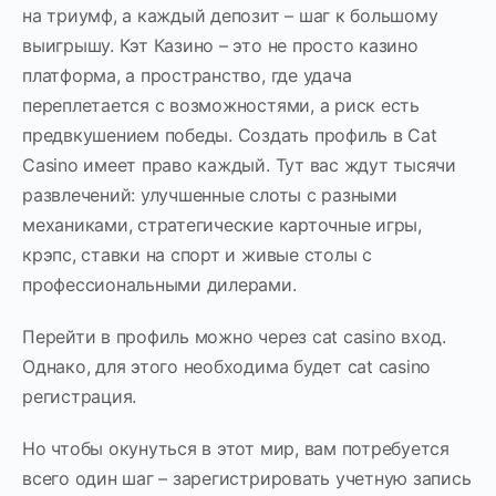
на триумф, а каждый депозит – шаг к большому
выигрышу. Кэт Казино – это не просто казино
платформа, а пространство, где удача
переплетается с возможностями, а риск есть
предвкушением победы. Создать профиль в Cat
Casino имеет право каждый. Тут вас ждут тысячи
развлечений: улучшенные слоты с разными
механиками, стратегические карточные игры,
крэпс, ставки на спорт и живые столы с
профессиональными дилерами.
Перейти в профиль можно через cat casino вход.
Однако, для этого необходима будет cat casino
регистрация.
Но чтобы окунуться в этот мир, вам потребуется
всего один шаг – зарегистрировать учетную запись