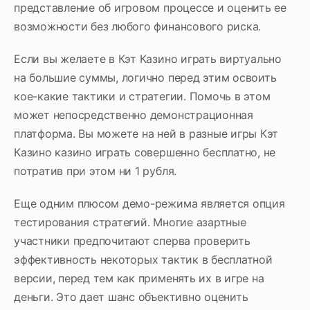
представление об игровом процессе и оценить ее
возможности без любого финансового риска.
Если вы желаете в Кэт Казино играть виртуально
на большие суммы, логично перед этим освоить
кое-какие тактики и стратегии. Помочь в этом
может непосредственно демонстрационная
платформа. Вы можете на ней в разные игры Кэт
Казино казино играть совершенно бесплатно, не
потратив при этом ни 1 рубля.
Еще одним плюсом демо-режима является опция
тестирования стратегий. Многие азартные
участники предпочитают сперва проверить
эффективность некоторых тактик в бесплатной
версии, перед тем как применять их в игре на
деньги. Это дает шанс объективно оценить