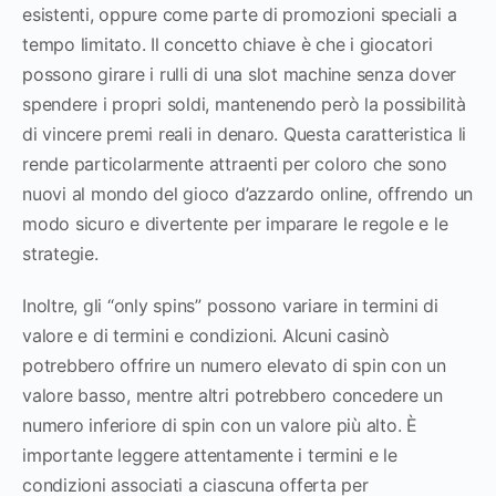
esistenti, oppure come parte di promozioni speciali a
tempo limitato. Il concetto chiave è che i giocatori
possono girare i rulli di una slot machine senza dover
spendere i propri soldi, mantenendo però la possibilità
di vincere premi reali in denaro. Questa caratteristica li
rende particolarmente attraenti per coloro che sono
nuovi al mondo del gioco d’azzardo online, offrendo un
modo sicuro e divertente per imparare le regole e le
strategie.
Inoltre, gli “only spins” possono variare in termini di
valore e di termini e condizioni. Alcuni casinò
potrebbero offrire un numero elevato di spin con un
valore basso, mentre altri potrebbero concedere un
numero inferiore di spin con un valore più alto. È
importante leggere attentamente i termini e le
condizioni associati a ciascuna offerta per