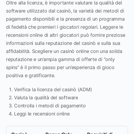
Oltre alla licenza, è importante valutare la qualità del
software utilizzato dal casinò, la varietà dei metodi di
pagamento disponibili e la presenza di un programma
di fedeltà che premieri i giocatori regolari. Leggere le
recensioni online di altri giocatori può fornire preziose
informazioni sulla reputazione del casinò e sulla sua
affidabilità. Scegliere un casinò online con una solida
reputazione e un’ampia gamma di offerte di “only
spins” è il primo passo per un’esperienza di gioco
positiva e gratificante.
Verifica la licenza del casinò (ADM)
Valuta la qualità del software
Controlla i metodi di pagamento
Leggi le recensioni online