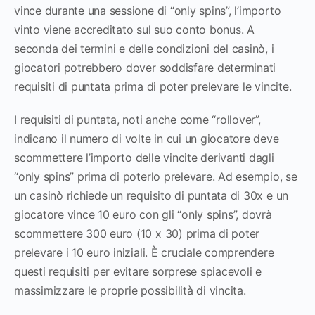
vince durante una sessione di “only spins”, l’importo
vinto viene accreditato sul suo conto bonus. A
seconda dei termini e delle condizioni del casinò, i
giocatori potrebbero dover soddisfare determinati
requisiti di puntata prima di poter prelevare le vincite.
I requisiti di puntata, noti anche come “rollover”,
indicano il numero di volte in cui un giocatore deve
scommettere l’importo delle vincite derivanti dagli
“only spins” prima di poterlo prelevare. Ad esempio, se
un casinò richiede un requisito di puntata di 30x e un
giocatore vince 10 euro con gli “only spins”, dovrà
scommettere 300 euro (10 x 30) prima di poter
prelevare i 10 euro iniziali. È cruciale comprendere
questi requisiti per evitare sorprese spiacevoli e
massimizzare le proprie possibilità di vincita.