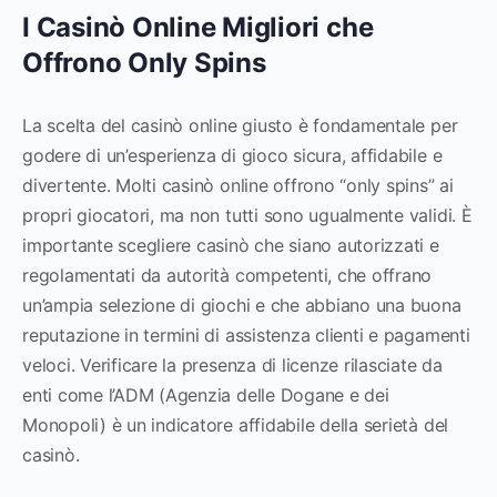
I Casinò Online Migliori che
Offrono Only Spins
La scelta del casinò online giusto è fondamentale per
godere di un’esperienza di gioco sicura, affidabile e
divertente. Molti casinò online offrono “only spins” ai
propri giocatori, ma non tutti sono ugualmente validi. È
importante scegliere casinò che siano autorizzati e
regolamentati da autorità competenti, che offrano
un’ampia selezione di giochi e che abbiano una buona
reputazione in termini di assistenza clienti e pagamenti
veloci. Verificare la presenza di licenze rilasciate da
enti come l’ADM (Agenzia delle Dogane e dei
Monopoli) è un indicatore affidabile della serietà del
casinò.