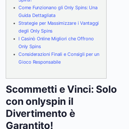
Come Funzionano gli Only Spins: Una
Guida Dettagliata
Strategie per Massimizzare i Vantaggi
degli Only Spins
I Casinò Online Migliori che Offrono
Only Spins
Considerazioni Finali e Consigli per un
Gioco Responsabile
Scommetti e Vinci: Solo
con onlyspin il
Divertimento è
Garantito!