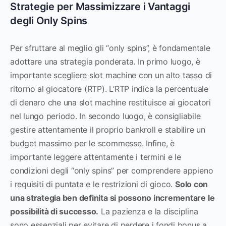
Strategie per Massimizzare i Vantaggi
degli Only Spins
Per sfruttare al meglio gli “only spins”, è fondamentale
adottare una strategia ponderata. In primo luogo, è
importante scegliere slot machine con un alto tasso di
ritorno al giocatore (RTP). L’RTP indica la percentuale
di denaro che una slot machine restituisce ai giocatori
nel lungo periodo. In secondo luogo, è consigliabile
gestire attentamente il proprio bankroll e stabilire un
budget massimo per le scommesse. Infine, è
importante leggere attentamente i termini e le
condizioni degli “only spins” per comprendere appieno
i requisiti di puntata e le restrizioni di gioco.
Solo con
una strategia ben definita si possono incrementare le
possibilità di successo.
La pazienza e la disciplina
sono essenziali per evitare di perdere i fondi bonus a