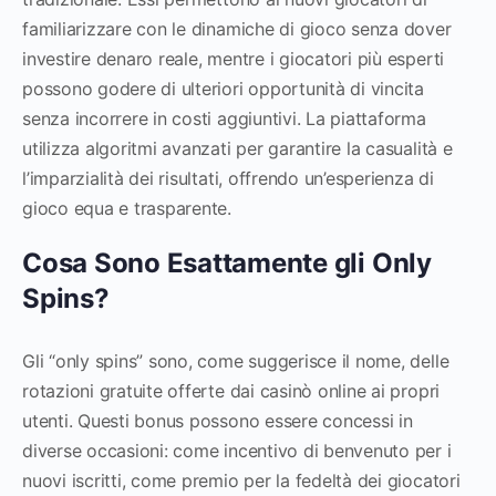
familiarizzare con le dinamiche di gioco senza dover
investire denaro reale, mentre i giocatori più esperti
possono godere di ulteriori opportunità di vincita
senza incorrere in costi aggiuntivi. La piattaforma
utilizza algoritmi avanzati per garantire la casualità e
l’imparzialità dei risultati, offrendo un’esperienza di
gioco equa e trasparente.
Cosa Sono Esattamente gli Only
Spins?
Gli “only spins” sono, come suggerisce il nome, delle
rotazioni gratuite offerte dai casinò online ai propri
utenti. Questi bonus possono essere concessi in
diverse occasioni: come incentivo di benvenuto per i
nuovi iscritti, come premio per la fedeltà dei giocatori