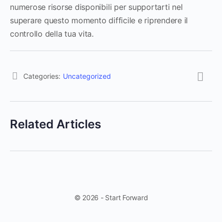
numerose risorse disponibili per supportarti nel
superare questo momento difficile e riprendere il
controllo della tua vita.
Categories:
Uncategorized
Related Articles
© 2026 - Start Forward