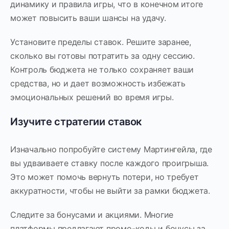
динамику и правила игры, что в конечном итоге
может повысить ваши шансы на удачу.
Установите пределы ставок. Решите заранее,
сколько вы готовы потратить за одну сессию.
Контроль бюджета не только сохраняет ваши
средства, но и дает возможность избежать
эмоциональных решений во время игры.
Изучите стратегии ставок
Изначально попробуйте систему Мартингейла, где
вы удваиваете ставку после каждого проигрыша.
Это может помочь вернуть потери, но требует
аккуратности, чтобы не выйти за рамки бюджета.
Следите за бонусами и акциями. Многие
платформы предлагают промо-коды и бонусы за