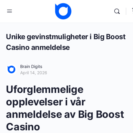
Unike gevinstmuligheter i Big Boost
Casino anmeldelse
Brain Digits
April 14, 2026
Uforglemmelige
opplevelser i vår
anmeldelse av Big Boost
Casino