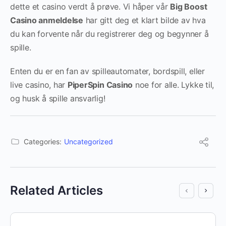
dette et casino verdt å prøve. Vi håper vår
Big Boost
Casino anmeldelse
har gitt deg et klart bilde av hva
du kan forvente når du registrerer deg og begynner å
spille.
Enten du er en fan av spilleautomater, bordspill, eller
live casino, har
PiperSpin Casino
noe for alle. Lykke til,
og husk å spille ansvarlig!
Categories:
Uncategorized
Related Articles