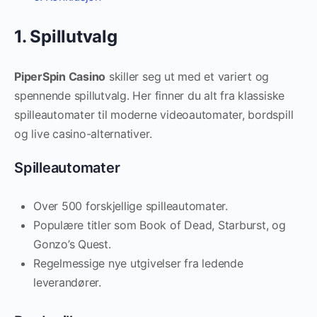
1. Spillutvalg
PiperSpin Casino
skiller seg ut med et variert og
spennende spillutvalg. Her finner du alt fra klassiske
spilleautomater til moderne videoautomater, bordspill
og live casino-alternativer.
Spilleautomater
Over 500 forskjellige spilleautomater.
Populære titler som Book of Dead, Starburst, og
Gonzo’s Quest.
Regelmessige nye utgivelser fra ledende
leverandører.