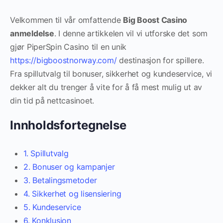
Velkommen til vår omfattende
Big Boost Casino
anmeldelse
. I denne artikkelen vil vi utforske det som
gjør PiperSpin Casino til en unik
https://bigboostnorway.com/
destinasjon for spillere.
Fra spillutvalg til bonuser, sikkerhet og kundeservice, vi
dekker alt du trenger å vite for å få mest mulig ut av
din tid på nettcasinoet.
Innholdsfortegnelse
1. Spillutvalg
2. Bonuser og kampanjer
3. Betalingsmetoder
4. Sikkerhet og lisensiering
5. Kundeservice
6. Konklusjon