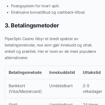
Poengsystem for hvert spill.
Eksklusive bonustilbud og cashback-tilbud.
3. Betalingsmetoder
PiperSpin Casino tilbyr et bredt spekter av
betalingsmetoder, noe som gjør innskudd og uttak
enkelt og praktisk. Her er noen av de mest populære
alternativene:
Betalingsmetode
Innskuddstid
Uttakstid
Bankkort
Umiddelbart
2-5
(Visa/Mastercard)
virkedager
Skrill
Umiddelbart
24 timer