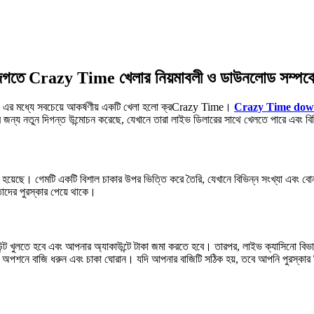
ণ জগতে Crazy Time খেলার নিয়মাবলী ও ডাউনলোড সম্পর্কে
বং এর মধ্যে সবচেয়ে আকর্ষণীয় একটি খেলা হলো ক্রCrazy Time।
Crazy Time dow
র জন্য নতুন দিগন্ত উন্মোচন করেছে, যেখানে তারা লাইভ ডিলারের সাথে খেলতে পারে এবং 
েছে। গেমটি একটি বিশাল চাকার উপর ভিত্তি করে তৈরি, যেখানে বিভিন্ন সংখ্যা এবং বোনাস
তাদের পুরস্কার পেয়ে থাকে।
 খুলতে হবে এবং আপনার অ্যাকাউন্টে টাকা জমা করতে হবে। তারপর, লাইভ ক্যাসিনো বিভাগ
অপশনে বাজি ধরুন এবং চাকা ঘোরান। যদি আপনার বাজিটি সঠিক হয়, তবে আপনি পুরস্কার জ