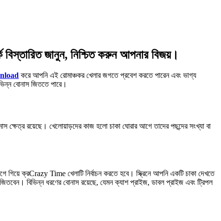
 বিস্তারিত জানুন, নিশ্চিত করুন আপনার বিজয়।
nload
করে আপনি এই রোমাঞ্চকর খেলার জগতে প্রবেশ করতে পারেন এবং ভাগ্য
বিভিন্ন বোনাস জিততে পারে।
 ক্ষেত্র রয়েছে। খেলোয়াড়দের কাজ হলো চাকা ঘোরার আগে তাদের পছন্দের সংখ্যা বা
ে গিয়ে ক্রCrazy Time খেলাটি নির্বাচন করতে হবে। স্ক্রিনে আপনি একটি চাকা দেখতে
িতবেন। বিভিন্ন ধরণের বোনাস রয়েছে, যেমন ক্যাশ প্রাইজ, ডাবল প্রাইজ এবং ট্রিপল