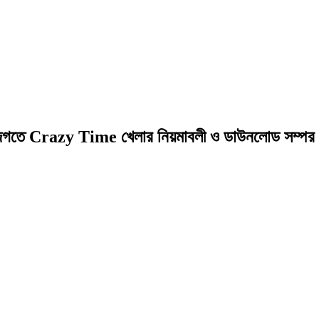
র্ণ জগতে Crazy Time খেলার নিয়মাবলী ও ডাউনলোড সম্পর