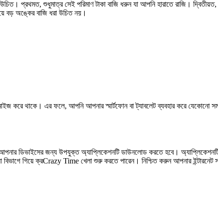
উচিত। প্রথমত, শুধুমাত্র সেই পরিমাণ টাকা বাজি ধরুন যা আপনি হারাতে রাজি। দ্বিতীয়ত,
 হয়ে বড় অঙ্কের বাজি ধরা উচিত নয়।
াইজ করে থাকে। এর ফলে, আপনি আপনার স্মার্টফোন বা ট্যাবলেট ব্যবহার করে যেকোনো 
 আপনার ডিভাইসের জন্য উপযুক্ত অ্যাপ্লিকেশনটি ডাউনলোড করতে হবে। অ্যাপ্লিকেশনট
 বিভাগে গিয়ে ক্রCrazy Time খেলা শুরু করতে পারেন। নিশ্চিত করুন আপনার ইন্টারনে