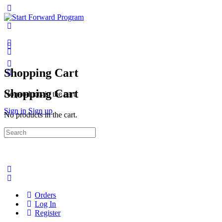
Toggle
Side
Panel
More
options
Shopping Cart
Shopping Cart
No products in the cart.
Sign in
Sign up
No products in the cart.
Search
for:
Orders
Log In
Register