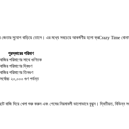
দের জেতার সুযোগ বাড়িয়ে তোলে। এর মধ্যে সবচেয়ে আকর্ষণীয় হলো ক্রCrazy Time বোনাস
পুরস্কারের পরিমাণ
বাজির পরিমাণের সাথে গুণিতক
বাজির পরিমাণের দ্বিগুণ
বাজির পরিমাণের তিনগুণ
সর্বোচ্চ ২০,০০০ গুণ পর্যন্ত
জি দিয়ে খেলা শুরু করুন এবং গেমের নিয়মাবলী ভালোভাবে বুঝুন। দ্বিতীয়ত, বিভিন্ন স