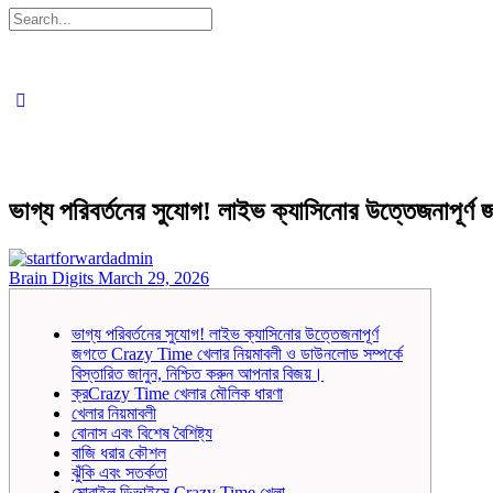
Search
for:
Close
search
ভাগ্য পরিবর্তনের সুযোগ! লাইভ ক্যাসিনোর উত্তেজনাপূ
Brain Digits
March 29, 2026
ভাগ্য পরিবর্তনের সুযোগ! লাইভ ক্যাসিনোর উত্তেজনাপূর্ণ
জগতে Crazy Time খেলার নিয়মাবলী ও ডাউনলোড সম্পর্কে
বিস্তারিত জানুন, নিশ্চিত করুন আপনার বিজয়।
ক্রCrazy Time খেলার মৌলিক ধারণা
খেলার নিয়মাবলী
বোনাস এবং বিশেষ বৈশিষ্ট্য
বাজি ধরার কৌশল
ঝুঁকি এবং সতর্কতা
মোবাইল ডিভাইসে Crazy Time খেলা