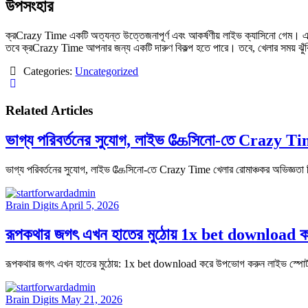
উপসংহার
ক্রCrazy Time একটি অত্যন্ত উত্তেজনাপূর্ণ এবং আকর্ষণীয় লাইভ ক্যাসিনো গেম। এর
তবে ক্রCrazy Time আপনার জন্য একটি দারুণ বিকল্প হতে পারে। তবে, খেলার সময় ঝুঁকি
Categories:
Uncategorized
Related Articles
ভাগ্য পরিবর্তনের সুযোগ, লাইভ கேসিনো-তে Crazy Tim
ভাগ্য পরিবর্তনের সুযোগ, লাইভ கேসিনো-তে Crazy Time খেলার রোমাঞ্চকর অভিজ্ঞ
Brain Digits
April 5, 2026
রূপকথার জগৎ এখন হাতের মুঠোয় 1x bet download করে
রূপকথার জগৎ এখন হাতের মুঠোয়: 1x bet download করে উপভোগ করুন লাইভ স্পোর্টস 
Brain Digits
May 21, 2026