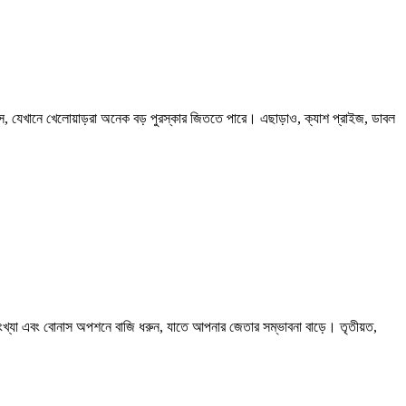
, যেখানে খেলোয়াড়রা অনেক বড় পুরস্কার জিততে পারে। এছাড়াও, ক্যাশ প্রাইজ, ডাবল
ংখ্যা এবং বোনাস অপশনে বাজি ধরুন, যাতে আপনার জেতার সম্ভাবনা বাড়ে। তৃতীয়ত,