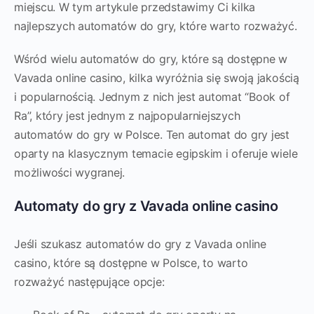
miejscu. W tym artykule przedstawimy Ci kilka
najlepszych automatów do gry, które warto rozważyć.
Wśród wielu automatów do gry, które są dostępne w
Vavada online casino, kilka wyróżnia się swoją jakością
i popularnością. Jednym z nich jest automat “Book of
Ra”, który jest jednym z najpopularniejszych
automatów do gry w Polsce. Ten automat do gry jest
oparty na klasycznym temacie egipskim i oferuje wiele
możliwości wygranej.
Automaty do gry z Vavada online casino
Jeśli szukasz automatów do gry z Vavada online
casino, które są dostępne w Polsce, to warto
rozważyć następujące opcje: