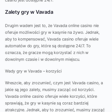
casino jest dostępne 24/7.
Zalety gry w Vavada
Drugim wadem jest to, że Vavada online casino nie
oferuje możliwości gry w kasynie na żywo. Jednak,
aby to kompensować, Vavada casino oferuje wiele
automatów do gry, które są dostępne 24/7. To
oznacza, że gracze mogą korzystać z nich w
dowolnym czasie i w dowolnym miejscu.
Wady gry w Vavada – korzyści
Wreszcie, aby zrozumieć, czym jest Vavada casino, a
jakie są jego zalety, musimy zacząć od korzyści.
Vavada online casino oferuje wiele korzyści, które
sprawiają, że gry w kasynie są coraz bardziej
atrakcyjne. Jednak, aby to zrozumieć, musimy zacząć