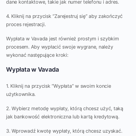
dane kontaktowe, takie jak numer telefonu i adres.
4. Kliknij na przycisk “Zarejestruj się” aby zakończyć
proces rejestracji.
Wypłata w Vavada jest również prostym i szybkim
procesem. Aby wypłacić swoje wygrane, należy
wykonać następujące kroki:
Wypłata w Vavada
1. Kliknij na przycisk “Wypłata” w swoim koncie
użytkownika.
2. Wybierz metodę wypłaty, którą chcesz użyć, taką
jak bankowość elektroniczna lub kartą kredytową.
3. Wprowadź kwotę wypłaty, którą chcesz uzyskać.