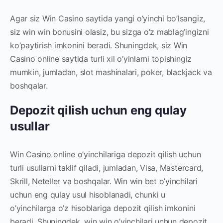
Agar siz Win Casino saytida yangi o’yinchi bo’lsangiz,
siz win win bonusini olasiz, bu sizga o’z mablag’ingizni
ko’paytirish imkonini beradi. Shuningdek, siz Win
Casino online saytida turli xil o’yinlarni topishingiz
mumkin, jumladan, slot mashinalari, poker, blackjack va
boshqalar.
Depozit qilish uchun eng qulay
usullar
Win Casino online o’yinchilariga depozit qilish uchun
turli usullarni taklif qiladi, jumladan, Visa, Mastercard,
Skrill, Neteller va boshqalar. Win win bet o’yinchilari
uchun eng qulay usul hisoblanadi, chunki u
o’yinchilarga o’z hisoblariga depozit qilish imkonini
beradi. Shuningdek, win win o’yinchilari uchun depozit