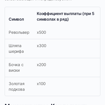
Коэффициент выплаты (при 5
Символ
символах в ряд)
Револьвер
x500
Шляпа
x300
шерифа
Бочка с
x200
виски
Золотая
x100
подкова