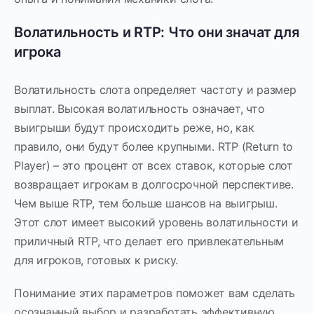
Волатильность и RTP: Что они значат для
игрока
Волатильность слота определяет частоту и размер
выплат. Высокая волатильность означает, что
выигрыши будут происходить реже, но, как
правило, они будут более крупными. RTP (Return to
Player) – это процент от всех ставок, которые слот
возвращает игрокам в долгосрочной перспективе.
Чем выше RTP, тем больше шансов на выигрыш.
Этот слот имеет высокий уровень волатильности и
приличный RTP, что делает его привлекательным
для игроков, готовых к риску.
Понимание этих параметров поможет вам сделать
осознанный выбор и разработать эффективную