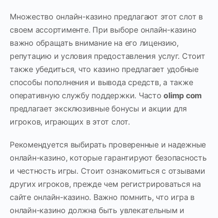
Множество онлайн-казино предлагают этот слот в
своем ассортименте. При выборе онлайн-казино
важно обращать внимание на его лицензию,
репутацию и условия предоставления услуг. Стоит
также убедиться, что казино предлагает удобные
способы пополнения и вывода средств, а также
оперативную службу поддержки. Часто
olimp com
предлагает эксклюзивные бонусы и акции для
игроков, играющих в этот слот.
Рекомендуется выбирать проверенные и надежные
онлайн-казино, которые гарантируют безопасность
и честность игры. Стоит ознакомиться с отзывами
других игроков, прежде чем регистрироваться на
сайте онлайн-казино. Важно помнить, что игра в
онлайн-казино должна быть увлекательным и