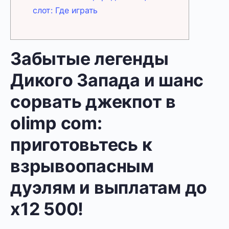
слот: Где играть
Забытые легенды
Дикого Запада и шанс
сорвать джекпот в
olimp com:
приготовьтесь к
взрывоопасным
дуэлям и выплатам до
x12 500!