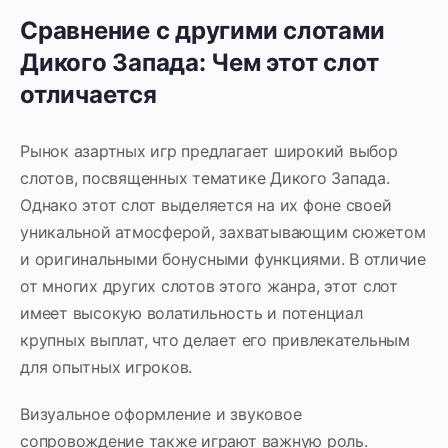
Сравнение с другими слотами
Дикого Запада: Чем этот слот
отличается
Рынок азартных игр предлагает широкий выбор
слотов, посвященных тематике Дикого Запада.
Однако этот слот выделяется на их фоне своей
уникальной атмосферой, захватывающим сюжетом
и оригинальными бонусными функциями. В отличие
от многих других слотов этого жанра, этот слот
имеет высокую волатильность и потенциал
крупных выплат, что делает его привлекательным
для опытных игроков.
Визуальное оформление и звуковое
сопровождение также играют важную роль.