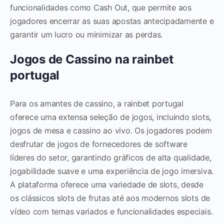
funcionalidades como Cash Out, que permite aos
jogadores encerrar as suas apostas antecipadamente e
garantir um lucro ou minimizar as perdas.
Jogos de Cassino na rainbet
portugal
Para os amantes de cassino, a rainbet portugal
oferece uma extensa seleção de jogos, incluindo slots,
jogos de mesa e cassino ao vivo. Os jogadores podem
desfrutar de jogos de fornecedores de software
líderes do setor, garantindo gráficos de alta qualidade,
jogabilidade suave e uma experiência de jogo imersiva.
A plataforma oferece uma variedade de slots, desde
os clássicos slots de frutas até aos modernos slots de
vídeo com temas variados e funcionalidades especiais.