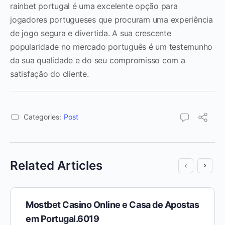
rainbet portugal é uma excelente opção para
jogadores portugueses que procuram uma experiência
de jogo segura e divertida. A sua crescente
popularidade no mercado português é um testemunho
da sua qualidade e do seu compromisso com a
satisfação do cliente.
Categories:
Post
Related Articles
Mostbet Casino Online e Casa de Apostas
em Portugal.6019