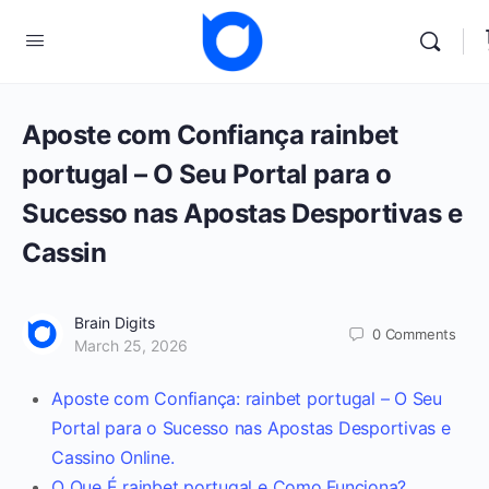
Aposte com Confiança rainbet
portugal – O Seu Portal para o
Sucesso nas Apostas Desportivas e
Cassin
Brain Digits
0
Comments
March 25, 2026
Aposte com Confiança: rainbet portugal – O Seu
Portal para o Sucesso nas Apostas Desportivas e
Cassino Online.
O Que É rainbet portugal e Como Funciona?