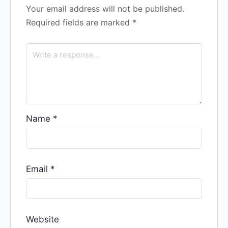
Your email address will not be published.
Required fields are marked
*
Name
*
Email
*
Website