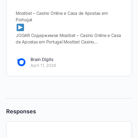
Mostbet – Casino Online e Casa de Apostas em
Portugal
JOGAR Содержимое Mostbet – Casino Online e Casa
de Apostas em Portugal Mostbet Casino…
Brain Digits
April 11, 2026
Responses