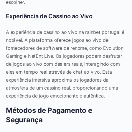
escolher.
Experiência de Cassino ao Vivo
A experiência de cassino ao vivo na rainbet portugal é
notável. A plataforma oferece jogos ao vivo de
fornecedores de software de renome, como Evolution
Gaming e NetEnt Live. Os jogadores podem desfrutar
de jogos ao vivo com dealers reais, interagindo com
eles em tempo real através de chat ao vivo. Esta
experiência imersiva aproxima os jogadores da
atmosfera de um cassino real, proporcionando uma
experiência de jogo emocionante e autêntica.
Métodos de Pagamento e
Segurança