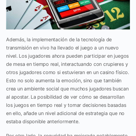
Además, la implementación de la tecnología de
transmisión en vivo ha llevado el juego a un nuevo
nivel. Los jugadores ahora pueden participar en juegos
de mesa en tiempo real, interactuando con crupieres y
otros jugadores como si estuvieran en un casino físico.
Esto no solo aumenta la emoción, sino que también
crea un ambiente social que muchos jugadores buscan
al apostar. La posibilidad de ver cómo se desarrollan
los juegos en tiempo real y tomar decisiones basadas
en ello, añade un nivel adicional de estrategia que no
estaba disponible anteriormente.
Por otro lado, la seguridad ha mejorado notablemente,