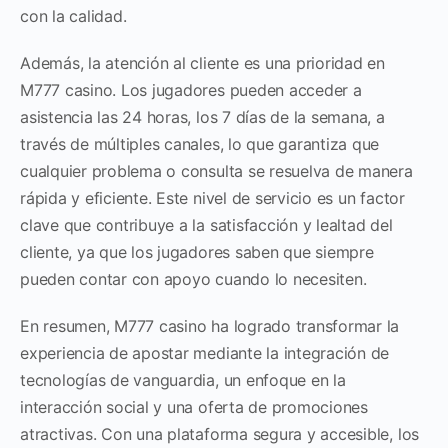
con la calidad.
Además, la atención al cliente es una prioridad en
M777 casino. Los jugadores pueden acceder a
asistencia las 24 horas, los 7 días de la semana, a
través de múltiples canales, lo que garantiza que
cualquier problema o consulta se resuelva de manera
rápida y eficiente. Este nivel de servicio es un factor
clave que contribuye a la satisfacción y lealtad del
cliente, ya que los jugadores saben que siempre
pueden contar con apoyo cuando lo necesiten.
En resumen, M777 casino ha logrado transformar la
experiencia de apostar mediante la integración de
tecnologías de vanguardia, un enfoque en la
interacción social y una oferta de promociones
atractivas. Con una plataforma segura y accesible, los