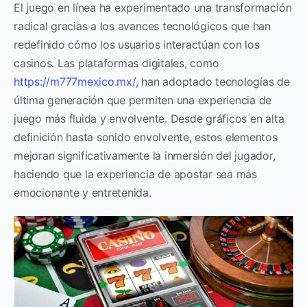
El juego en línea ha experimentado una transformación
radical gracias a los avances tecnológicos que han
redefinido cómo los usuarios interactúan con los
casinos. Las plataformas digitales, como
https://m777mexico.mx/
, han adoptado tecnologías de
última generación que permiten una experiencia de
juego más fluida y envolvente. Desde gráficos en alta
definición hasta sonido envolvente, estos elementos
mejoran significativamente la inmersión del jugador,
haciendo que la experiencia de apostar sea más
emocionante y entretenida.