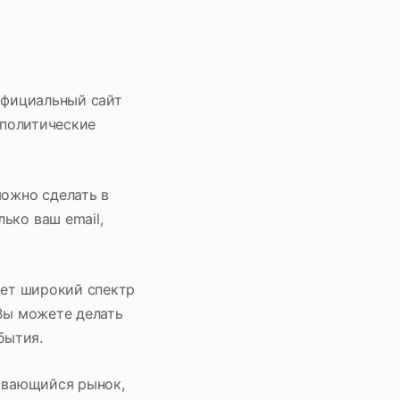
 Официальный сайт
 политические
можно сделать в
ько ваш email,
ает широкий спектр
 Вы можете делать
бытия.
вивающийся рынок,