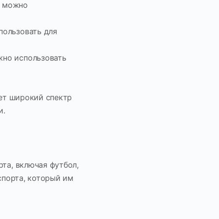
е можно
пользовать для
жно использовать
ает широкий спектр
и.
рта, включая футбол,
 спорта, который им