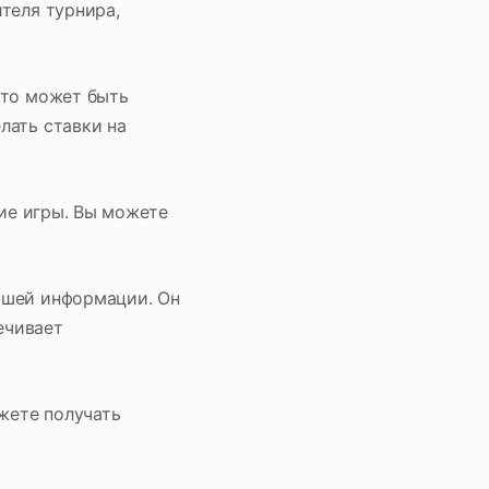
теля турнира,
Это может быть
лать ставки на
гие игры. Вы можете
ашей информации. Он
ечивает
ожете получать