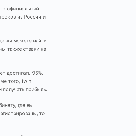
 Это официальный
гроков из России и
где вы можете найти
пны также ставки на
ет достигать 95%.
ме того, 1win
и получать прибыль.
бинету, где вы
регистрированы, то