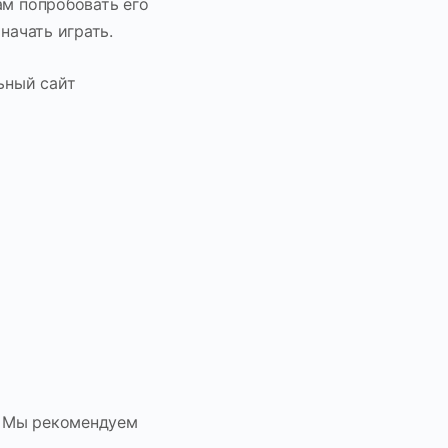
ам попробовать его
начать играть.
ьный сайт
р. Мы рекомендуем