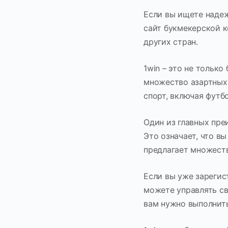
Если вы ищете надеж
сайт букмекерской к
других стран.
1win – это не только
множество азартных 
спорт, включая футбо
Один из главных пре
Это означает, что в
предлагает множеств
Если вы уже зарегис
можете управлять св
вам нужно выполнить