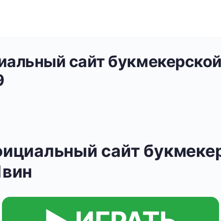
иальный сайт букмекерской
9
фициальный сайт букмеке
1вин