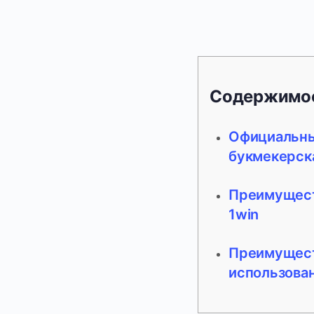
Содержимо
Официальный
букмекерск
Преимущест
1win
Преимущес
использован