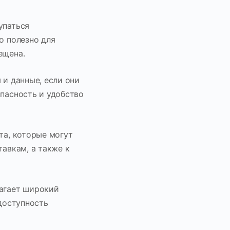
упаться
о полезно для
ещена.
 и данные, если они
опасность и удобство
та, которые могут
тавкам, а также к
лагает широкий
 доступность