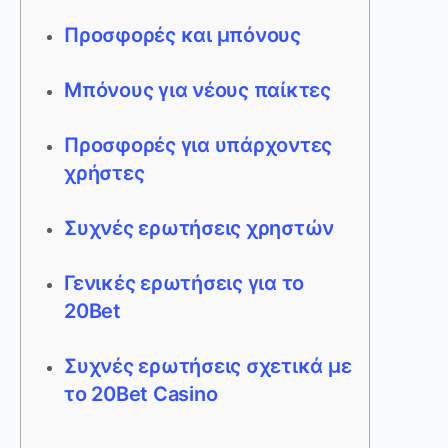
Προσφορές και μπόνους
Μπόνους για νέους παίκτες
Προσφορές για υπάρχοντες
χρήστες
Συχνές ερωτήσεις χρηστών
Γενικές ερωτήσεις για το
20Bet
Συχνές ερωτήσεις σχετικά με
το 20Bet Casino