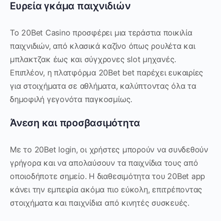
Ευρεία γκάμα παιχνιδιών
Το 20Bet Casino προσφέρει μια τεράστια ποικιλία
παιχνιδιών, από κλασικά καζίνο όπως ρουλέτα και
μπλακτζακ έως και σύγχρονες slot μηχανές.
Επιπλέον, η πλατφόρμα 20Bet bet παρέχει ευκαιρίες
για στοιχήματα σε αθλήματα, καλύπτοντας όλα τα
δημοφιλή γεγονότα παγκοσμίως.
Άνεση και προσβασιμότητα
Με το 20Bet login, οι χρήστες μπορούν να συνδεθούν
γρήγορα και να απολαύσουν τα παιχνίδια τους από
οποιοδήποτε σημείο. Η διαθεσιμότητα του 20Bet app
κάνει την εμπειρία ακόμα πιο εύκολη, επιτρέποντας
στοιχήματα και παιχνίδια από κινητές συσκευές.