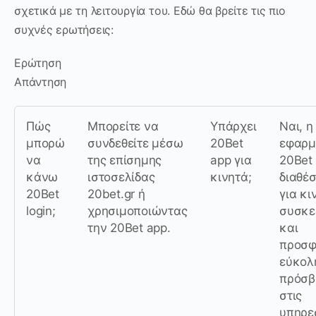
σχετικά με τη λειτουργία του. Εδώ θα βρείτε τις πιο
συχνές ερωτήσεις:
Ερώτηση
Απάντηση
Πώς
Μπορείτε να
Υπάρχει
Ναι, η
μπορώ
συνδεθείτε μέσω
20Bet
εφαρμ
να
της επίσημης
app για
20Bet 
κάνω
ιστοσελίδας
κινητά;
διαθέσ
20Bet
20bet.gr ή
για κι
login;
χρησιμοποιώντας
συσκε
την 20Bet app.
και
προσφ
εύκολ
πρόσβ
στις
υπηρε