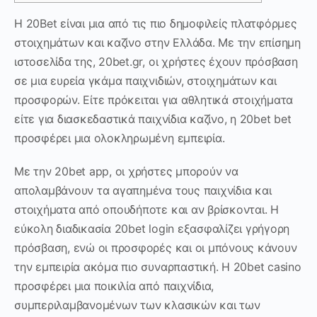
Η 20Bet είναι μια από τις πιο δημοφιλείς πλατφόρμες
στοιχημάτων και καζίνο στην Ελλάδα. Με την επίσημη
ιστοσελίδα της, 20bet.gr, οι χρήστες έχουν πρόσβαση
σε μια ευρεία γκάμα παιχνιδιών, στοιχημάτων και
προσφορών. Είτε πρόκειται για αθλητικά στοιχήματα
είτε για διασκεδαστικά παιχνίδια καζίνο, η 20bet bet
προσφέρει μια ολοκληρωμένη εμπειρία.
Με την 20bet app, οι χρήστες μπορούν να
απολαμβάνουν τα αγαπημένα τους παιχνίδια και
στοιχήματα από οπουδήποτε και αν βρίσκονται. Η
εύκολη διαδικασία 20bet login εξασφαλίζει γρήγορη
πρόσβαση, ενώ οι προσφορές και οι μπόνους κάνουν
την εμπειρία ακόμα πιο συναρπαστική. Η 20bet casino
προσφέρει μια ποικιλία από παιχνίδια,
συμπεριλαμβανομένων των κλασικών και των