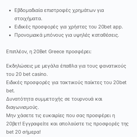
Εβδομαδιαία επιστροφές χρημάτων για
στοιχήματα.
Ειδικές προσφορές για χρήστες του 20bet app.
Προνομιακά μπόνους για υψηλές καταθέσεις.
Επιπλέον, η 20Bet Greece προσφέρει:
Εκδηλώσεις με μεγάλα έπαθλα για τους φανατικούς
του 20 bet casino.
Ειδικές προσφορές για τακτικούς παίκτες του 20bet
bet.
Δυνατότητα συμμετοχής σε τουρνουά και
διαγωνισμούς.
Μην χάσετε τις ευκαιρίες που σας προσφέρει η
20βετ! Εγγραφείτε και απολαύστε τις προσφορές της
bet 20 σήμερα!