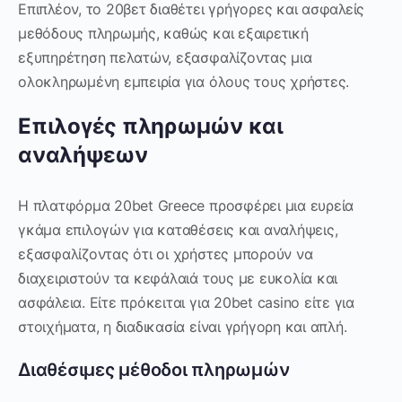
Επιπλέον, το 20βετ διαθέτει γρήγορες και ασφαλείς
μεθόδους πληρωμής, καθώς και εξαιρετική
εξυπηρέτηση πελατών, εξασφαλίζοντας μια
ολοκληρωμένη εμπειρία για όλους τους χρήστες.
Επιλογές πληρωμών και
αναλήψεων
Η πλατφόρμα 20bet Greece προσφέρει μια ευρεία
γκάμα επιλογών για καταθέσεις και αναλήψεις,
εξασφαλίζοντας ότι οι χρήστες μπορούν να
διαχειριστούν τα κεφάλαιά τους με ευκολία και
ασφάλεια. Είτε πρόκειται για 20bet casino είτε για
στοιχήματα, η διαδικασία είναι γρήγορη και απλή.
Διαθέσιμες μέθοδοι πληρωμών