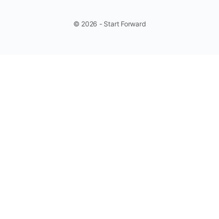
© 2026 - Start Forward