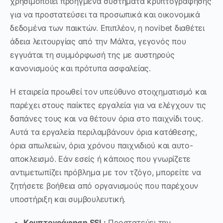
χρησιμοποιεί προηγμένα συστήματα κρυπτογράφησης
για να προστατεύσει τα προσωπικά και οικονομικά
δεδομένα των παικτών. Επιπλέον, η novibet διαθέτει
άδεια λειτουργίας από την Μάλτα, γεγονός που
εγγυάται τη συμμόρφωσή της με αυστηρούς
κανονισμούς και πρότυπα ασφαλείας.
Η εταιρεία προωθεί τον υπεύθυνο στοιχηματισμό και
παρέχει στους παίκτες εργαλεία για να ελέγχουν τις
δαπάνες τους και να θέτουν όρια στο παιχνίδι τους.
Αυτά τα εργαλεία περιλαμβάνουν όρια κατάθεσης,
όρια απωλειών, όρια χρόνου παιχνιδιού και αυτο-
αποκλεισμό. Εάν εσείς ή κάποιος που γνωρίζετε
αντιμετωπίζει πρόβλημα με τον τζόγο, μπορείτε να
ζητήσετε βοήθεια από οργανισμούς που παρέχουν
υποστήριξη και συμβουλευτική.
Κρυπτογράφηση SSL:
Προστατεύει την