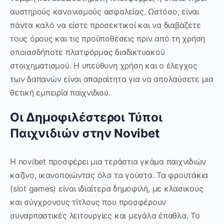
αυστηρούς κανονισμούς ασφαλείας. Ωστόσο, είναι
πάντα καλό να είστε προσεκτικοί και να διαβάζετε
τους όρους και τις προϋποθέσεις πριν από τη χρήση
οποιασδήποτε πλατφόρμας διαδικτυακού
στοιχηματισμού. Η υπεύθυνη χρήση και ο έλεγχος
των δαπανών είναι απαραίτητα για να απολαύσετε μια
θετική εμπειρία παιχνιδιού.
Οι Δημοφιλέστεροι Τύποι
Παιχνιδιών στην Novibet
Η novibet προσφέρει μια τεράστια γκάμα παιχνιδιών
καζίνο, ικανοποιώντας όλα τα γούστα. Τα φρουτάκια
(slot games) είναι ιδιαίτερα δημοφιλή, με κλασικούς
και σύγχρονους τίτλους που προσφέρουν
συναρπαστικές λειτουργίες και μεγάλα έπαθλα. Το