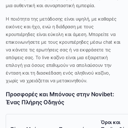
μια αυθεντική και συναρπαστική εμπειρία.
Η ποιότητα της μετάδοσης είναι υψηλή, με καθαρές
εικόνες και ήχο, ενώ η διάδραση με τους
κρουπιέρηδες είναι εύκολη και άμεση. Μπορείτε να
επικοινωνήσετε με τους κρουπιέρηδες μέσω chat και
να κάνετε τις ερωτήσεις σας ή να εκφράσετε τις
απόψεις σας. Το live καζίνο είναι μια εξαιρετική
επιλογή για όσους επιθυμούν να απολαύσουν την
ένταση και τη διασκέδαση ενός αληθινού καζίνο,
χωρίς να χρειάζεται να μετακινηθούν.
Προσφορές και Μπόνους στην Novibet:
Ένας Πλήρης Οδηγός
Όροι και