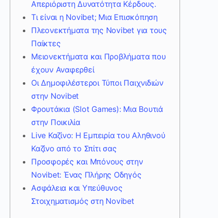
Απεριόριστη Δυνατότητα Κέρδους.
Τι είναι η Novibet; Μια Επισκόπηση
Πλεονεκτήματα της Novibet για τους
Παίκτες
Μειονεκτήματα και Προβλήματα που
έχουν Αναφερθεί
Οι Δημοφιλέστεροι Τύποι Παιχνιδιών
στην Novibet
Φρουτάκια (Slot Games): Μια Βουτιά
στην Ποικιλία
Live Καζίνο: Η Εμπειρία του Αληθινού
Καζίνο από το Σπίτι σας
Προσφορές και Μπόνους στην
Novibet: Ένας Πλήρης Οδηγός
Ασφάλεια και Υπεύθυνος
Στοιχηματισμός στη Novibet