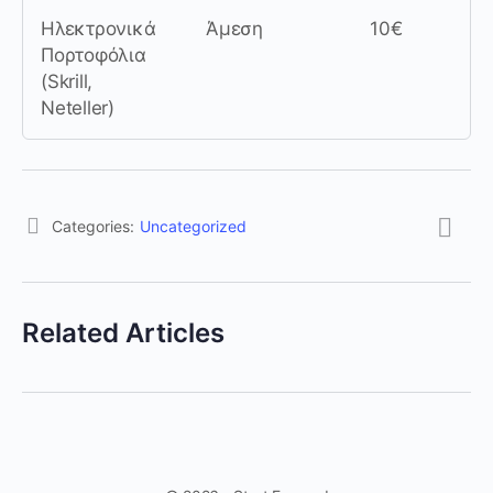
Ηλεκτρονικά
Άμεση
10€
Πορτοφόλια
(Skrill,
Neteller)
Categories:
Uncategorized
Related Articles