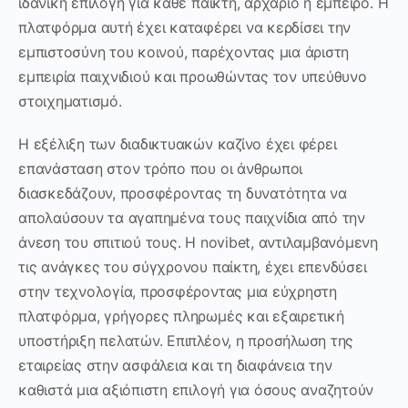
ιδανική επιλογή για κάθε παίκτη, αρχάριο ή έμπειρο. Η
πλατφόρμα αυτή έχει καταφέρει να κερδίσει την
εμπιστοσύνη του κοινού, παρέχοντας μια άριστη
εμπειρία παιχνιδιού και προωθώντας τον υπεύθυνο
στοιχηματισμό.
Η εξέλιξη των διαδικτυακών καζίνο έχει φέρει
επανάσταση στον τρόπο που οι άνθρωποι
διασκεδάζουν, προσφέροντας τη δυνατότητα να
απολαύσουν τα αγαπημένα τους παιχνίδια από την
άνεση του σπιτιού τους. Η novibet, αντιλαμβανόμενη
τις ανάγκες του σύγχρονου παίκτη, έχει επενδύσει
στην τεχνολογία, προσφέροντας μια εύχρηστη
πλατφόρμα, γρήγορες πληρωμές και εξαιρετική
υποστήριξη πελατών. Επιπλέον, η προσήλωση της
εταιρείας στην ασφάλεια και τη διαφάνεια την
καθιστά μια αξιόπιστη επιλογή για όσους αναζητούν