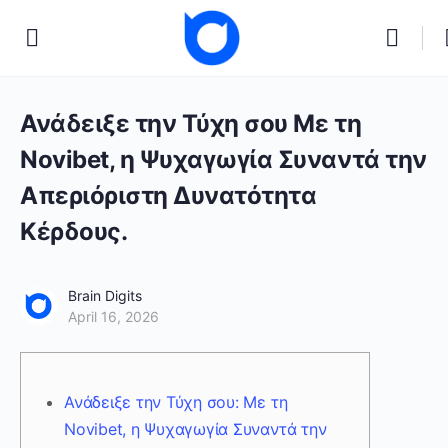
Ανάδειξε την Τύχη σου Με τη
Novibet, η Ψυχαγωγία Συναντά την
Απεριόριστη Δυνατότητα
Κέρδους.
Brain Digits
April 16, 2026
Ανάδειξε την Τύχη σου: Με τη
Novibet, η Ψυχαγωγία Συναντά την