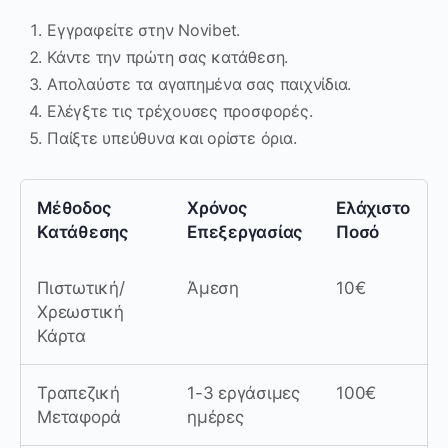
Εγγραφείτε στην Novibet.
Κάντε την πρώτη σας κατάθεση.
Απολαύστε τα αγαπημένα σας παιχνίδια.
Ελέγξτε τις τρέχουσες προσφορές.
Παίξτε υπεύθυνα και ορίστε όρια.
Μέθοδος
Χρόνος
Ελάχιστο
Κατάθεσης
Επεξεργασίας
Ποσό
Πιστωτική/
Άμεση
10€
Χρεωστική
Κάρτα
Τραπεζική
1-3 εργάσιμες
100€
Μεταφορά
ημέρες