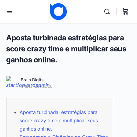
Aposta turbinada estratégias para
score crazy time e multiplicar seus
ganhos online.
Brain Digits
March 29, 2026
Aposta turbinada: estratégias para
score crazy time e multiplicar seus
ganhos online.