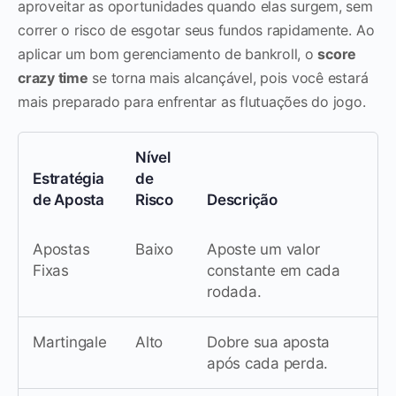
aproveitar as oportunidades quando elas surgem, sem
correr o risco de esgotar seus fundos rapidamente. Ao
aplicar um bom gerenciamento de bankroll, o
score
crazy time
se torna mais alcançável, pois você estará
mais preparado para enfrentar as flutuações do jogo.
Nível
Estratégia
de
de Aposta
Risco
Descrição
Apostas
Baixo
Aposte um valor
Fixas
constante em cada
rodada.
Martingale
Alto
Dobre sua aposta
após cada perda.