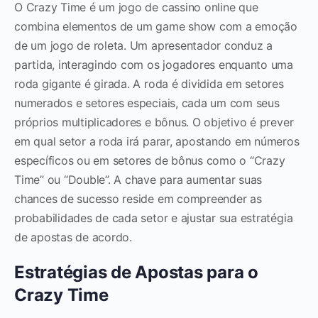
O Crazy Time é um jogo de cassino online que
combina elementos de um game show com a emoção
de um jogo de roleta. Um apresentador conduz a
partida, interagindo com os jogadores enquanto uma
roda gigante é girada. A roda é dividida em setores
numerados e setores especiais, cada um com seus
próprios multiplicadores e bônus. O objetivo é prever
em qual setor a roda irá parar, apostando em números
específicos ou em setores de bônus como o “Crazy
Time” ou “Double”. A chave para aumentar suas
chances de sucesso reside em compreender as
probabilidades de cada setor e ajustar sua estratégia
de apostas de acordo.
Estratégias de Apostas para o
Crazy Time