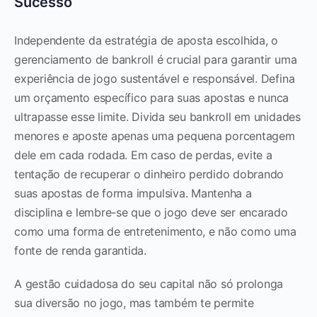
Sucesso
Independente da estratégia de aposta escolhida, o
gerenciamento de bankroll é crucial para garantir uma
experiência de jogo sustentável e responsável. Defina
um orçamento específico para suas apostas e nunca
ultrapasse esse limite. Divida seu bankroll em unidades
menores e aposte apenas uma pequena porcentagem
dele em cada rodada. Em caso de perdas, evite a
tentação de recuperar o dinheiro perdido dobrando
suas apostas de forma impulsiva. Mantenha a
disciplina e lembre-se que o jogo deve ser encarado
como uma forma de entretenimento, e não como uma
fonte de renda garantida.
A gestão cuidadosa do seu capital não só prolonga
sua diversão no jogo, mas também te permite