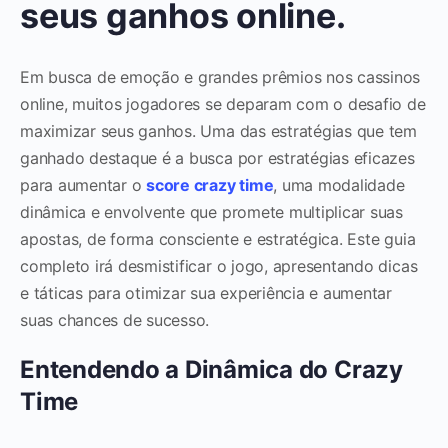
seus ganhos online.
Em busca de emoção e grandes prêmios nos cassinos
online, muitos jogadores se deparam com o desafio de
maximizar seus ganhos. Uma das estratégias que tem
ganhado destaque é a busca por estratégias eficazes
para aumentar o
score crazy time
, uma modalidade
dinâmica e envolvente que promete multiplicar suas
apostas, de forma consciente e estratégica. Este guia
completo irá desmistificar o jogo, apresentando dicas
e táticas para otimizar sua experiência e aumentar
suas chances de sucesso.
Entendendo a Dinâmica do Crazy
Time