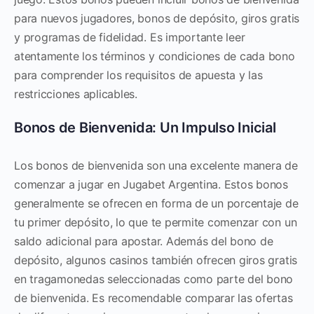
para nuevos jugadores, bonos de depósito, giros gratis
y programas de fidelidad. Es importante leer
atentamente los términos y condiciones de cada bono
para comprender los requisitos de apuesta y las
restricciones aplicables.
Bonos de Bienvenida: Un Impulso Inicial
Los bonos de bienvenida son una excelente manera de
comenzar a jugar en Jugabet Argentina. Estos bonos
generalmente se ofrecen en forma de un porcentaje de
tu primer depósito, lo que te permite comenzar con un
saldo adicional para apostar. Además del bono de
depósito, algunos casinos también ofrecen giros gratis
en tragamonedas seleccionadas como parte del bono
de bienvenida. Es recomendable comparar las ofertas