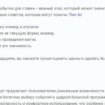
обытия для ставки – важный этап, который может значи
олько советов, которые могут помочь:
Пин Ап
ку команд и игроков.
ие на текущую форму команд.
 проведения матча.
 его значимость.
ндациям, вы сможете лучше оценить шансы и сделать б
орт предлагают пользователям уникальные возможности
я богатому выбору событий и щедрой бонусной програ
езопасность и комфортное использование, что особенно 