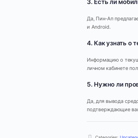
3. Есть ли моби
Да, Пин-Ап предлага
и Android.
4. Как узнать о 
Информацию о текущи
личном кабинете пол
5. Нужно ли про
Да, для вывода сред
подтверждающие ваш
Categories:
Uncateg