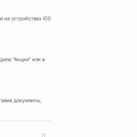
и на устройствах iOS
деле “Акции” или в
тавив документы,