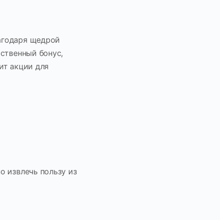
агодаря щедрой
тственный бонус,
ит акции для
о извлечь пользу из