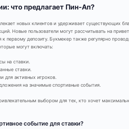
ии: что предлагает Пин-Ап?
влекает новых клиентов и удерживает существующих бл
кций. Новые пользователи могут рассчитывать на приве
 к первому депозиту. Букмекер также регулярно провод
оторые могут включать:
ы на ставки.
анные ставки.
и для активных игроков.
дложения на значимые спортивные события.
ривлекательным выбором для тех, кто хочет максимальн
ртивное событие для ставки?