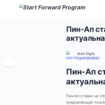
Пин-Ап ст
актуальн
Brain Digits
April 10, 2026
Пин-Ап с
актуальн
Пин-Ап ставки на сп
предлагающая польз