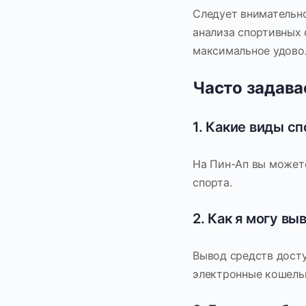
Следует внимательно
анализа спортивных
максимальное удовол
Часто задава
1. Какие виды с
На Пин-Ап вы можете
спорта.
2. Как я могу в
Вывод средств досту
электронные кошель