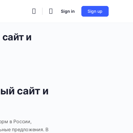
Sign in
Sign up
 сайт и
ый сайт и
орм в России,
ьные предложения. В