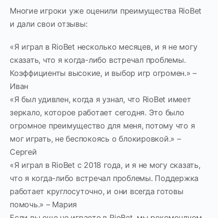
Многие игроки уже оценили преимущества RioBet
и дали свои отзывы:
«Я играл в RioBet несколько месяцев, и я не могу
сказать, что я когда-либо встречал проблемы.
Коэффициенты высокие, и выбор игр огромен.» –
Иван
«Я был удивлен, когда я узнал, что RioBet имеет
зеркало, которое работает сегодня. Это было
огромное преимущество для меня, потому что я
мог играть, не беспокоясь о блокировкой.» –
Сергей
«Я играл в RioBet с 2018 года, и я не могу сказать,
что я когда-либо встречал проблемы. Поддержка
работает круглосуточно, и они всегда готовы
помочь.» – Мария
Если вы еще не играете в RioBet, мы рекомендуем