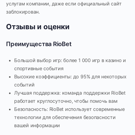
услугам компании, даже если официальный сайт
заблокирован.
Отзывы и оценки
Преимущества RioBet
Большой выбор игр: более 1 000 игр в казино и
спортивные события
Высокие коэффициенты: до 95% для некоторых
событий
Лучшая поддержка: команда поддержки RioBet
работает круглосуточно, чтобы помочь вам
Безопасность: RioBet использует современные
технологии для обеспечения безопасности
вашей информации