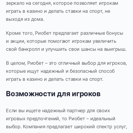
зеркало на сегодня, которое позволяет игрокам
играть в казино и делать ставки на спорт, не
выходя из дома.
Кроме того, Риобет предлагает различные бонусы
и акции, которые помогают игрокам увеличить
свой банкролл и улучшить свои шансы на выигрыш.
В целом, Риобет – это отличный выбор для игроков,
которые ищут надежный и безопасный способ
играть в казино и делать ставки на спорт.
Возможности для игроков
Если вы ищете надежный партнер для своих
игровых предпочтений, то Риобет – идеальный
выбор. Компания предлагает широкий спектр услуг,