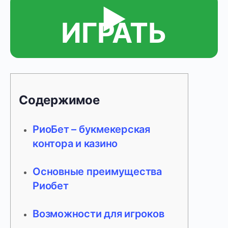
▶️
ИГРАТЬ
Содержимое
РиоБет – букмекерская
контора и казино
Основные преимущества
Риобет
Возможности для игроков