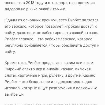
основана в 2018 году и с тех пор стала одним из
лидеров на рынке онлайн-гэминг.
Одним из основных преимуществ Риобет является
его зеркало, которое позволяет игрокам доступ к
сайту, даже если он заблокирован в вашей стране.
Риобет зеркало – это рабочее зеркало, которое
регулярно обновляется, чтобы обеспечить доступ к
сайту.
Кроме того, Риобет предлагает своим клиентам
широкий спектр игр в онлайн-казино, включая
слоты, карточные игры, рулетку и другие. Казино
Риобет – это безопасное и надежное место для
игроков, которые ищут развлечения и возможные
выигрыши.