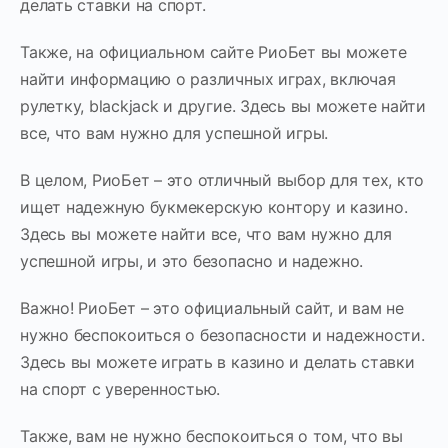
делать ставки на спорт.
Также, на официальном сайте РиоБет вы можете
найти информацию о различных играх, включая
рулетку, blackjack и другие. Здесь вы можете найти
все, что вам нужно для успешной игры.
В целом, РиоБет – это отличный выбор для тех, кто
ищет надежную букмекерскую контору и казино.
Здесь вы можете найти все, что вам нужно для
успешной игры, и это безопасно и надежно.
Важно! РиоБет – это официальный сайт, и вам не
нужно беспокоиться о безопасности и надежности.
Здесь вы можете играть в казино и делать ставки
на спорт с уверенностью.
Также, вам не нужно беспокоиться о том, что вы