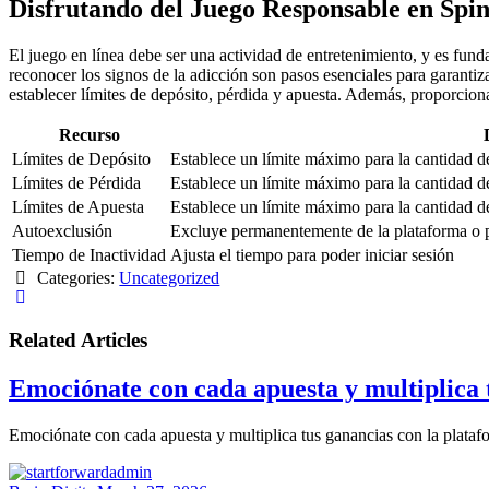
Disfrutando del Juego Responsable en Spi
El juego en línea debe ser una actividad de entretenimiento, y es fund
reconocer los signos de la adicción son pasos esenciales para garanti
establecer límites de depósito, pérdida y apuesta. Además, proporcion
Recurso
Límites de Depósito
Establece un límite máximo para la cantidad d
Límites de Pérdida
Establece un límite máximo para la cantidad 
Límites de Apuesta
Establece un límite máximo para la cantidad d
Autoexclusión
Excluye permanentemente de la plataforma o 
Tiempo de Inactividad
Ajusta el tiempo para poder iniciar sesión
Categories:
Uncategorized
Related Articles
Emociónate con cada apuesta y multiplica t
Emociónate con cada apuesta y multiplica tus ganancias con la plataf