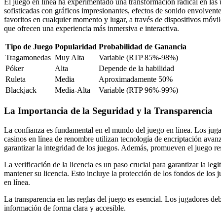
El juego en línea ha experimentado una transformación radical en las
sofisticadas con gráficos impresionantes, efectos de sonido envolvente
favoritos en cualquier momento y lugar, a través de dispositivos móv
que ofrecen una experiencia más inmersiva e interactiva.
Tipo de Juego
Popularidad
Probabilidad de Ganancia
Tragamonedas
Muy Alta
Variable (RTP 85%-98%)
Póker
Alta
Depende de la habilidad
Ruleta
Media
Aproximadamente 50%
Blackjack
Media-Alta
Variable (RTP 96%-99%)
La Importancia de la Seguridad y la Transparencia
La confianza es fundamental en el mundo del juego en línea. Los jugad
casinos en línea de renombre utilizan tecnología de encriptación avan
garantizar la integridad de los juegos. Además, promueven el juego res
La verificación de la licencia es un paso crucial para garantizar la le
mantener su licencia. Esto incluye la protección de los fondos de los 
en línea.
La transparencia en las reglas del juego es esencial. Los jugadores de
información de forma clara y accesible.