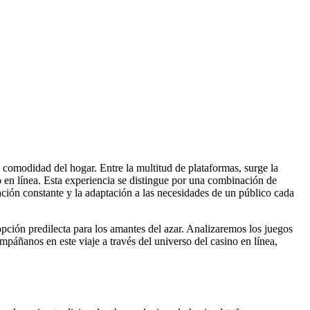
a comodidad del hogar. Entre la multitud de plataformas, surge la
en línea. Esta experiencia se distingue por una combinación de
ación constante y la adaptación a las necesidades de un público cada
 opción predilecta para los amantes del azar. Analizaremos los juegos
mpáñanos en este viaje a través del universo del casino en línea,