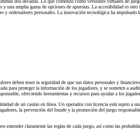
 últimas dos décadas. Lo que comenzó como versiones virtuales de juego
s y una amplia gama de opciones de apuestas. La accesibilidad es otro f
iles y ordenadores personales. La innovación tecnológica ha impulsado 
ores deben tener la seguridad de que sus datos personales y financieros
zada para proteger la información de los jugadores, y se someten a audi
ponsable, ofreciendo herramientas y recursos para ayudar a los jugadores
gitimidad de un casino en línea. Un operador con licencia está sujeto a un
jugadores, la prevención del fraude y la promoción del juego responsable
ben entender claramente las reglas de cada juego, así como las probabil