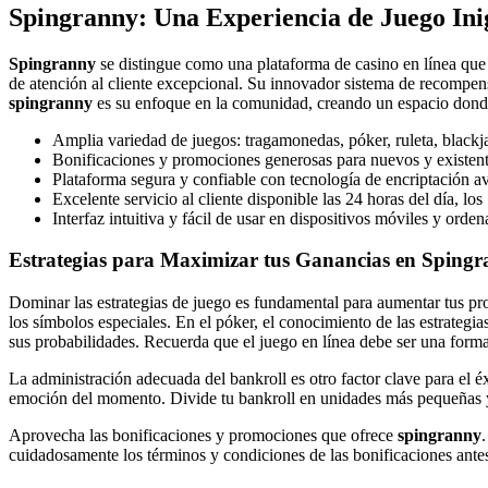
Spingranny: Una Experiencia de Juego Ini
Spingranny
se distingue como una plataforma de casino en línea que pr
de atención al cliente excepcional. Su innovador sistema de recompens
spingranny
es su enfoque en la comunidad, creando un espacio donde 
Amplia variedad de juegos: tragamonedas, póker, ruleta, blackj
Bonificaciones y promociones generosas para nuevos y existent
Plataforma segura y confiable con tecnología de encriptación a
Excelente servicio al cliente disponible las 24 horas del día, los
Interfaz intuitiva y fácil de usar en dispositivos móviles y orden
Estrategias para Maximizar tus Ganancias en Sping
Dominar las estrategias de juego es fundamental para aumentar tus pr
los símbolos especiales. En el póker, el conocimiento de las estrategias
sus probabilidades. Recuerda que el juego en línea debe ser una forma
La administración adecuada del bankroll es otro factor clave para el éxi
emoción del momento. Divide tu bankroll en unidades más pequeñas y a
Aprovecha las bonificaciones y promociones que ofrece
spingranny
cuidadosamente los términos y condiciones de las bonificaciones antes 