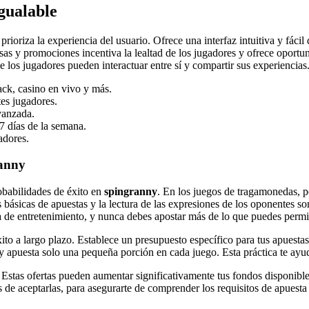
gualable
ioriza la experiencia del usuario. Ofrece una interfaz intuitiva y fácil 
as y promociones incentiva la lealtad de los jugadores y ofrece oportun
los jugadores pueden interactuar entre sí y compartir sus experiencias
ack, casino en vivo y más.
es jugadores.
vanzada.
 7 días de la semana.
adores.
ranny
obabilidades de éxito en
spingranny
. En los juegos de tragamonedas, p
 básicas de apuestas y la lectura de las expresiones de los oponentes son
 de entretenimiento, y nunca debes apostar más de lo que puedes permit
to a largo plazo. Establece un presupuesto específico para tus apuestas y
puesta solo una pequeña porción en cada juego. Esta práctica te ayuda
. Estas ofertas pueden aumentar significativamente tus fondos disponible
de aceptarlas, para asegurarte de comprender los requisitos de apuesta y