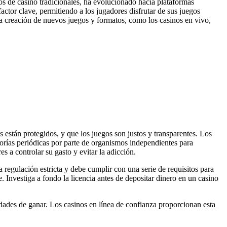
s de casino tradicionales, ha evolucionado hacia plataformas
actor clave, permitiendo a los jugadores disfrutar de sus juegos
la creación de nuevos juegos y formatos, como los casinos en vivo,
 están protegidos, y que los juegos son justos y transparentes. Los
torías periódicas por parte de organismos independientes para
 a controlar su gasto y evitar la adicción.
a regulación estricta y debe cumplir con una serie de requisitos para
. Investiga a fondo la licencia antes de depositar dinero en un casino
idades de ganar. Los casinos en línea de confianza proporcionan esta