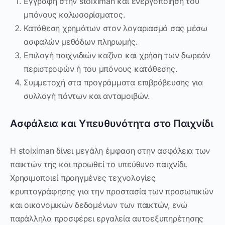
Εγγραφή στην stoiximan και ενεργοποίηση του
μπόνους καλωσορίσματος.
Κατάθεση χρημάτων στον λογαριασμό σας μέσω
ασφαλών μεθόδων πληρωμής.
Επιλογή παιχνιδιών καζίνο και χρήση των δωρεάν
περιστροφών ή του μπόνους κατάθεσης.
Συμμετοχή στα προγράμματα επιβράβευσης για
συλλογή πόντων και ανταμοιβών.
Ασφάλεια και Υπευθυνότητα στο Παιχνίδι
Η stoiximan δίνει μεγάλη έμφαση στην ασφάλεια των
παικτών της και προωθεί το υπεύθυνο παιχνίδι.
Χρησιμοποιεί προηγμένες τεχνολογίες
κρυπτογράφησης για την προστασία των προσωπικών
και οικονομικών δεδομένων των παικτών, ενώ
παράλληλα προσφέρει εργαλεία αυτοεξυπηρέτησης