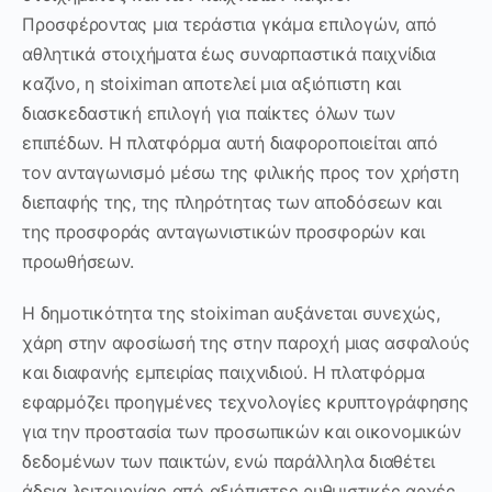
Προσφέροντας μια τεράστια γκάμα επιλογών, από
αθλητικά στοιχήματα έως συναρπαστικά παιχνίδια
καζίνο, η stoiximan αποτελεί μια αξιόπιστη και
διασκεδαστική επιλογή για παίκτες όλων των
επιπέδων. Η πλατφόρμα αυτή διαφοροποιείται από
τον ανταγωνισμό μέσω της φιλικής προς τον χρήστη
διεπαφής της, της πληρότητας των αποδόσεων και
της προσφοράς ανταγωνιστικών προσφορών και
προωθήσεων.
Η δημοτικότητα της stoiximan αυξάνεται συνεχώς,
χάρη στην αφοσίωσή της στην παροχή μιας ασφαλούς
και διαφανής εμπειρίας παιχνιδιού. Η πλατφόρμα
εφαρμόζει προηγμένες τεχνολογίες κρυπτογράφησης
για την προστασία των προσωπικών και οικονομικών
δεδομένων των παικτών, ενώ παράλληλα διαθέτει
άδεια λειτουργίας από αξιόπιστες ρυθμιστικές αρχές.