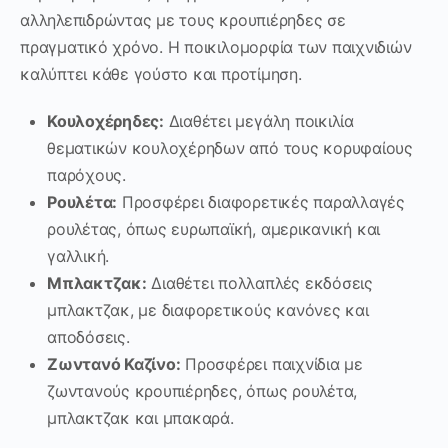
αλληλεπιδρώντας με τους κρουπιέρηδες σε
πραγματικό χρόνο. Η ποικιλομορφία των παιχνιδιών
καλύπτει κάθε γούστο και προτίμηση.
Κουλοχέρηδες:
Διαθέτει μεγάλη ποικιλία
θεματικών κουλοχέρηδων από τους κορυφαίους
παρόχους.
Ρουλέτα:
Προσφέρει διαφορετικές παραλλαγές
ρουλέτας, όπως ευρωπαϊκή, αμερικανική και
γαλλική.
Μπλακτζακ:
Διαθέτει πολλαπλές εκδόσεις
μπλακτζακ, με διαφορετικούς κανόνες και
αποδόσεις.
Ζωντανό Καζίνο:
Προσφέρει παιχνίδια με
ζωντανούς κρουπιέρηδες, όπως ρουλέτα,
μπλακτζακ και μπακαρά.