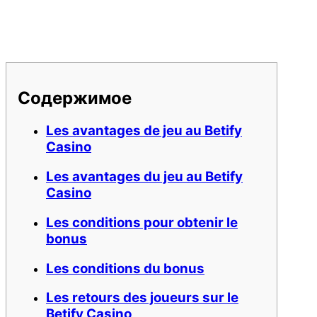
Содержимое
Les avantages de jeu au Betify
Casino
Les avantages du jeu au Betify
Casino
Les conditions pour obtenir le
bonus
Les conditions du bonus
Les retours des joueurs sur le
Betify Casino