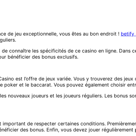
nce de jeu exceptionnelle, vous êtes au bon endroit !
betify
guliers.
 de connaître les spécificités de ce casino en ligne. Dans c
our bénéficier des bonus exclusifs.
asino est l’offre de jeux variée. Vous y trouverez des jeux d
 le poker et le baccarat. Vous pouvez également choisir entr
les nouveaux joueurs et les joueurs réguliers. Les bonus s
est important de respecter certaines conditions. Premièrem
ficier des bonus. Enfin, vous devez jouer régulièrement 