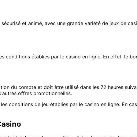
t
 sécurisé et animé, avec une grande variété de jeux de casi
les conditions établies par le casino en ligne. En effet, le 
ion du compte et doit être utilisé dans les 72 heures suiva
’autres offres promotionnelles.
t les conditions de jeu établies par le casino en ligne. En c
Casino