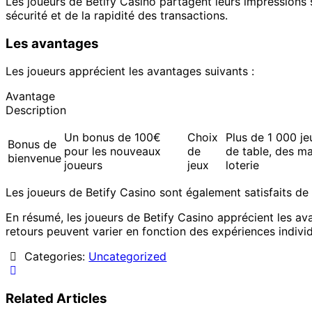
Les joueurs de Betify Casino partagent leurs impressions sur
sécurité et de la rapidité des transactions.
Les avantages
Les joueurs apprécient les avantages suivants :
Avantage
Description
Un bonus de 100€
Choix
Plus de 1 000 je
Bonus de
pour les nouveaux
de
de table, des ma
bienvenue
joueurs
jeux
loterie
Les joueurs de Betify Casino sont également satisfaits de la
En résumé, les joueurs de Betify Casino apprécient les avan
retours peuvent varier en fonction des expériences individ
Categories:
Uncategorized
Related Articles