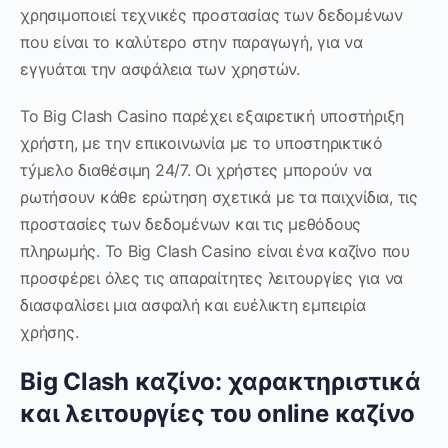
χρησιμοποιεί τεχνικές προστασίας των δεδομένων
που είναι το καλύτερο στην παραγωγή, για να
εγγυάται την ασφάλεια των χρηστών.
Το Big Clash Casino παρέχει εξαιρετική υποστήριξη
χρήστη, με την επικοινωνία με το υποστηρικτικό
τýμελο διαθέσιμη 24/7. Οι χρήστες μπορούν να
ρωτήσουν κάθε ερώτηση σχετικά με τα παιχνίδια, τις
προστασίες των δεδομένων και τις μεθόδους
πληρωμής. Το Big Clash Casino είναι ένα καζίνο που
προσφέρει όλες τις απαραίτητες λειτουργίες για να
διασφαλίσει μια ασφαλή και ευέλικτη εμπειρία
χρήσης.
Big Clash καζίνο: χαρακτηριστικά
και λειτουργίες του online καζίνο