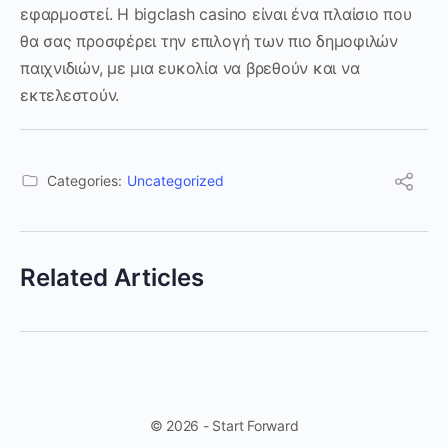
εφαρμοστεί. Η bigclash casino είναι ένα πλαίσιο που
θα σας προσφέρει την επιλογή των πιο δημοφιλών
παιχνιδιών, με μια ευκολία να βρεθούν και να
εκτελεστούν.
Categories:
Uncategorized
Related Articles
© 2026 - Start Forward