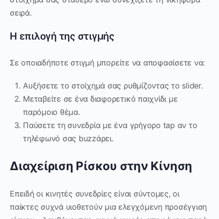
σειρά.
Η επιλογή της στιγμής
Σε οποιαδήποτε στιγμή μπορείτε να αποφασίσετε να:
Αυξήσετε το στοίχημά σας ρυθμίζοντας το slider.
Μεταβείτε σε ένα διαφορετικό παιχνίδι με
παρόμοιο θέμα.
Παύσετε τη συνεδρία με ένα γρήγορο tap αν το
τηλέφωνό σας buzzάρει.
Διαχείριση Ρίσκου στην Κίνηση
Επειδή οι κινητές συνεδρίες είναι σύντομες, οι
παίκτες συχνά υιοθετούν μια ελεγχόμενη προσέγγιση