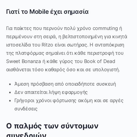
Γιατί το Mobile έχει σημασία
Για παίκτες που περνούν πολύ χρόνο commuting ή
περιμένουν στη σειρά, η βελτιστοποιημένη για κινητά
ιστοσελίδα του Ritzo είναι σωτήρας. Η ανταπόκριση
της πλατφόρμας σημαίνει ότι κάθε περιστροφή του
Sweet Bonanza ή κάθε γύρος του Book of Dead
αισθάνεται τόσο καθαρός όσο και σε υπολογιστή.
Άμεση πρόσβαση από οποιαδήποτε συσκευή
Δεν απαιτείται λήψη εφαρμογής
Γρήγοροι χρόνοι φόρτωσης ακόμη και σε αργές
συνδέσεις
Ο παλμός των σύντομων
συνεδριών