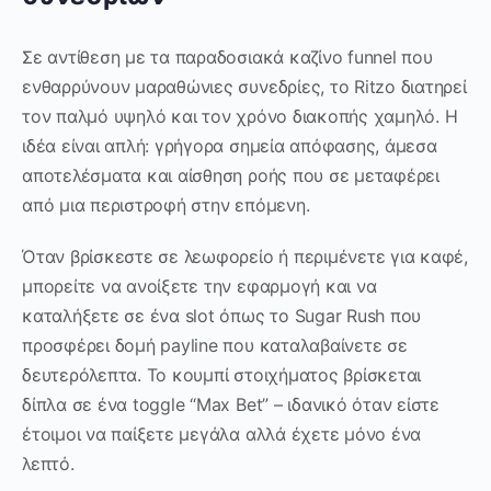
Σε αντίθεση με τα παραδοσιακά καζίνο funnel που
ενθαρρύνουν μαραθώνιες συνεδρίες, το Ritzo διατηρεί
τον παλμό υψηλό και τον χρόνο διακοπής χαμηλό. Η
ιδέα είναι απλή: γρήγορα σημεία απόφασης, άμεσα
αποτελέσματα και αίσθηση ροής που σε μεταφέρει
από μια περιστροφή στην επόμενη.
Όταν βρίσκεστε σε λεωφορείο ή περιμένετε για καφέ,
μπορείτε να ανοίξετε την εφαρμογή και να
καταλήξετε σε ένα slot όπως το Sugar Rush που
προσφέρει δομή payline που καταλαβαίνετε σε
δευτερόλεπτα. Το κουμπί στοιχήματος βρίσκεται
δίπλα σε ένα toggle “Max Bet” – ιδανικό όταν είστε
έτοιμοι να παίξετε μεγάλα αλλά έχετε μόνο ένα
λεπτό.