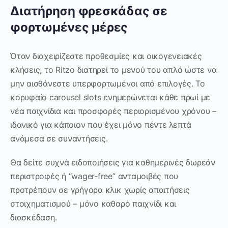
Διατήρηση φρεσκάδας σε
φορτωμένες μέρες
Όταν διαχειρίζεστε προθεσμίες και οικογενειακές
κλήσεις, το Ritzo διατηρεί το μενού του απλό ώστε να
μην αισθάνεστε υπερφορτωμένοι από επιλογές. Το
κορυφαίο carousel slots ενημερώνεται κάθε πρωί με
νέα παιχνίδια και προσφορές περιορισμένου χρόνου –
ιδανικό για κάποιον που έχει μόνο πέντε λεπτά
ανάμεσα σε συναντήσεις.
Θα δείτε συχνά ειδοποιήσεις για καθημερινές δωρεάν
περιστροφές ή “wager‑free” ανταμοιβές που
προτρέπουν σε γρήγορα κλικ χωρίς απαιτήσεις
στοιχηματισμού – μόνο καθαρό παιχνίδι και
διασκέδαση.